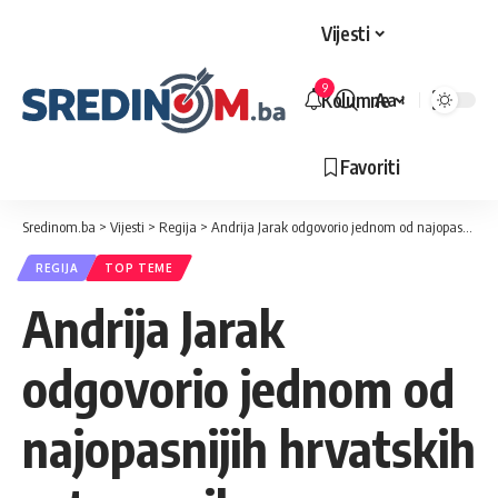
Vijesti
9
Kolumne
Aa
Veličina
slova
Favoriti
Sredinom.ba
>
Vijesti
>
Regija
>
Andrija Jarak odgovorio jednom od najopasnijih hrvatskih zatvorenika
REGIJA
TOP TEME
Andrija Jarak
odgovorio jednom od
najopasnijih hrvatskih