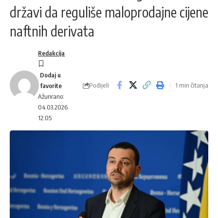
državi da reguliše maloprodajne cijene
naftnih derivata
Redakcija
Podijeli
1 min čitanja
Ažurirano:
04.03.2026
12:05