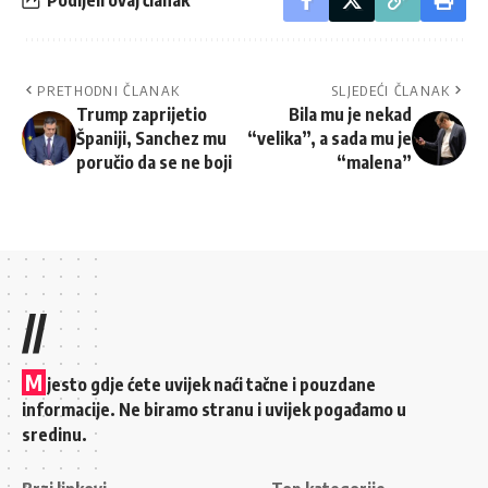
PRETHODNI ČLANAK
SLJEDEĆI ČLANAK
Trump zaprijetio
Bila mu je nekad
Španiji, Sanchez mu
“velika”, a sada mu je
poručio da se ne boji
“malena”
//
M
jesto gdje ćete uvijek naći tačne i pouzdane
informacije. Ne biramo stranu i uvijek pogađamo u
sredinu.