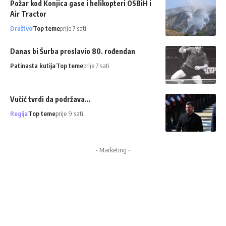
Požar kod Konjica gase i helikopteri OSBiH i
Air Tractor
Društvo
Top teme
prije 7 sati
Danas bi Šurba proslavio 80. rođendan
Patinasta kutija
Top teme
prije 7 sati
Vučić tvrdi da podržava…
Regija
Top teme
prije 9 sati
- Marketing -