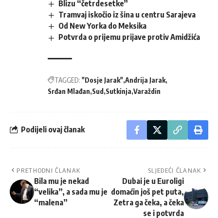
Blizu “četrdesetke”
Tramvaj iskočio iz šina u centru Sarajeva
Od New Yorka do Meksika
Potvrda o prijemu prijave protiv Amidžića
TAGGED:
"Dosje Jarak"
Andrija Jarak
Srđan Mlađan
Sud
Sutkinja
Varaždin
Podijeli ovaj članak
PRETHODNI ČLANAK
SLJEDEĆI ČLANAK
Bila mu je nekad
Dubai je u Euroligi
“velika”, a sada mu je
domaćin još pet puta,
“malena”
Zetra ga čeka, a čeka
se i potvrda