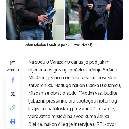
Srđan Mlađan i Andrija Jarak (Foto: Pixsell)
Na sudu u Varaždinu danas je pod jakim
mjerama osiguranja počelo suđenje Srđanu
PODIJELI
Mlađanu, jednom od najopasnijih hrvatskih
zatvorenika. Nedugo nakon ulaska u sudnicu,
Mlađan se obratio sudu. “Molim vas, budite
ljubazni, prestanite biti apologeti notornog
lažljivca i patološkog prevaranta”, rekao je,
vjerovatno misleći na svog kuma Željka
Bjelića, nakon čijeg je intervjua u RTL-ovoj