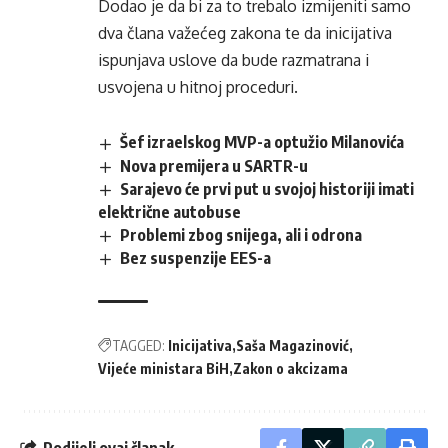
Dodao je da bi za to trebalo izmijeniti samo
dva člana važećeg zakona te da inicijativa
ispunjava uslove da bude razmatrana i
usvojena u hitnoj proceduri.
Šef izraelskog MVP-a optužio Milanovića
Nova premijera u SARTR-u
Sarajevo će prvi put u svojoj historiji imati
električne autobuse
Problemi zbog snijega, ali i odrona
Bez suspenzije EES-a
TAGGED:
Inicijativa
Saša Magazinović
Vijeće ministara BiH
Zakon o akcizama
Podijeli ovaj članak