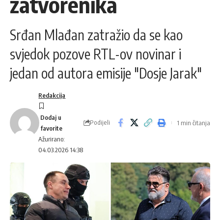
zatvorenika
Srđan Mlađan zatražio da se kao
svjedok pozove RTL-ov novinar i
jedan od autora emisije "Dosje Jarak"
Redakcija
Podijeli
1 min čitanja
Ažurirano:
04.03.2026 14:38