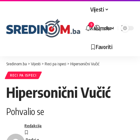
Vijesti
9
Kolumne
Aa
Veličina
slova
Favoriti
Sredinom.ba
>
Vijesti
>
Reci pa ispeci
>
Hipersonični Vučić
RECI PA ISPECI
Hipersonični Vučić
Pohvalio se
Redakcija