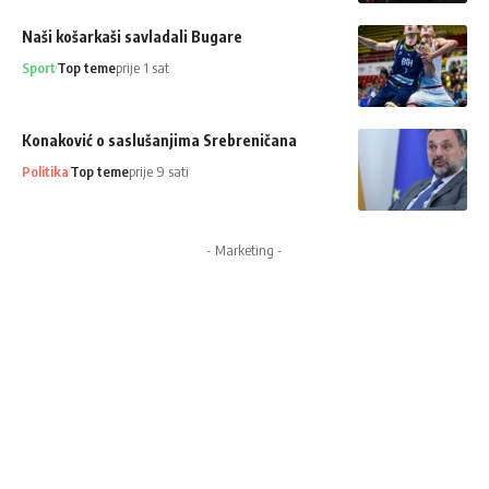
Naši košarkaši savladali Bugare
Sport
Top teme
prije 1 sat
Konaković o saslušanjima Srebreničana
Politika
Top teme
prije 9 sati
- Marketing -