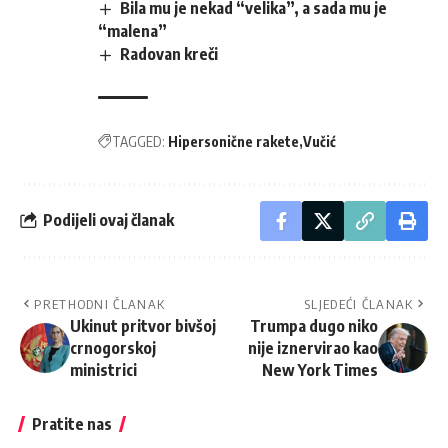
Bila mu je nekad “velika”, a sada mu je
“malena”
Radovan kreči
TAGGED:
Hipersonične rakete
Vučić
Podijeli ovaj članak
PRETHODNI ČLANAK
SLJEDEĆI ČLANAK
Ukinut pritvor bivšoj
Trumpa dugo niko
crnogorskoj
nije iznervirao kao
ministrici
New York Times
Pratite nas