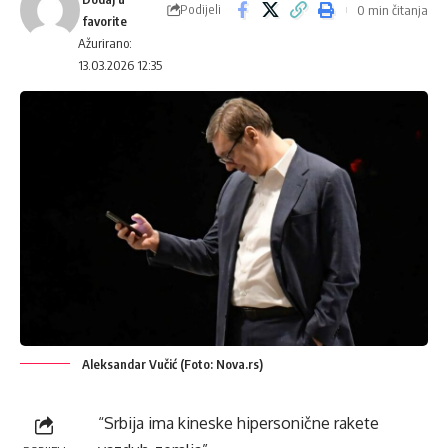
Podijeli
0 min čitanja
Ažurirano:
13.03.2026 12:35
Aleksandar Vučić (Foto: Nova.rs)
“Srbija ima kineske hipersonične rakete