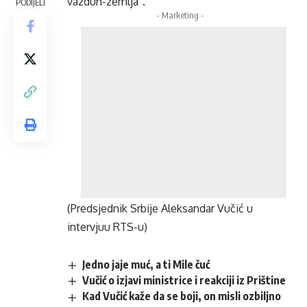
vazduh-zemlja”.
PODIJELI
- Marketing -
(Predsjednik Srbije Aleksandar Vučić u
intervjuu RTS-u)
Jedno jaje muć, a ti Mile čuć
Vučić o izjavi ministrice i reakciji iz Prištine
Kad Vučić kaže da se boji, on misli ozbiljno