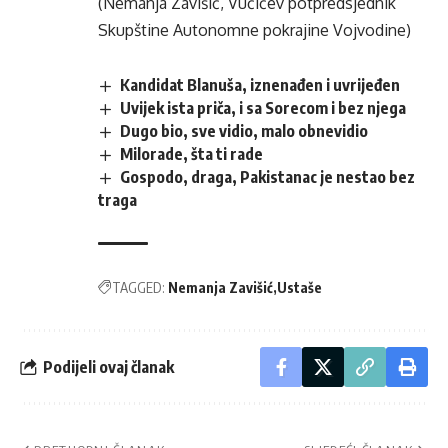
(Nemanja Zavišić, Vučićev potpredsjednik
Skupštine Autonomne pokrajine Vojvodine)
Kandidat Blanuša, iznenađen i uvrijeđen
Uvijek ista priča, i sa Sorecom i bez njega
Dugo bio, sve vidio, malo obnevidio
Milorade, šta ti rade
Gospodo, draga, Pakistanac je nestao bez
traga
TAGGED:
Nemanja Zavišić
Ustaše
Podijeli ovaj članak