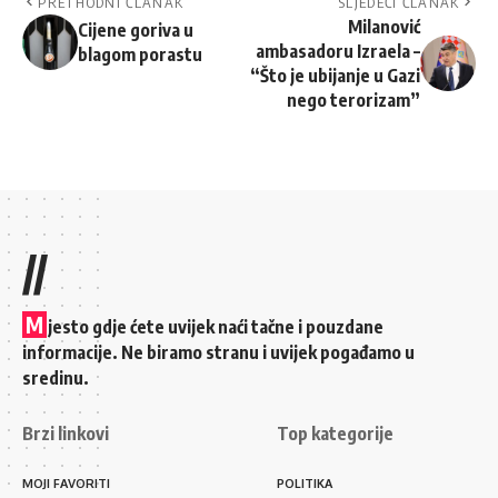
PRETHODNI ČLANAK
SLJEDEĆI ČLANAK
Milanović
Cijene goriva u
ambasadoru Izraela –
blagom porastu
“Što je ubijanje u Gazi
nego terorizam”
//
M
jesto gdje ćete uvijek naći tačne i pouzdane
informacije. Ne biramo stranu i uvijek pogađamo u
sredinu.
Brzi linkovi
Top kategorije
MOJI FAVORITI
POLITIKA