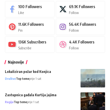
100
Followers
69.1K
Followers
Like
Follow
11.6K
Followers
56.4K
Followers
Pin
Follow
136K
Subscribers
4.4K
Followers
Subscribe
Follow
Najnovije
Lokaliziran požar kod Konjica
Društvo
Top teme
prije 1 sat
Zastupnica gađala Kurtija jajima
Regija
Top teme
prije 1 sat