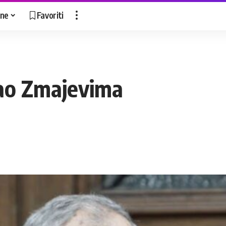
ne
Favoriti
tao Zmajevima