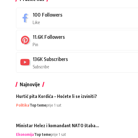
100
Followers
Like
11.6K
Followers
Pin
136K
Subscribers
Subscribe
Najnovije
Hurtić pita Kordića – Hoćete li se izviniti?
Politika
Top teme
prije 1 sat
Ministar Helez i komandant NATO štaba…
Ekonomija
Top teme
prije 1 sat