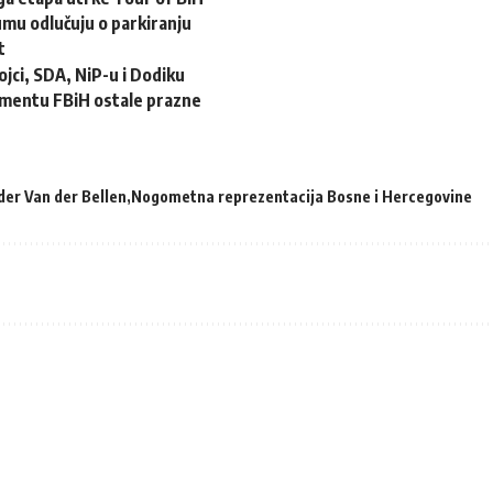
mu odlučuju o parkiranju
t
ojci, SDA, NiP-u i Dodiku
amentu FBiH ostale prazne
der Van der Bellen
Nogometna reprezentacija Bosne i Hercegovine