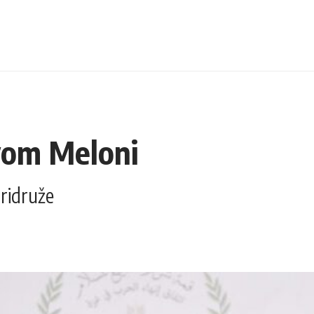
vom Meloni
pridruže