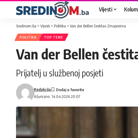
Vijesti
Kolum
Sredinom.ba
>
Vijesti
>
Politika
>
Van der Bellen čestitao Zmajevima
POLITIKA
TOP TEME
Van der Bellen česti
Prijatelj u službenoj posjeti
Redakcija
Ažurirano: 14.04.2026 20:07