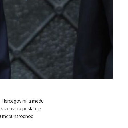
 i Hercegovini, a među
 razgovora poslao je
vku međunarodnog