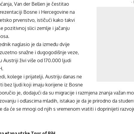
-
anja, Van der Bellen je čestitao
ezentaciji Bosne i Hercegovine na
tsko prvenstvo, ističući kako takvi
 pozitivnoj slici zemlje i jačanju
osa.
jednik naglasio je da između dvije
izuzetno snažne i dugogodišnje veze,
 Austriji živi više od 170.000 ljudi
H.
di, kolege i prijatelji. Austriju danas ne
 bez ljudi koji imaju korijene iz Bosne
poručio je, dodajući da su migracije i razmjena znanja važan m
ovanju i odlascima mladih, istakao je da je prirodno da student
nje da će se mnogi od njih s vremenom vratiti i doprinijeti razvo
ga etapa utrke Tour of BiH