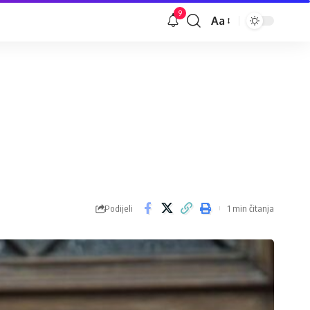
9
Aa
Veličina
slova
Podijeli
1 min čitanja