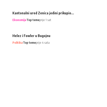
Kantonalni ured Zenica jedini prikupio…
Ekonomija
Top teme
prije 1 sat
Helez i Fowler u Bugojnu
Politika
Top teme
prije 4 sata