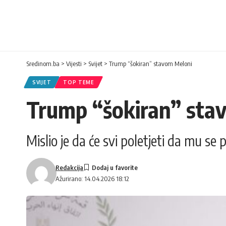
Sredinom.ba
>
Vijesti
>
Svijet
>
Trump “šokiran” stavom Meloni
SVIJET
TOP TEME
Trump “šokiran” sta
Mislio je da će svi poletjeti da mu se 
Redakcija
Ažurirano: 14.04.2026 18:12