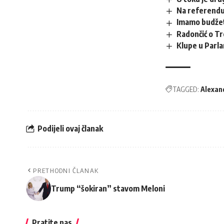
Na referendu
Imamo budže
Radončić o Tr
Klupe u Parl
TAGGED:
Alexan
Podijeli ovaj članak
PRETHODNI ČLANAK
Trump “šokiran” stavom Meloni
Pratite nas