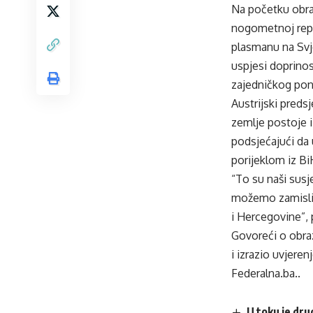
Na početku obrać
nogometnoj repr
plasmanu na Svje
uspjesi doprinose
zajedničkog pon
Austrijski preds
zemlje postoje 
podsjećajući da u
porijeklom iz Bi
“To su naši susje
možemo zamisliti
i Hercegovine”, 
Govoreći o obraz
i izrazio uvjere
Federalna.ba..
U toku je dru