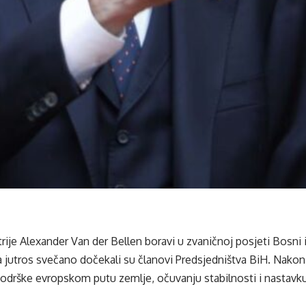
rije Alexander Van der Bellen boravi u zvaničnoj posjeti Bosni
a jutros svečano dočekali su članovi Predsjedništva BiH. Nakon
odrške evropskom putu zemlje, očuvanju stabilnosti i nasta