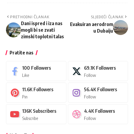
PRETHODNI ČLANAK
SLJEDEĆI ČLANAK
Dani ispred i iza nas
Evakuiran aerodrom
mogli bi se zvati
u Dubaiju
zimski toplotni talas
Pratite nas
100
Followers
69.1K
Followers
Like
Follow
11.6K
Followers
56.4K
Followers
Pin
Follow
136K
Subscribers
4.4K
Followers
Subscribe
Follow