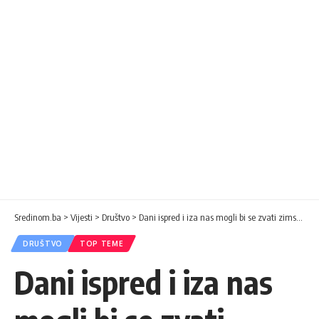
Sredinom.ba
>
Vijesti
>
Društvo
>
Dani ispred i iza nas mogli bi se zvati zimski toplotni talas
DRUŠTVO
TOP TEME
Dani ispred i iza nas