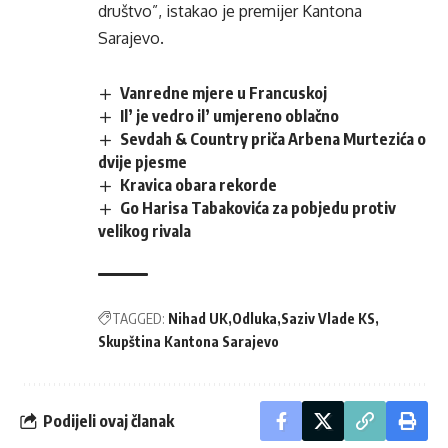
društvo”, istakao je premijer Kantona
Sarajevo.
Vanredne mjere u Francuskoj
Il’ je vedro il’ umjereno oblačno
Sevdah & Country priča Arbena Murtezića o
dvije pjesme
Kravica obara rekorde
Go Harisa Tabakovića za pobjedu protiv
velikog rivala
TAGGED:
Nihad UK
Odluka
Saziv Vlade KS
Skupština Kantona Sarajevo
Podijeli ovaj članak