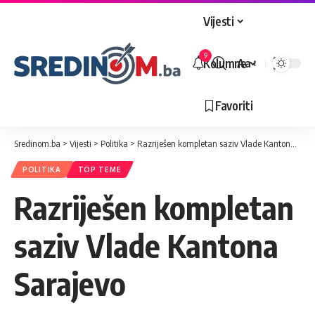
Vijesti
9
Kolumne
Aa
Veličina
slova
Favoriti
Sredinom.ba
>
Vijesti
>
Politika
>
Razriješen kompletan saziv Vlade Kantona Sarajevo
POLITIKA
TOP TEME
Razriješen kompletan
saziv Vlade Kantona
Sarajevo