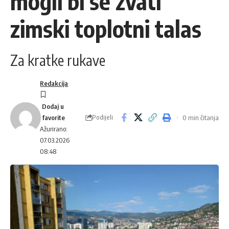
mogli bi se zvati
zimski toplotni talas
Za kratke rukave
Redakcija
Podijeli
0 min čitanja
Ažurirano:
07.03.2026
08:48