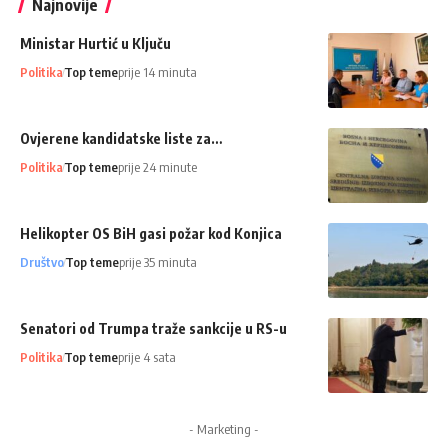
Najnovije
Ministar Hurtić u Ključu
Politika
Top teme
prije 14 minuta
Ovjerene kandidatske liste za…
Politika
Top teme
prije 24 minute
Helikopter OS BiH gasi požar kod Konjica
Društvo
Top teme
prije 35 minuta
Senatori od Trumpa traže sankcije u RS-u
Politika
Top teme
prije 4 sata
- Marketing -