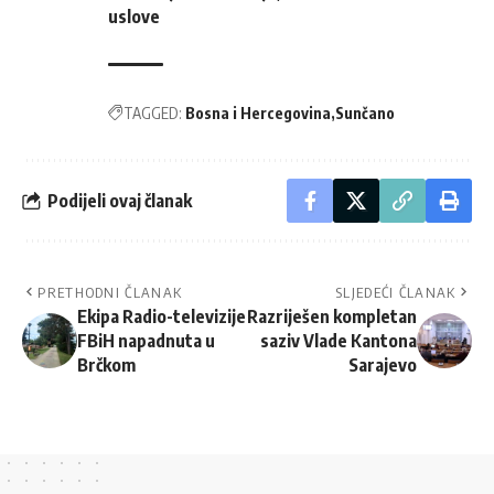
uslove
TAGGED:
Bosna i Hercegovina
Sunčano
Podijeli ovaj članak
PRETHODNI ČLANAK
SLJEDEĆI ČLANAK
Ekipa Radio-televizije
Razriješen kompletan
FBiH napadnuta u
saziv Vlade Kantona
Brčkom
Sarajevo