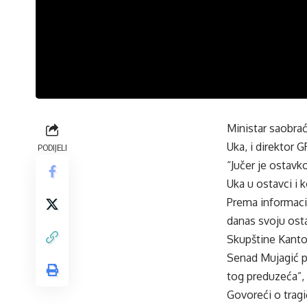
Ministar saobra
Uka, i direktor
PODIJELI
“Jučer je ostav
Uka u ostavci i
Prema informaci
danas svoju ost
Skupštine Kanto
Senad Mujagić 
tog preduzeća”, 
Govoreći o trag