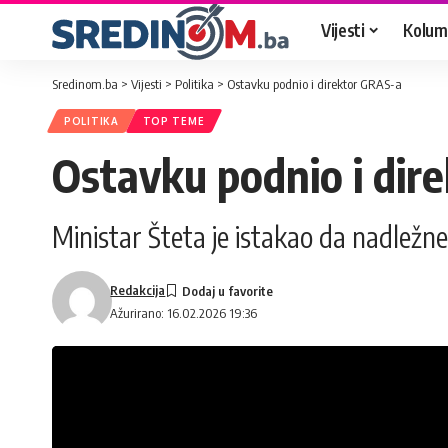
Vijesti
Kolum
Sredinom.ba
>
Vijesti
>
Politika
>
Ostavku podnio i direktor GRAS-a
POLITIKA
TOP TEME
Ostavku podnio i dir
Ministar Šteta je istakao da nadležne 
Redakcija
Ažurirano: 16.02.2026 19:36