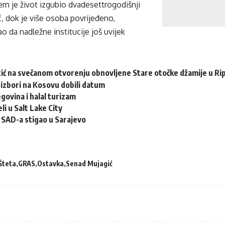
jem je život izgubio dvadesettrogodišnji
, dok je više osoba povrijeđeno,
ao da nadležne institucije još uvijek
tić na svečanom otvorenju obnovljene Stare otočke džamije u Ri
izbori na Kosovu dobili datum
govina i halal turizam
li u Salt Lake City
z SAD-a stigao u Sarajevo
Šteta
GRAS
Ostavka
Senad Mujagić