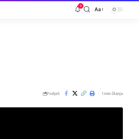
9
Aa
Veličina
slova
Podijeli
1 min čitanja