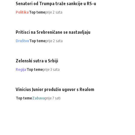
Senatori od Trumpa traže sankcije u RS-u
Politika
Top teme
prije 2 sata
Pritisci na Srebreničane se nastavljaju
Društvo
Top teme
prije 2 sata
Zelenski sutra u Srbiji
Regija
Top teme
prije 3 sata
Vinicius Junior produžio ugovor s Realom
Top teme
Zabava
prije 7 sati