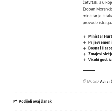
četvrtak, a u ko
Erdoan Morankić
ministar je istak
provode istragu.
Ministar Hur
Prijevremeni 
Bosna i Herce
Zmajevi sletje
Visoki gost i
TAGGED:
Adnan 
Podijeli ovaj članak