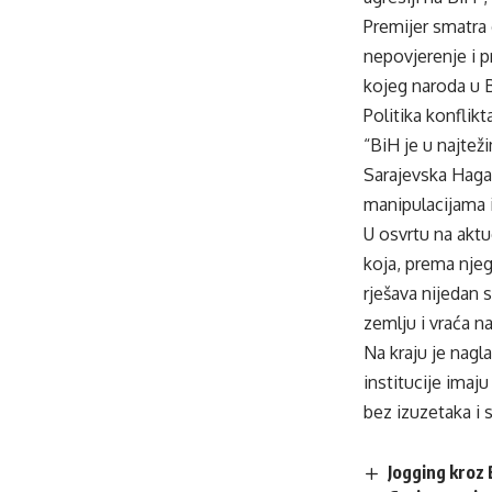
Premijer smatra 
nepovjerenje i p
kojeg naroda u B
Politika konflikt
“BiH je u najteži
Sarajevska Hagad
manipulacijama i
U osvrtu na aktu
koja, prema njeg
rješava nijedan 
zemlju i vraća n
Na kraju je nagla
institucije imaj
bez izuzetaka i s
Jogging kroz