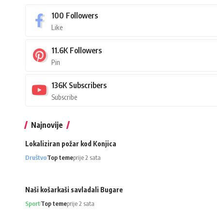
100
Followers
Like
11.6K
Followers
Pin
136K
Subscribers
Subscribe
Najnovije
Lokaliziran požar kod Konjica
Društvo
Top teme
prije 2 sata
Naši košarkaši savladali Bugare
Sport
Top teme
prije 2 sata