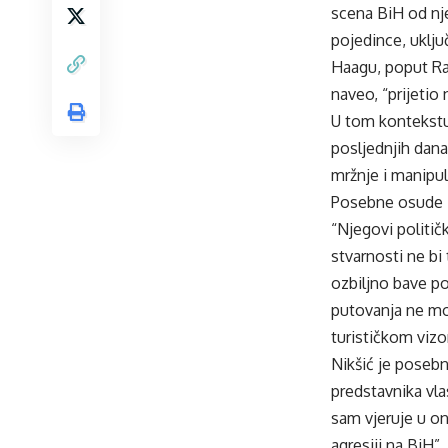
scena BiH od nj
pojedince, uklju
Haagu, poput Rad
naveo, “prijetio
U tom kontekstu
posljednjih dana
mržnje i manipul
Posebne osude
“Njegovi političk
stvarnosti ne bi 
ozbiljno bave po
putovanja ne mog
turističkom viz
Nikšić je posebn
predstavnika vla
sam vjeruje u on
agresiji na BiH”,