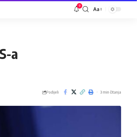
9
Aa
Veličina
slova
RS-a
Podijeli
3 min čitanja