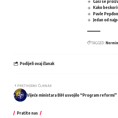
Gasi se proiz
Kako beskoris
Pavle Pepđono
Jedan od najp
TAGGED:
Nermin
Podijeli ovaj članak
PRETHODNI ČLANAK
Vijeće ministara BiH usvojilo “Program reformi”
Pratite nas