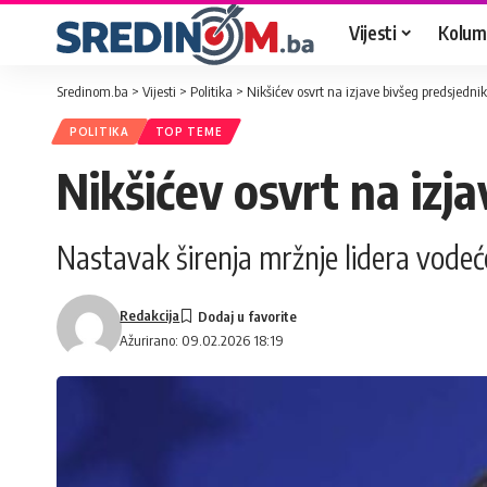
Vijesti
Kolum
Sredinom.ba
>
Vijesti
>
Politika
>
Nikšićev osvrt na izjave bivšeg predsjedni
POLITIKA
TOP TEME
Nikšićev osvrt na izj
Nastavak širenja mržnje lidera vodeć
Redakcija
Ažurirano: 09.02.2026 18:19