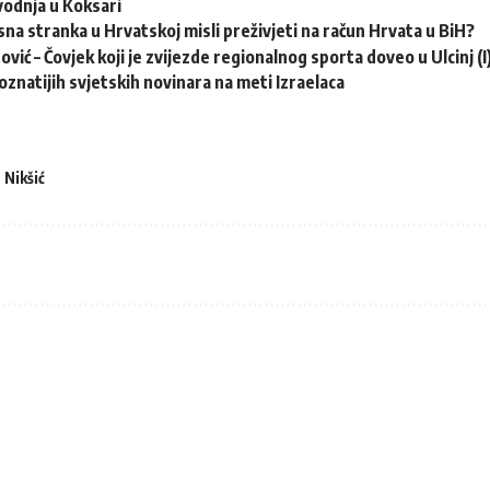
vodnja u Koksari
na stranka u Hrvatskoj misli preživjeti na račun Hrvata u BiH?
vić – Čovjek koji je zvijezde regionalnog sporta doveo u Ulcinj (I
oznatijih svjetskih novinara na meti Izraelaca
 Nikšić