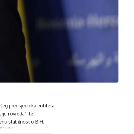
všeg predsjednika entiteta
je i uvreda”, te
enu stabilnost u BiH.
 Marketing -