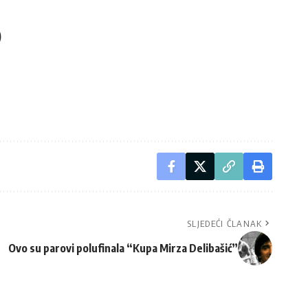
)
SLJEDEĆI ČLANAK
Ovo su parovi polufinala “Kupa Mirza Delibašić”