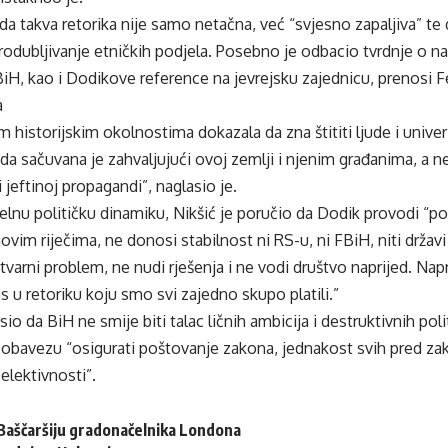
da takva retorika nije samo netačna, već “svjesno zapaljiva” te 
rodubljivanje etničkih podjela. Posebno je odbacio tvrdnje o n
iH, kao i Dodikove reference na jevrejsku zajednicu, prenosi F
a
m historijskim okolnostima dokazala da zna štititi ljude i univer
a sačuvana je zahvaljujući ovoj zemlji i njenim građanima, a n
 jeftinoj propagandi”, naglasio je.
elnu političku dinamiku, Nikšić je poručio da Dodik provodi “poli
ovim riječima, ne donosi stabilnost ni RS-u, ni FBiH, niti državi
stvarni problem, ne nudi rješenja i ne vodi društvo naprijed. Nap
as u retoriku koju smo svi zajedno skupo platili.”
sio da BiH ne smije biti talac ličnih ambicija i destruktivnih po
u obavezu “osigurati poštovanje zakona, jednakost svih pred za
elektivnosti”.
 Baščaršiju gradonačelnika Londona