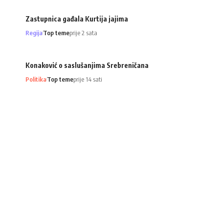
Zastupnica gađala Kurtija jajima
Regija
Top teme
prije 2 sata
Konaković o saslušanjima Srebreničana
Politika
Top teme
prije 14 sati