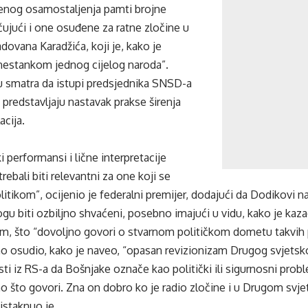
enog osamostaljenja pamti brojne
čujući i one osuđene za ratne zločine u
ovana Karadžića, koji je, kako je
 nestankom jednog cijelog naroda”.
 smatra da istupi predsjednika SNSD-a
 predstavljaju nastavak prakse širenja
acija.
i performansi i lične interpretacije
trebali biti relevantni za one koji se
litikom”, ocijenio je federalni premijer, dodajući da Dodikovi 
u biti ozbiljno shvaćeni, posebno imajući u vidu, kako je kaza
om, što “dovoljno govori o stvarnom političkom dometu takvih 
o osudio, kako je naveo, “opasan revizionizam Drugog svjetsko
sti iz RS-a da Bošnjake označe kao politički ili sigurnosni probl
o što govori. Zna on dobro ko je radio zločine i u Drugom svje
 istaknuo je.