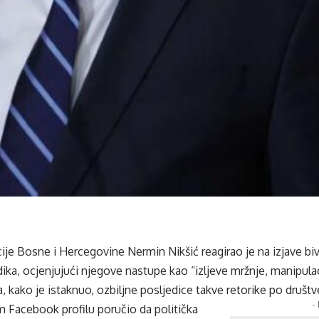
ije Bosne i Hercegovine Nermin Nikšić reagirao je na izjave bi
ka, ocjenjujući njegove nastupe kao “izljeve mržnje, manipulaci
, kako je istaknuo, ozbiljne posljedice takve retorike po društv
-
m Facebook profilu poručio da politička