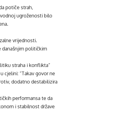
da potiče strah,
avodnoj ugroženosti bilo
ena.
zalne vrijednosti.
e današnjim političkim
tiku straha i konflikta”
 u cjelini: “Takav govor ne
rotiv, dodatno destabilizira
litičkih performansa te da
konom i stabilnost države