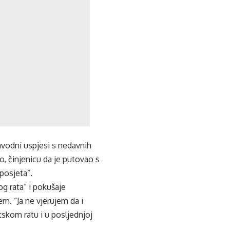
navodni uspjesi s nedavnih
o, činjenicu da je putovao s
posjeta”.
g rata” i pokušaje
em. “Ja ne vjerujem da i
tskom ratu i u posljednjoj