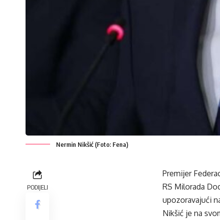
Nermin Nikšić (Foto: Fena)
Premijer Federac
RS Milorada Dodi
PODIJELI
upozoravajući na
Nikšić je na svo