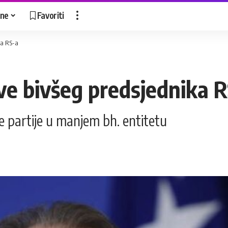
ne
Favoriti
ka RS-a
ave bivšeg predsjednika 
e partije u manjem bh. entitetu