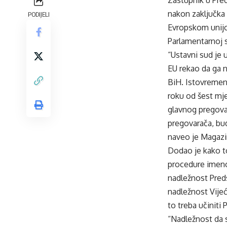
nakon zaključka
PODIJELI
Evropskom unijom
Parlamentarnoj s
“Ustavni sud je 
EU rekao da ga 
BiH. Istovremen
roku od šest mj
glavnog pregova
pregovarača, bud
naveo je Magazi
Dodao je kako to
procedure imenova
nadležnost Predsj
nadležnost Vijeća
to treba učiniti
“Nadležnost da s