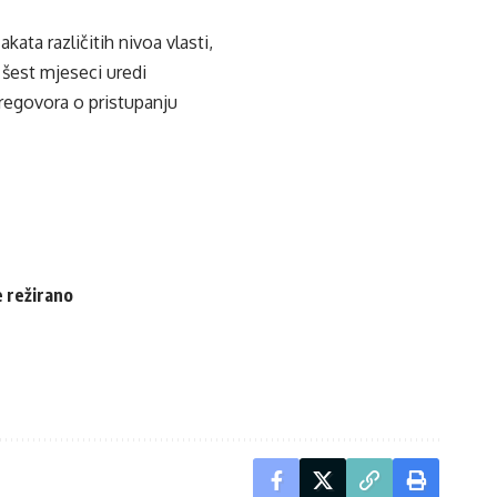
ata različitih nivoa vlasti,
 šest mjeseci uredi
regovora o pristupanju
e režirano