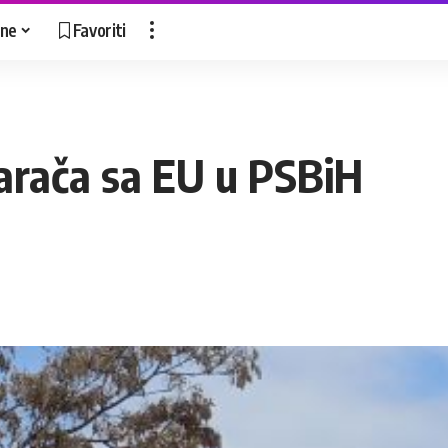
ne
Favoriti
arača sa EU u PSBiH