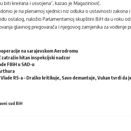
ju biti kreirana i usvojena”, kazao je Magazinović.
onio je na plenarnoj sjednici niz odluka o ustavnosti zakona i ak
eđu ostalog, naložio Parlamentarnoj skupštini BiH da u roku od
vanja glavnog pregovarača i njegovog zamjenika za vođenje p
ooperacije na sarajevskom Aerodromu
ć zatražio hitan inspekcijski nadzor
lade FBiH u SAD-u
Arthura
 Vlade RS-a – Draško kritikuje, Savo demantuje, Vukan tvrdi da j
avni sud BiH