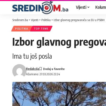
Vijesti
Kolum
Sredinom.ba
>
Vijesti
>
Politika
>
Izbor glavnog pregovarača sa EU u PSBiH
POLITIKA
TOP TEME
Izbor glavnog pregov
Ima tu još posla
Redakcija
Ažurirano: 27.03.2026 23:24