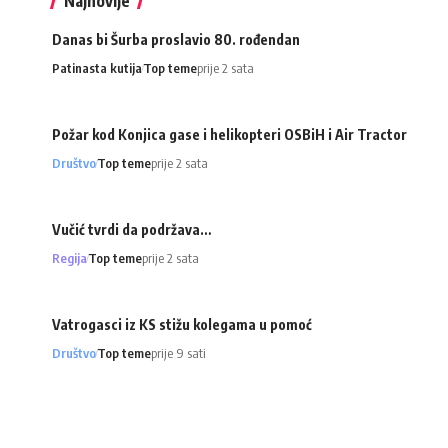
Najnovije
Danas bi Šurba proslavio 80. rođendan
Patinasta kutija
Top teme
prije 2 sata
Požar kod Konjica gase i helikopteri OSBiH i Air Tractor
Društvo
Top teme
prije 2 sata
Vučić tvrdi da podržava…
Regija
Top teme
prije 2 sata
Vatrogasci iz KS stižu kolegama u pomoć
Društvo
Top teme
prije 9 sati