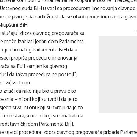
 Ustavnog suda BiH u vezi sa procedurom imenovanja glavnog 
, izjavio je da nadležnost da se utvrdi procedura izbora glav
kupštini BiH.
-
u slučaju izbora glavnog pregovarača sa
ne može izabrati jedan dom Parlamenta
o je dao nalog Parlamentu BiH da u
eseci propiše proceduru imenovanja
rača sa EU i zamjenika glavnog
ući da takva procedura ne postoji”,
nović za Fenu.
 znači da niko nije bio u pravu oko
nja – ni oni koji su tvrdili da je to
edništva, ni oni koji su tvrdili da je to
 ministara, a ni oni koji su smatrali da
 Predstavnički dom Parlamenta BiH.
e utvrdi procedura izbora glavnog pregovarača pripada Parlame