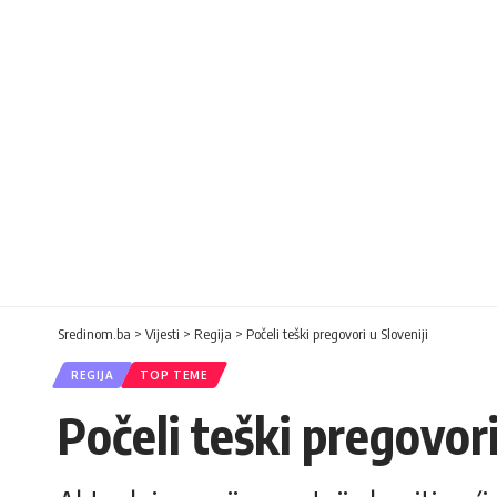
Sredinom.ba
>
Vijesti
>
Regija
>
Počeli teški pregovori u Sloveniji
REGIJA
TOP TEME
Počeli teški pregovori