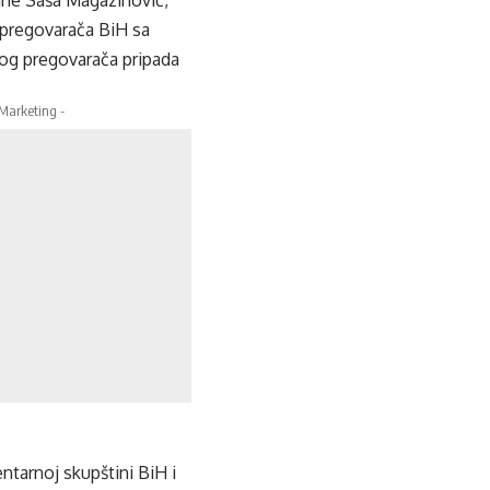
pregovarača BiH sa
nog pregovarača pripada
 Marketing -
ntarnoj skupštini BiH i