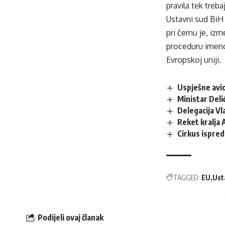
pravila tek treba
Ustavni sud BiH d
pri čemu je, izm
proceduru imeno
Evropskoj uniji.
Uspješne avi
Ministar Deli
Delegacija V
Reket kralja 
Cirkus ispred
TAGGED:
EU
Ust
Podijeli ovaj članak