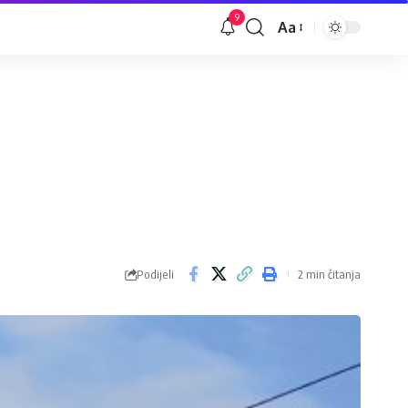
9
Aa
Veličina
slova
Podijeli
2 min čitanja