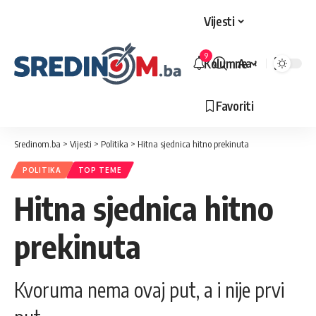
Vijesti
9
Kolumne
Aa
Veličina
slova
Favoriti
Sredinom.ba
>
Vijesti
>
Politika
>
Hitna sjednica hitno prekinuta
POLITIKA
TOP TEME
Hitna sjednica hitno
prekinuta
Kvoruma nema ovaj put, a i nije prvi