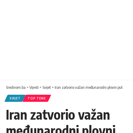
Sredinom.ba
>
Vijesti
>
Svijet
>
Iran zatvorio važan međunarodni plovni put
SVIJET
TOP TEME
Iran zatvorio važan
međunarodni plovni