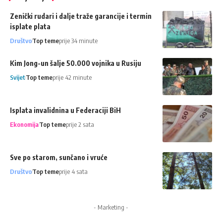
Zenički rudari i dalje traže garancije i termin
isplate plata
Društvo
Top teme
prije 34 minute
Kim Jong-un šalje 50.000 vojnika u Rusiju
Svijet
Top teme
prije 42 minute
Isplata invalidnina u Federaciji BiH
Ekonomija
Top teme
prije 2 sata
Sve po starom, sunčano i vruće
Društvo
Top teme
prije 4 sata
- Marketing -