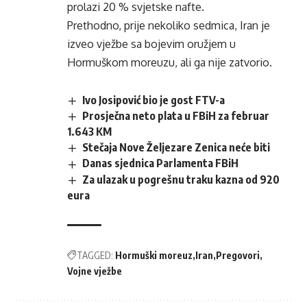
prolazi 20 % svjetske nafte.
Prethodno, prije nekoliko sedmica, Iran je
izveo vježbe sa bojevim oružjem u
Hormuškom moreuzu, ali ga nije zatvorio.
Ivo Josipović bio je gost FTV-a
Prosječna neto plata u FBiH za februar
1.643 KM
Stečaja Nove Željezare Zenica neće biti
Danas sjednica Parlamenta FBiH
Za ulazak u pogrešnu traku kazna od 920
eura
TAGGED:
Hormuški moreuz
Iran
Pregovori
Vojne vježbe