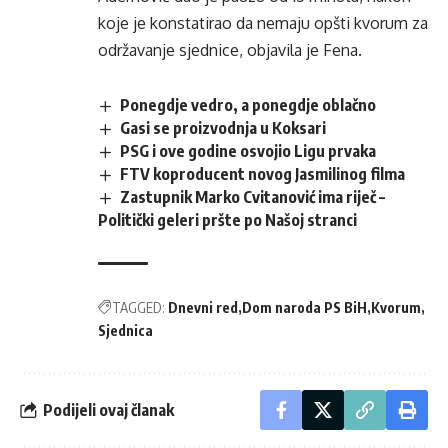
koje je konstatirao da nemaju opšti kvorum za
održavanje sjednice, objavila je Fena.
Ponegdje vedro, a ponegdje oblačno
Gasi se proizvodnja u Koksari
PSG i ove godine osvojio Ligu prvaka
FTV koproducent novog Jasmilinog filma
Zastupnik Marko Cvitanović ima riječ –
Politički geleri pršte po Našoj stranci
TAGGED:
Dnevni red
Dom naroda PS BiH
Kvorum
Sjednica
Podijeli ovaj članak