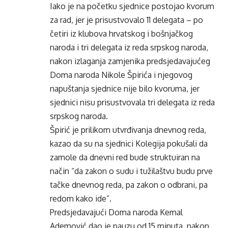
Iako je na početku sjednice postojao kvorum
za rad, jer je prisustvovalo 11 delegata – po
četiri iz klubova hrvatskog i bošnjačkog
naroda i tri delegata iz reda srpskog naroda,
nakon izlaganja zamjenika predsjedavajućeg
Doma naroda Nikole Špirića i njegovog
napuštanja sjednice nije bilo kvoruma, jer
sjednici nisu prisustvovala tri delegata iz reda
srpskog naroda.
Špirić je prilikom utvrđivanja dnevnog reda,
kazao da su na sjednici Kolegija pokušali da
zamole da dnevni red bude struktuiran na
način “da zakon o sudu i tužilaštvu budu prve
tačke dnevnog reda, pa zakon o odbrani, pa
redom kako ide”.
Predsjedavajući Doma naroda Kemal
Ademović dao je pauzu od 15 minuta, nakon