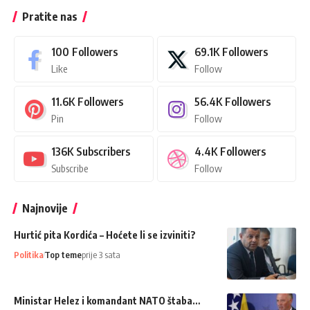
Pratite nas
100
Followers
69.1K
Followers
Like
Follow
11.6K
Followers
56.4K
Followers
Pin
Follow
136K
Subscribers
4.4K
Followers
Subscribe
Follow
Najnovije
Hurtić pita Kordića – Hoćete li se izviniti?
Politika
Top teme
prije 3 sata
Ministar Helez i komandant NATO štaba…