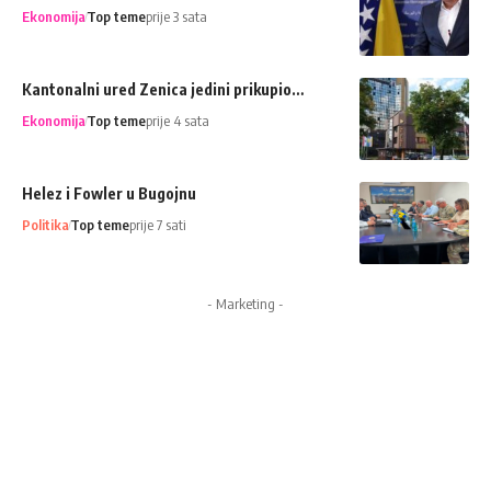
Ekonomija
Top teme
prije 3 sata
Kantonalni ured Zenica jedini prikupio…
Ekonomija
Top teme
prije 4 sata
Helez i Fowler u Bugojnu
Politika
Top teme
prije 7 sati
- Marketing -