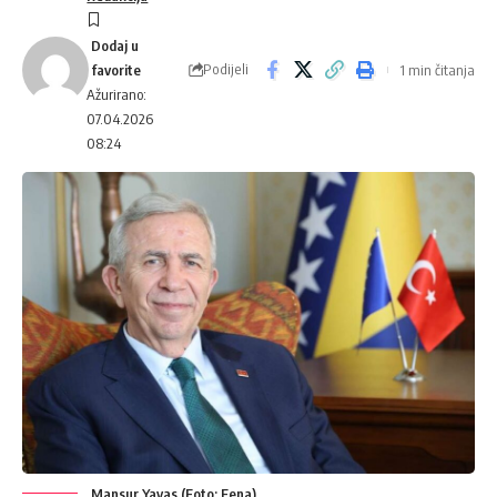
Podijeli
1 min čitanja
Ažurirano:
07.04.2026
08:24
Mansur Yavas (Foto: Fena)