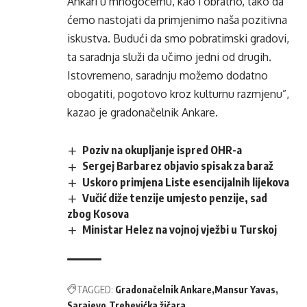
Ankari u mnogočemu, kao i obratno, tako da
ćemo nastojati da primjenimo naša pozitivna
iskustva. Budući da smo pobratimski gradovi,
ta saradnja služi da učimo jedni od drugih.
Istovremeno, saradnju možemo dodatno
obogatiti, pogotovo kroz kulturnu razmjenu”,
kazao je gradonačelnik Ankare.
Poziv na okupljanje ispred OHR-a
Sergej Barbarez objavio spisak za baraž
Uskoro primjena Liste esencijalnih lijekova
Vučić diže tenzije umjesto penzije, sad
zbog Kosova
Ministar Helez na vojnoj vježbi u Turskoj
TAGGED:
Gradonačelnik Ankare
Mansur Yavas
Sarajevo
Trebevićka žičara