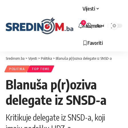
Vijesti
9
Kolumne
Aa
Veličina
slova
Favoriti
Sredinom.ba
>
Vijesti
>
Politika
>
Blanuša p(r)oziva delegate iz SNSD-a
POLITIKA
TOP TEME
Blanuša p(r)oziva
delegate iz SNSD-a
Kritikuje delegate iz SNSD-a, koji