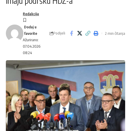
imaju podršku HDZ-a
Redakcija
Podijeli
2 min čitanja
Ažurirano:
07.04.2026
08:24