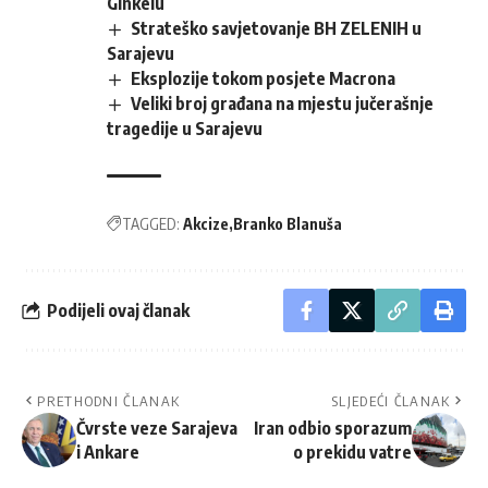
Ginkelu
Strateško savjetovanje BH ZELENIH u
Sarajevu
Eksplozije tokom posjete Macrona
Veliki broj građana na mjestu jučerašnje
tragedije u Sarajevu
TAGGED:
Akcize
Branko Blanuša
Podijeli ovaj članak
PRETHODNI ČLANAK
SLJEDEĆI ČLANAK
Čvrste veze Sarajeva
Iran odbio sporazum
i Ankare
o prekidu vatre