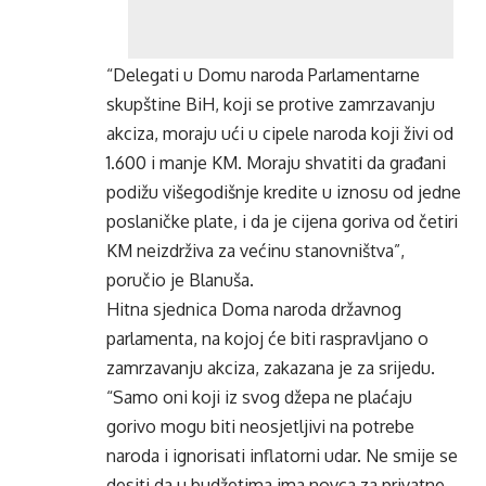
“Delegati u Domu naroda Parlamentarne
skupštine BiH, koji se protive zamrzavanju
akciza, moraju ući u cipele naroda koji živi od
1.600 i manje KM. Moraju shvatiti da građani
podižu višegodišnje kredite u iznosu od jedne
poslaničke plate, i da je cijena goriva od četiri
KM neizdrživa za većinu stanovništva”,
poručio je Blanuša.
Hitna sjednica Doma naroda državnog
parlamenta, na kojoj će biti raspravljano o
zamrzavanju akciza, zakazana je za srijedu.
“Samo oni koji iz svog džepa ne plaćaju
gorivo mogu biti neosjetljivi na potrebe
naroda i ignorisati inflatorni udar. Ne smije se
desiti da u budžetima ima novca za privatne