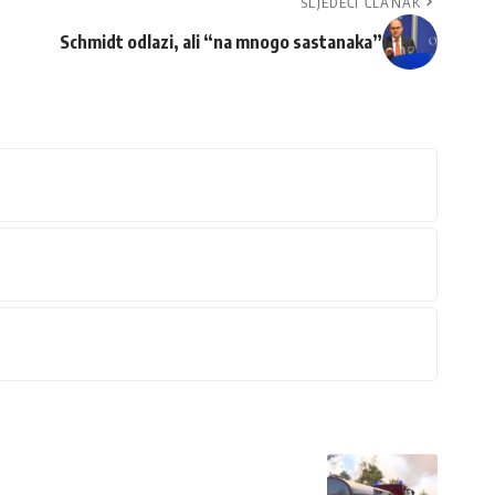
SLJEDEĆI ČLANAK
Schmidt odlazi, ali “na mnogo sastanaka”