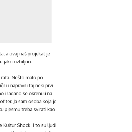
ta, a ovaj naš projekat je
je jako ozbiljno.
e rata. Nešto malo po
i i napravili taj neki prvi
o i lagano se okrenuli na
rofiter. Ja sam osoba koja je
aku pjesmu treba svirati kao
 Kultur Shock. I to su ljudi