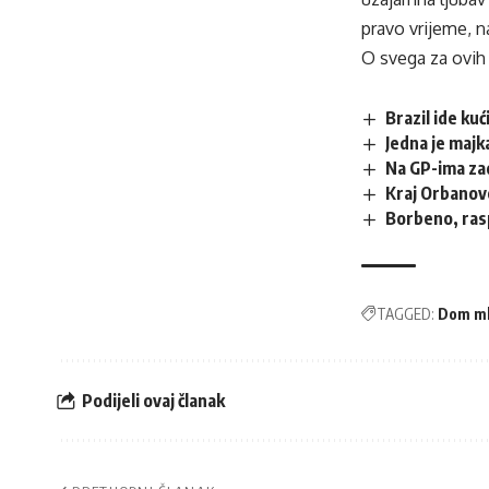
pravo vrijeme, 
O svega za ovih 
Brazil ide kuć
Jedna je majka
Na GP-ima za
Kraj Orbanov
Borbeno, ras
TAGGED:
Dom ml
Podijeli ovaj članak