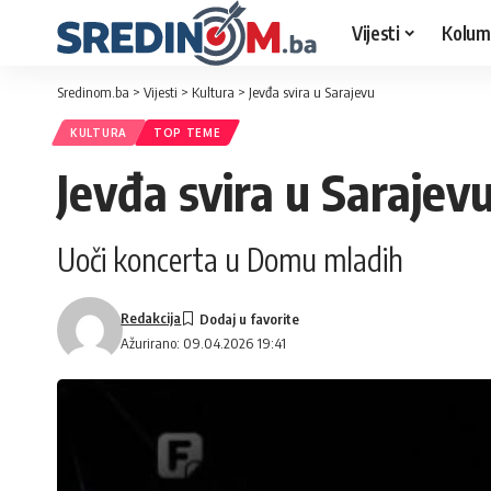
Vijesti
Kolum
Sredinom.ba
>
Vijesti
>
Kultura
>
Jevđa svira u Sarajevu
KULTURA
TOP TEME
Jevđa svira u Sarajev
Uoči koncerta u Domu mladih
Redakcija
Ažurirano: 09.04.2026 19:41