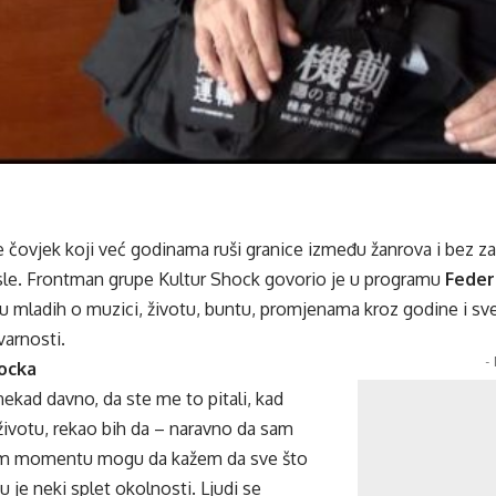
e čovjek koji već godinama ruši granice između žanrova i bez 
e. Frontman grupe Kultur Shock govorio je u programu
Feder
 mladih o muzici, životu, buntu, promjenama kroz godine i s
varnosti.
-
hocka
ekad davno, da ste me to pitali, kad
životu, rekao bih da – naravno da sam
om momentu mogu da kažem da sve što
u je neki splet okolnosti. Ljudi se