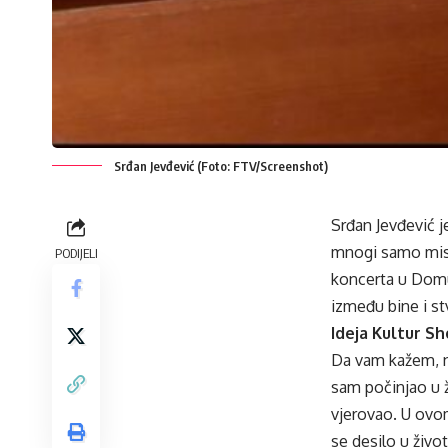
Srđan Jevđević (Foto: FTV/Screenshot)
Srđan Jevđević j
mnogi samo misl
PODIJELI
koncerta u Domu
između bine i st
Ideja Kultur S
Da vam kažem, n
sam počinjao u 
vjerovao. U ov
se desilo u život