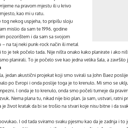
rijeme na pravom mjestu ili u krivo
 mjesto, kao mi u ratu.
je tog nekog uspjeha, to pripišu sloju
 sam mislio da sam te 1996. godine
im pozorištem i da sam sa svojom
– na taj neki punk-rock način ili metal
 Ali to je tek počelo tada. Nije ništa onako kako planirate i ako niš
mo planirali. To je počelo sve kao jedna velika šala, a završilo 
a
la, jedan akustični projekat koji smo svirali sa John Baez poslij
lo po Evropi i onda poslije toga je to krenulo. Mi smo se uključil
pezni. I onda je to krenulo, onda smo počeli turneje da pravim
vuk. Nema plana tu, nikad nije bio plan. Ja sam, ustvari, ratni p
a je život kratak da bi se trošio na stvari koje nisu bitne i da sv
ovukao. I od tada sviramo svaku pjesmu kao da je zadnja i to je