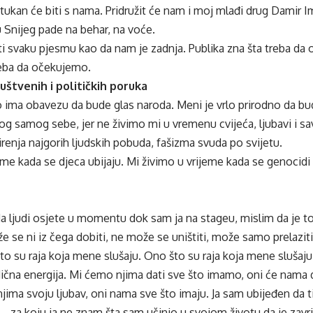
ukan će biti s nama. Pridružit će nam i moj mlađi drug Damir 
 Snijeg pade na behar, na voće.
i svaku pjesmu kao da nam je zadnja. Publika zna šta treba da 
eba da očekujemo.
uštvenih i političkih poruka
o ima obavezu da bude glas naroda. Meni je vrlo prirodno da b
g samog sebe, jer ne živimo mi u vremenu cvijeća, ljubavi i sa
enja najgorih ljudskih pobuda, fašizma svuda po svijetu.
eme kada se djeca ubijaju. Mi živimo u vrijeme kada se genocid
da ljudi osjete u momentu dok sam ja na stageu, mislim da je t
e se ni iz čega dobiti, ne može se uništiti, može samo prelaziti
to su raja koja mene slušaju. Ono što su raja koja mene slušaju,
čna energija. Mi ćemo njima dati sve što imamo, oni će nama da
ima svoju ljubav, oni nama sve što imaju. Ja sam ubijeđen da ti l
– za koju ja ne znam šta sam učinio u svojom životu da je zavr