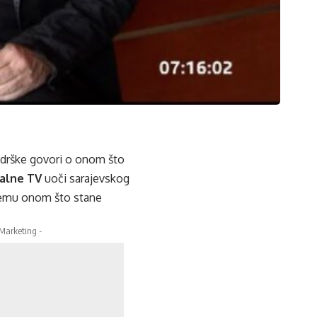
zadrške govori o onom što
alne TV
uoči sarajevskog
vemu onom što stane
 Marketing -