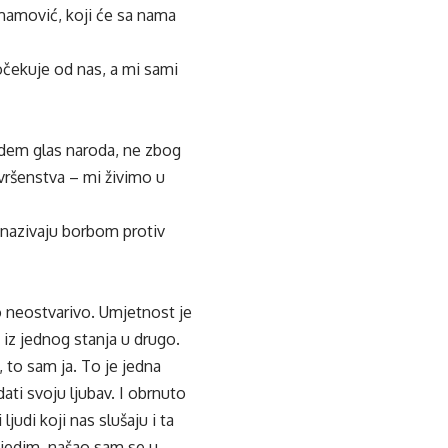
Imamović, koji će sa nama
očekuje od nas, a mi sami
udem glas naroda, ne zbog
vršenstva – mi živimo u
i nazivaju borbom protiv
o neostvarivo. Umjetnost je
 iz jednog stanja u drugo.
 to sam ja. To je jedna
ti svoju ljubav. I obrnuto
judi koji nas slušaju i ta
ijedim, našao sam se u