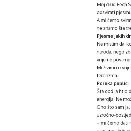
Moj drug Feđa Št
odsvirati pjesmu
A mi ćemo svirat
ne znamo šta tr
Pjesme jakih dr
Ne mislim da ik
naroda, nego zbo
vrijeme povampir
Mi živimo u vrij
terorizma.
Poruka publici
Šta god ja htio 
energija. Ne mož
Ono što sam ja, 
uzročno-posljedi
– mi ćemo dati nj
uzajamna ljubav 