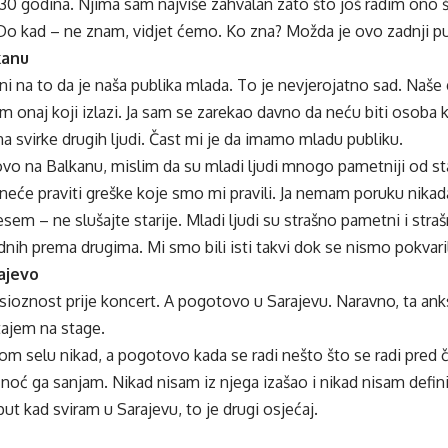
30 godina. Njima sam najviše zahvalan zato što još radim ono š
o kad – ne znam, vidjet ćemo. Ko zna? Možda je ovo zadnji put
kanu
 na to da je naša publika mlada. To je nevjerojatno sad. Naše g
sam onaj koji izlazi. Ja sam se zarekao davno da neću biti osoba
 na svirke drugih ljudi. Čast mi je da imamo mladu publiku.
ovo na Balkanu, mislim da su mladi ljudi mnogo pametniji od sta
eće praviti greške koje smo mi pravili. Ja nemam poruku nikad
sem – ne slušajte starije. Mladi ljudi su strašno pametni i straš
dnih prema drugima. Mi smo bili isti takvi dok se nismo pokvaril
ajevo
ioznost prije koncert. A pogotovo u Sarajevu. Naravno, ta ank
ajem na stage.
svom selu nikad, a pogotovo kada se radi nešto što se radi pred 
noć ga sanjam. Nikad nisam iz njega izašao i nikad nisam defini
ut kad sviram u Sarajevu, to je drugi osjećaj.