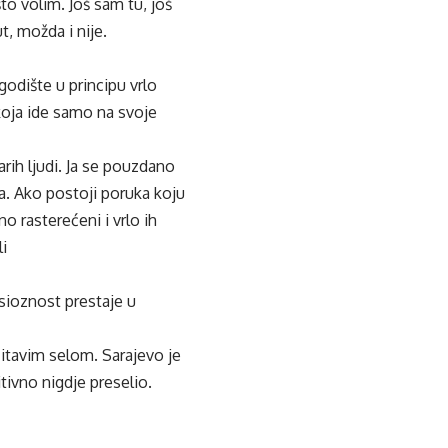
to volim. Još sam tu, još
, možda i nije.
odište u principu vrlo
 koja ide samo na svoje
rih ljudi. Ja se pouzdano
a. Ako postoji poruka koju
no rasterećeni i vrlo ih
i
sioznost prestaje u
čitavim selom. Sarajevo je
tivno nigdje preselio.