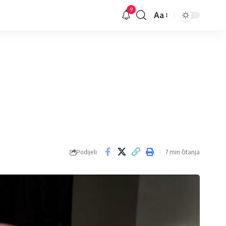
9
Aa
Veličina
slova
Podijeli
7 min čitanja