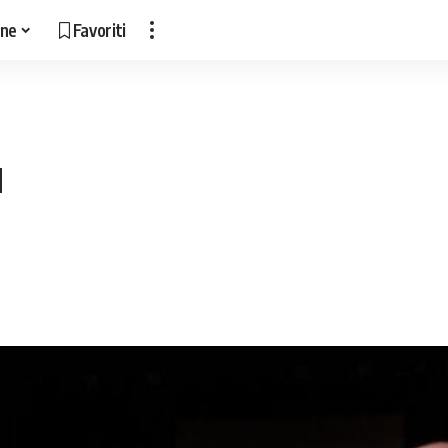
ne
Favoriti
u