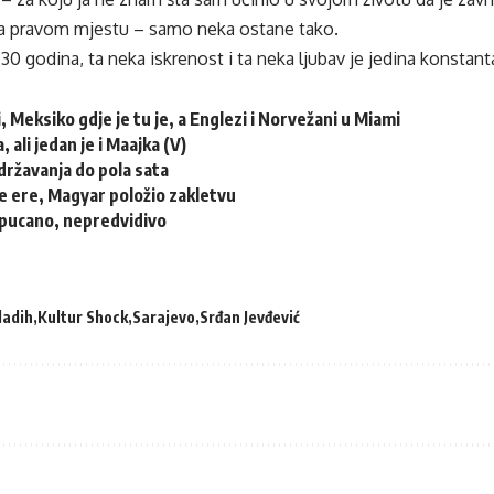
na pravom mjestu – samo neka ostane tako.
30 godina, ta neka iskrenost i ta neka ljubav je jedina konstant
i, Meksiko gdje je tu je, a Englezi i Norvežani u Miami
, ali jedan je i Maajka (V)
državanja do pola sata
e ere, Magyar položio zakletvu
pucano, nepredvidivo
adih
Kultur Shock
Sarajevo
Srđan Jevđević