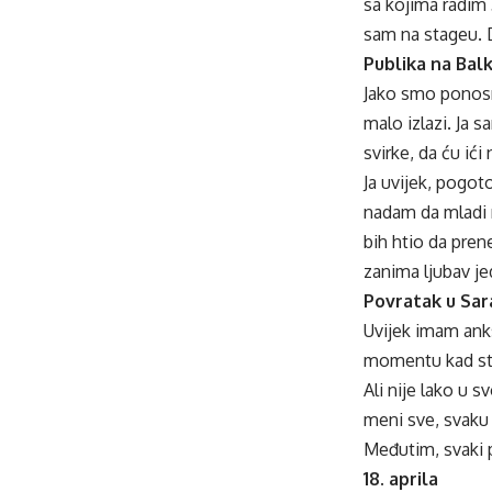
sa kojima radim 
sam na stageu. D
Publika na Bal
Jako smo ponosni
malo izlazi. Ja 
svirke, da ću ići
Ja uvijek, pogot
nadam da mladi n
bih htio da prene
zanima ljubav je
Povratak u Sar
Uvijek imam anks
momentu kad st
Ali nije lako u 
meni sve, svaku 
Međutim, svaki p
18. aprila