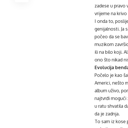
zadese u pravo v
vrijeme na krivo
I onda to, posli
genijalnosti. Ja
počeo da se bav
muzikom završio 
ili na bilo koji.
ono što nikad nis
Evolucija bend
Počelo je kao ša
Americi, nešto ma
album uživo, pom
najtvrđi mogući z
u ratu shvatila d
da je zadnja.
To sam iz kose p