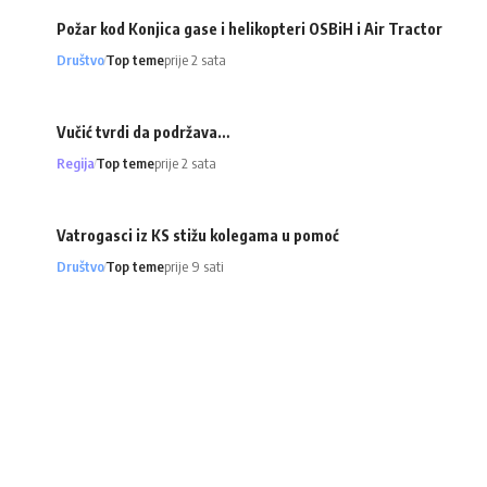
Požar kod Konjica gase i helikopteri OSBiH i Air Tractor
Društvo
Top teme
prije 2 sata
Vučić tvrdi da podržava…
Regija
Top teme
prije 2 sata
Vatrogasci iz KS stižu kolegama u pomoć
Društvo
Top teme
prije 9 sati