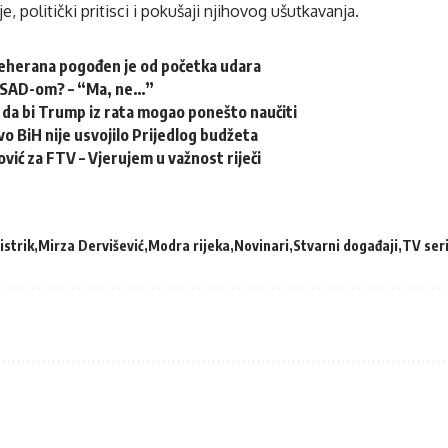
je, politički pritisci i pokušaji njihovog ušutkavanja.
Teherana pogođen je od početka udara
 SAD-om? – “Ma, ne…”
 da bi Trump iz rata mogao ponešto naučiti
o BiH nije usvojilo Prijedlog budžeta
vić za FTV – Vjerujem u važnost riječi
istrik
Mirza Dervišević
Modra rijeka
Novinari
Stvarni događaji
TV seri