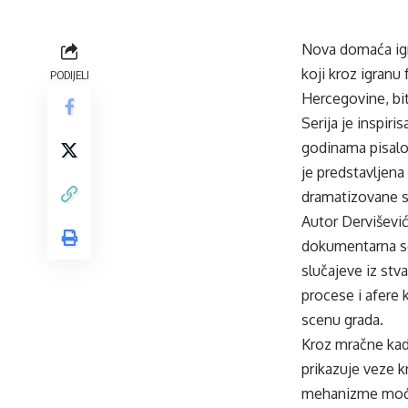
Nova domaća igra
koji kroz igranu
PODIJELI
Hercegovine, bi
Serija je inspir
godinama pisalo 
je predstavljena 
dramatizovane si
Autor Dervišević
dokumentarna ser
slučajeve iz stv
procese i afere k
scenu grada.
Kroz mračne kad
prikazuje veze kri
mehanizme moći 