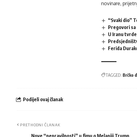
novinare, prijetn
“Svaki dio” 
Pregovori sa
U Iranu tvrde
Predsjedništv
Ferida Durako
TAGGED:
Brčko d
Podijeli ovaj članak
PRETHODNI ČLANAK
Nove “nepravilnosti” u fimu o Melaniji Trump