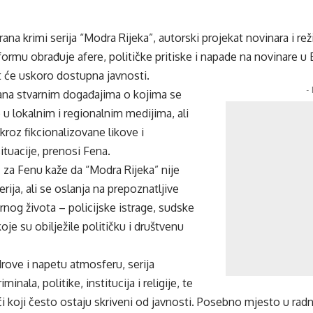
na krimi serija “Modra Rijeka”, autorski projekat novinara i rež
 formu obrađuje afere, političke pritiske i napade na novinare u 
t će uskoro dostupna javnosti.
-
isana stvarnim događajima o kojima se
u lokalnim i regionalnim medijima, ali
kroz fikcionalizovane likove i
tuacije, prenosi Fena.
 za Fenu kaže da “Modra Rijeka” nije
ija, ali se oslanja na prepoznatljive
arnog života – policijske istrage, sudske
oje su obilježile političku i društvenu
rove i napetu atmosferu, serija
minala, politike, institucija i religije, te
koji često ostaju skriveni od javnosti. Posebno mjesto u radn