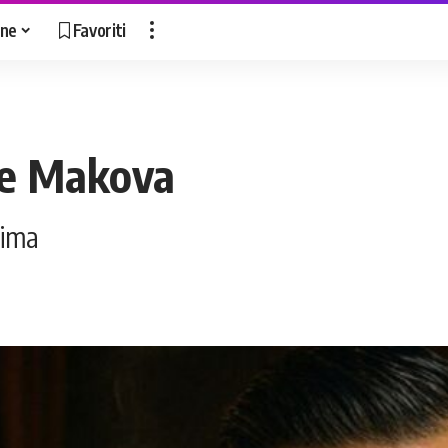
ne
Favoriti
ije Makova
jima