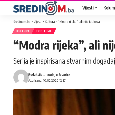
Vijesti
Kolum
Sredinom.ba
>
Vijesti
>
Kultura
>
“Modra rijeka”, ali nije Makova
KULTURA
TOP TEME
“Modra rijeka”, ali n
Serija je inspirisana stvarnim događa
Redakcija
Ažurirano: 10.02.2026 12:27