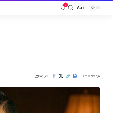
9
Aa
Veličina
slova
Podijeli
1 min čitanja