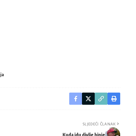
ja
SLJEDEĆI ČLANAK
Kuda idu divlje hinje