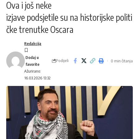
Ova i još neke
izjave podsjetile su na historijske politi
čke trenutke Oscara
Redakcija
Podijeli
0 min čitanja
Ažurirano:
16.03.2026 13:32