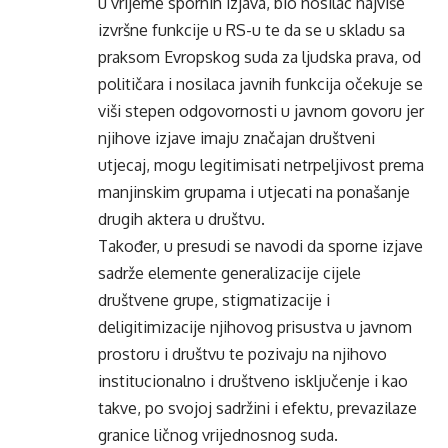
u vrijeme spornih izjava, bio nosilac najviše
izvršne funkcije u RS-u te da se u skladu sa
praksom Evropskog suda za ljudska prava, od
političara i nosilaca javnih funkcija očekuje se
viši stepen odgovornosti u javnom govoru jer
njihove izjave imaju značajan društveni
utjecaj, mogu legitimisati netrpeljivost prema
manjinskim grupama i utjecati na ponašanje
drugih aktera u društvu.
Također, u presudi se navodi da sporne izjave
sadrže elemente generalizacije cijele
društvene grupe, stigmatizacije i
deligitimizacije njihovog prisustva u javnom
prostoru i društvu te pozivaju na njihovo
institucionalno i društveno isključenje i kao
takve, po svojoj sadržini i efektu, prevazilaze
granice ličnog vrijednosnog suda.