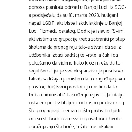
ponosa planirala održati u Banjoj Luci. Iz SOC-
a podsjećaju da su 18. marta 2023. huligani
napali LGBTI aktiviste i aktivistkinje u Banjoj
Luci. “Između ostalog, Dodik je izjavio: ‘Svim
aktivistima te grupacije treba zabraniti pristup
školama da propagiraju takve stvari, da se iz
udžbenika izbaci sadržaj te vrste, a čak i da
pokušamo da vidimo kako kroz mreže da to
regulišemo jer je sve ekspanzivnije prisustvo
takvih sadržaja i ja mislim da to zagađuje javni
prostor, društveni prostor i ja mislim da to
treba eliminisati.’ Također je izjavio: ‘Ja i dalje
ostajem protiv tih ljudi, odnosno protiv onog
što propagiraju, nemam ništa protiv tih ljudi,
oni su slobodni da u svom privatnom životu
upražnjavaju šta hoće, tužite me nikakav