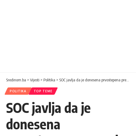
Sredinom.ba
>
Vijesti
>
Politika
>
SOC javlja da je donesena prvostepena presuda protiv Dodika
POLITIKA
TOP TEME
SOC javlja da je
donesena