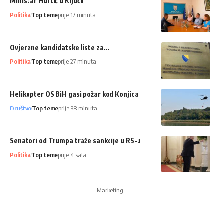
Ministar Hurtić u Ključu
Politika
Top teme
prije 17 minuta
Ovjerene kandidatske liste za…
Politika
Top teme
prije 27 minuta
Helikopter OS BiH gasi požar kod Konjica
Društvo
Top teme
prije 38 minuta
Senatori od Trumpa traže sankcije u RS-u
Politika
Top teme
prije 4 sata
- Marketing -