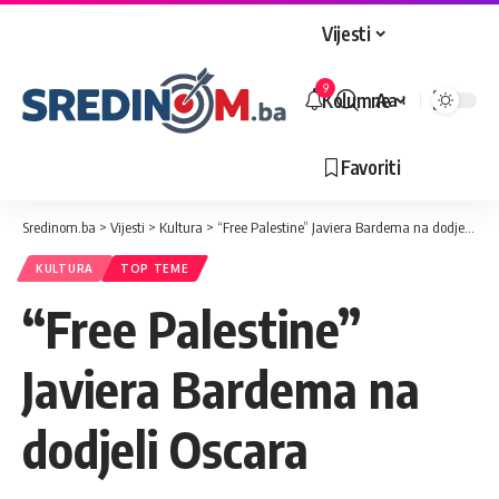
Vijesti
9
Kolumne
Aa
Veličina
slova
Favoriti
Sredinom.ba
>
Vijesti
>
Kultura
>
“Free Palestine” Javiera Bardema na dodjeli Oscara
KULTURA
TOP TEME
“Free Palestine”
Javiera Bardema na
dodjeli Oscara