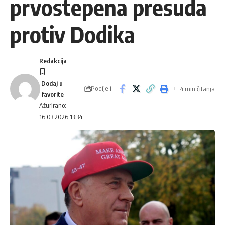
prvostepena presuda
protiv Dodika
Redakcija
Podijeli
4 min čitanja
Ažurirano:
16.03.2026 13:34