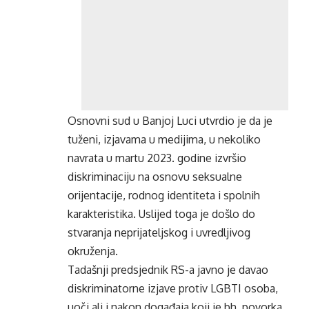
Osnovni sud u Banjoj Luci utvrdio je da je
tuženi, izjavama u medijima, u nekoliko
navrata u martu 2023. godine izvršio
diskriminaciju na osnovu seksualne
orijentacije, rodnog identiteta i spolnih
karakteristika. Uslijed toga je došlo do
stvaranja neprijateljskog i uvredljivog
okruženja.
Tadašnji predsjednik RS-a javno je davao
diskriminatorne izjave protiv LGBTI osoba,
uoči ali i nakon događaja koji je bh. povorka