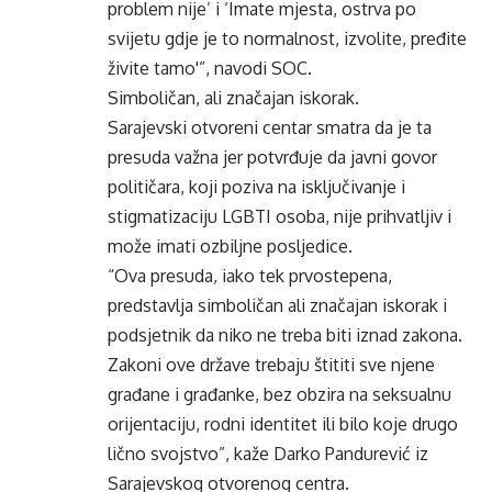
problem nije’ i ‘Imate mjesta, ostrva po
svijetu gdje je to normalnost, izvolite, pređite
živite tamo'”, navodi SOC.
Simboličan, ali značajan iskorak.
Sarajevski otvoreni centar smatra da je ta
presuda važna jer potvrđuje da javni govor
političara, koji poziva na isključivanje i
stigmatizaciju LGBTI osoba, nije prihvatljiv i
može imati ozbiljne posljedice.
“Ova presuda, iako tek prvostepena,
predstavlja simboličan ali značajan iskorak i
podsjetnik da niko ne treba biti iznad zakona.
Zakoni ove države trebaju štititi sve njene
građane i građanke, bez obzira na seksualnu
orijentaciju, rodni identitet ili bilo koje drugo
lično svojstvo”, kaže Darko Pandurević iz
Sarajevskog otvorenog centra.