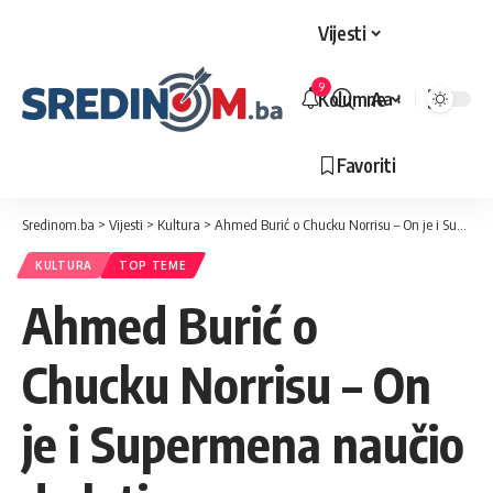
Vijesti
9
Kolumne
Aa
Veličina
slova
Favoriti
Sredinom.ba
>
Vijesti
>
Kultura
>
Ahmed Burić o Chucku Norrisu – On je i Supermena naučio da leti
KULTURA
TOP TEME
Ahmed Burić o
Chucku Norrisu – On
je i Supermena naučio