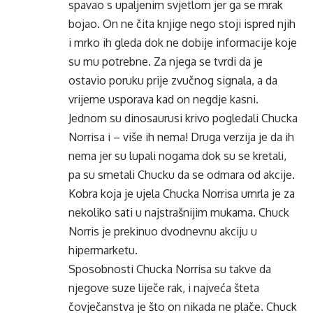
spavao s upaljenim svjetlom jer ga se mrak
bojao. On ne čita knjige nego stoji ispred njih
i mrko ih gleda dok ne dobije informacije koje
su mu potrebne. Za njega se tvrdi da je
ostavio poruku prije zvučnog signala, a da
vrijeme usporava kad on negdje kasni.
Jednom su dinosaurusi krivo pogledali Chucka
Norrisa i – više ih nema! Druga verzija je da ih
nema jer su lupali nogama dok su se kretali,
pa su smetali Chucku da se odmara od akcije.
Kobra koja je ujela Chucka Norrisa umrla je za
nekoliko sati u najstrašnijim mukama. Chuck
Norris je prekinuo dvodnevnu akciju u
hipermarketu.
Sposobnosti Chucka Norrisa su takve da
njegove suze liječe rak, i najveća šteta
čovječanstva je što on nikada ne plače. Chuck