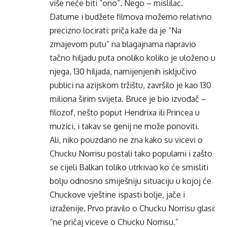
više neće biti “ono”. Nego – mislilac.
Datume i budžete filmova možemo relativno
precizno locirati: priča kaže da je “Na
zmajevom putu” na blagajnama napravio
tačno hiljadu puta onoliko koliko je uloženo u
njega, 130 hiljada, namijenjenih isključivo
publici na azijskom tržištu, završilo je kao 130
miliona širim svijeta. Bruce je bio izvođač –
filozof, nešto poput Hendrixa ili Princea u
muzici, i takav se genij ne može ponoviti.
Ali, niko pouzdano ne zna kako su vicevi o
Chucku Norrisu postali tako popularni i zašto
se cijeli Balkan toliko utrkivao ko će smisliti
bolju odnosno smiješniju situaciju u kojoj će
Chuckove vještine ispasti bolje, jače i
izraženije. Prvo pravilo o Chucku Norrisu glasi:
“ne pričaj viceve o Chucku Norrisu.”