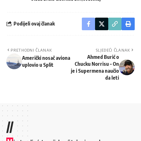
Podijeli ovaj članak
PRETHODNI ČLANAK
SLJEDEĆI ČLANAK
Ahmed Burić o
Američki nosač aviona
Chucku Norrisu – On
uplovio u Split
je i Supermena naučio
da leti
//