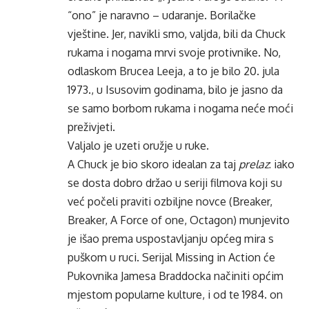
“ono” je naravno – udaranje. Borilačke
vještine. Jer, navikli smo, valjda, bili da Chuck
rukama i nogama mrvi svoje protivnike. No,
odlaskom Brucea Leeja, a to je bilo 20. jula
1973., u Isusovim godinama, bilo je jasno da
se samo borbom rukama i nogama neće moći
preživjeti.
Valjalo je uzeti oružje u ruke.
A Chuck je bio skoro idealan za taj
prelaz
: iako
se dosta dobro držao u seriji filmova koji su
već počeli praviti ozbiljne novce (Breaker,
Breaker, A Force of one, Octagon) munjevito
je išao prema uspostavljanju općeg mira s
puškom u ruci. Serijal Missing in Action će
Pukovnika Jamesa Braddocka načiniti općim
mjestom popularne kulture, i od te 1984. on