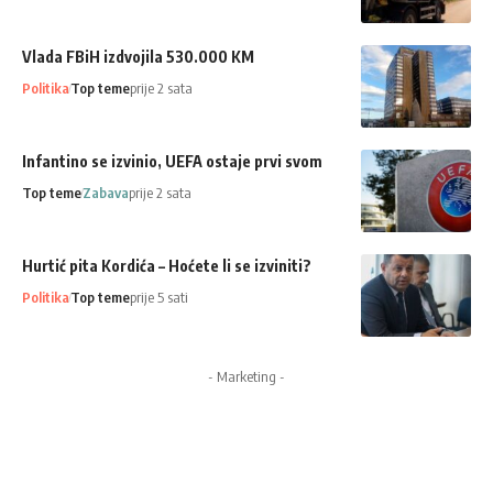
Vlada FBiH izdvojila 530.000 KM
Politika
Top teme
prije 2 sata
Infantino se izvinio, UEFA ostaje prvi svom
Top teme
Zabava
prije 2 sata
Hurtić pita Kordića – Hoćete li se izviniti?
Politika
Top teme
prije 5 sati
- Marketing -