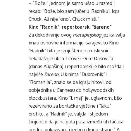
– “Bože.” Jednom je samo ušao u razred i
rekao: “Bože, bio sam jučer u ‘Radniku’. Igra
Chuck. Ali nije ‘ono’. Chuck misli.“
Kino “Radnik”, repertoarski “šareno”
Za dekodiranje ovog
metapitijskog
jezika valja
imati osnovne informacije: sarajevsko Kino
“Radnik” bilo je smješteno na raskrsnici
nekadašnjih ulica Titove i Đure Đakovića
(danas Alipašina) i repertoarski je bilo možda i
najviše
šareno
. U kinima “Dubrovnik” i
“Romanija”, znalo se da igraju hitovi, od
pobjednika u Cannesu do hollywoodskih
blockbustera. Kino “1. maj” je, uglavnom, bilo
rezervirano za borilačke vještine i “laku”
erotiku, a “Radnik” je, valjda i slijedom
činjenice da je na pola puta između tih tačaka
uredno prikazivao „i jednu i drugu stranu.“ A