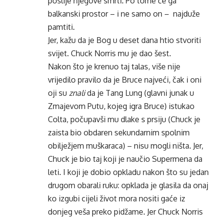
poslije njegove smrti. Po tome će ga
balkanski prostor – i ne samo on – najduže
pamtiti.
Jer, kažu da je Bog u deset dana htio stvoriti
svijet. Chuck Norris mu je dao šest.
Nakon što je krenuo taj talas, više nije
vrijedilo pravilo da je Bruce najveći, čak i oni
oji su
znali
da je Tang Lung (glavni junak u
Zmajevom Putu, kojeg igra Bruce) istukao
Colta, počupavši mu dlake s prsiju (Chuck je
zaista bio obdaren sekundarnim spolnim
obilježjem muškaraca) – nisu mogli ništa. Jer,
Chuck je bio taj koji je naučio Supermena da
leti. I koji je dobio opkladu nakon što su jedan
drugom obarali ruku: opklada je glasila da onaj
ko izgubi cijeli život mora nositi gaće iz
donjeg veša preko pidžame. Jer Chuck Norris