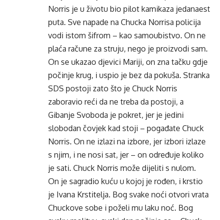
Norris je u životu bio pilot kamikaza jedanaest
puta. Sve napade na Chucka Norrisa policija
vodi istom šifrom – kao samoubistvo. On ne
plaća račune za struju, nego je proizvodi sam.
On se ukazao djevici Mariji, on zna tačku gdje
počinje krug, i uspio je bez da pokuša. Stranka
SDS postoji zato što je Chuck Norris
zaboravio reći da ne treba da postoji, a
Gibanje Svoboda je pokret, jer je jedini
slobodan čovjek kad stoji – pogađate Chuck
Norris. On ne izlazi na izbore, jer izbori izlaze
s njim, i ne nosi sat, jer – on određuje koliko
je sati. Chuck Norris može dijeliti s nulom.
On je sagradio kuću u kojoj je rođen, i krstio
je Ivana Krstitelja. Bog svake noći otvori vrata
Chuckove sobe i poželi mu laku noć. Bog