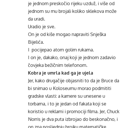
je jednom preskočio rijeku uzduž, i više od
jednom su mu brojali koliko sklekova može
da uradi.
Uradio je sve.
On je od kiše mogao napraviti Snješka
Bijelića.
I pocijepao atom golim rukama.
I on je, dakako, onaj koji je jednom zadavio
čovjeka bežičnim telefonom.
Kobra je umrla kad ga je ujela
Jer, kako drugačije objasniti to da je Bruce da
bi snimao u Koloseumu morao podmititi
gradske vlasti: a kamere su unesene u
torbama, i to je jedan od fakata koji se
koristio u reklami i promociji filma. Jer, Chuck
Norris je dva puta izbrojao do beskonačno, i
on zna posljednju brojku matematičke