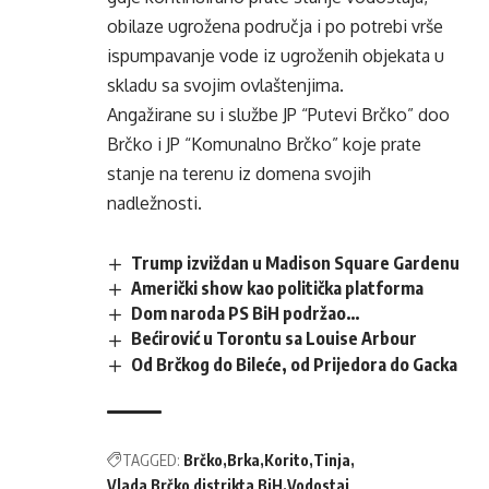
obilaze ugrožena područja i po potrebi vrše
ispumpavanje vode iz ugroženih objekata u
skladu sa svojim ovlaštenjima.
Angažirane su i službe JP “Putevi Brčko” doo
Brčko i JP “Komunalno Brčko” koje prate
stanje na terenu iz domena svojih
nadležnosti.
Trump izviždan u Madison Square Gardenu
Američki show kao politička platforma
Dom naroda PS BiH podržao…
Bećirović u Torontu sa Louise Arbour
Od Brčkog do Bileće, od Prijedora do Gacka
TAGGED:
Brčko
Brka
Korito
Tinja
Vlada Brčko distrikta BiH
Vodostaj