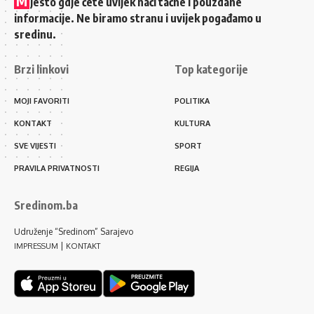
M
jesto gdje ćete uvijek naći tačne i pouzdane
informacije. Ne biramo stranu i uvijek pogađamo u
sredinu.
Brzi linkovi
Top kategorije
MOJI FAVORITI
POLITIKA
KONTAKT
KULTURA
SVE VIJESTI
SPORT
PRAVILA PRIVATNOSTI
REGIJA
Sredinom.ba
Udruženje “Sredinom” Sarajevo
|
IMPRESSUM
KONTAKT