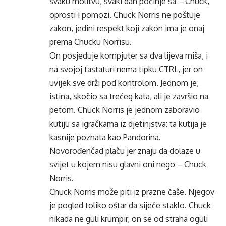
svaku molitvu, svaki dan počinje sa – Chuck,
oprosti i pomozi. Chuck Norris ne poštuje
zakon, jedini respekt koji zakon ima je onaj
prema Chucku Norrisu.
On posjeduje kompjuter sa dva lijeva miša, i
na svojoj tastaturi nema tipku CTRL, jer on
uvijek sve drži pod kontrolom. Jednom je,
istina, skočio sa trećeg kata, ali je završio na
petom. Chuck Norris je jednom zaboravio
kutiju sa igračkama iz djetinjstva: ta kutija je
kasnije poznata kao Pandorina.
Novorođenčad plaču jer znaju da dolaze u
svijet u kojem nisu glavni oni nego – Chuck
Norris.
Chuck Norris može piti iz prazne čaše. Njegov
je pogled toliko oštar da siječe staklo. Chuck
nikada ne guli krumpir, on se od straha oguli