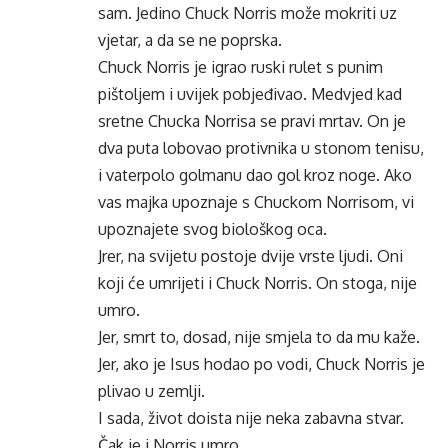
sam. Jedino Chuck Norris može mokriti uz
vjetar, a da se ne poprska.
Chuck Norris je igrao ruski rulet s punim
pištoljem i uvijek pobjeđivao. Medvjed kad
sretne Chucka Norrisa se pravi mrtav. On je
dva puta lobovao protivnika u stonom tenisu,
i vaterpolo golmanu dao gol kroz noge. Ako
vas majka upoznaje s Chuckom Norrisom, vi
upoznajete svog biološkog oca.
Jrer, na svijetu postoje dvije vrste ljudi. Oni
koji će umrijeti i Chuck Norris. On stoga, nije
umro.
Jer, smrt to, dosad, nije smjela to da mu kaže.
Jer, ako je Isus hodao po vodi, Chuck Norris je
plivao u zemlji.
I sada, život doista nije neka zabavna stvar.
Čak je i Norris umro.