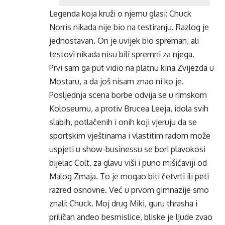
Legenda koja kruži o njemu glasi: Chuck
Norris nikada nije bio na testiranju. Razlog je
jednostavan. On je uvijek bio spreman, ali
testovi nikada nisu bili spremni za njega.
Prvi sam ga put vidio na platnu kina Zvijezda u
Mostaru, a da još nisam znao ni ko je.
Posljednja scena borbe odvija se u rimskom
Koloseumu, a protiv Brucea Leeja, idola svih
slabih, potlačenih i onih koji vjeruju da se
sportskim vještinama i vlastitim radom može
uspjeti u show-businessu se bori plavokosi
bijelac Colt, za glavu viši i puno mišićaviji od
Malog Zmaja. To je mogao biti četvrti ili peti
razred osnovne. Već u prvom gimnazije smo
znali: Chuck. Moj drug Miki, guru thrasha i
priličan anđeo besmislice, bliske je ljude zvao