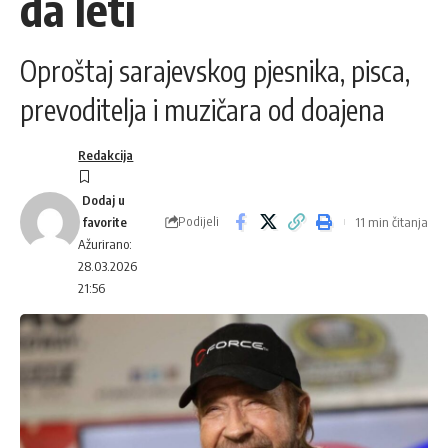
da leti
Oproštaj sarajevskog pjesnika, pisca,
prevoditelja i muzičara od doajena
Redakcija
Podijeli
11 min čitanja
Ažurirano:
28.03.2026
21:56