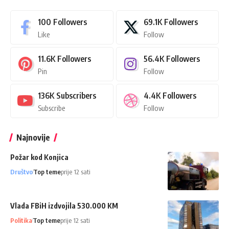
100
Followers
69.1K
Followers
Like
Follow
11.6K
Followers
56.4K
Followers
Pin
Follow
136K
Subscribers
4.4K
Followers
Subscribe
Follow
Najnovije
Požar kod Konjica
Društvo
Top teme
prije 12 sati
Vlada FBiH izdvojila 530.000 KM
Politika
Top teme
prije 12 sati