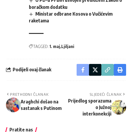
U PD-u PFBiH usvojen predloženi Zakon o
boračkom dodatku
Ministar odbrane Kosova o Vučićevim
raketama
TAGGED:
1. maj
Ljiljani
Podijeli ovaj članak
PRETHODNI ČLANAK
SLJEDEĆI ČLANAK
Prijedlog sporazuma
Araghchi došao na
o Južnoj
sastanak s Putinom
interkonekciji
Pratite nas