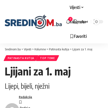
Vijesti
9
Kolumne
Aa
Veličina
slova
Favoriti
Sredinom.ba
>
Vijesti
>
Kolumne
>
Patinasta kutija
>
Ljijani za 1. maj
PATINASTA KUTIJA
TOP TEME
Ljijani za 1. maj
Lijepi, bijeli, nježni
Redakcija