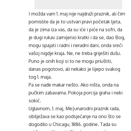
I možda vam 1. maj nije najdraži praznik, ali čim
pomislite da je to ustvari pravi početak ljeta,
da je zima iza vas, da su iće i piće na sofri, da
je dugi rukav zamijenio kratki i da se, dao Bog,
mogu spajati i radni i neradni dani, onda sreći
vašoj nigdje kraja. Ne, ne treba griješiti dušu.
Puno je onih koji si to ne mogu priuštiti,
danas pogotovo, ali nekako je lijepo svakog
tog 1. maja.
Pa se nađe makar nešto. Ako ništa, onda na
pučkim zabavama. Pokoja porcija graha i neki
sokić.
Uglavnom, 1. maj, Me|unarodni praznik rada,
obilježava se kao podsjećanje na ono što se
dogodilo u Chicagu, 1886. godine. Tada su