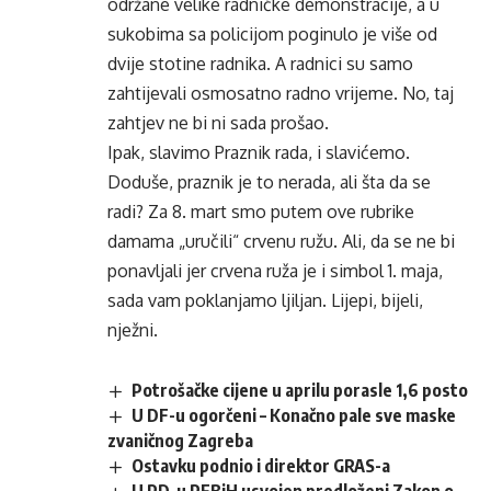
održane velike radničke demonstracije, a u
sukobima sa policijom poginulo je više od
dvije stotine radnika. A radnici su samo
zahtijevali osmosatno radno vrijeme. No, taj
zahtjev ne bi ni sada prošao.
Ipak, slavimo Praznik rada, i slavićemo.
Doduše, praznik je to nerada, ali šta da se
radi? Za 8. mart smo putem ove rubrike
damama „uručili“ crvenu ružu. Ali, da se ne bi
ponavljali jer crvena ruža je i simbol 1. maja,
sada vam poklanjamo ljiljan. Lijepi, bijeli,
nježni.
Potrošačke cijene u aprilu porasle 1,6 posto
U DF-u ogorčeni – Konačno pale sve maske
zvaničnog Zagreba
Ostavku podnio i direktor GRAS-a