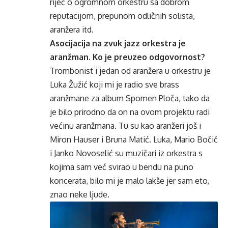
riječ o ogromnom orkestru sa dobrom
reputacijom, prepunom odličnih solista,
aranžera itd.
Asocijacija na zvuk jazz orkestra je
aranžman. Ko je preuzeo odgovornost?
Trombonist i jedan od aranžera u orkestru je
Luka Žužić koji mi je radio sve brass
aranžmane za album Spomen Ploča, tako da
je bilo prirodno da on na ovom projektu radi
većinu aranžmana. Tu su kao aranžeri još i
Miron Hauser i Bruna Matić. Luka, Mario Bočič
i Janko Novoselić su muzičari iz orkestra s
kojima sam već svirao u bendu na puno
koncerata, bilo mi je malo lakše jer sam eto,
znao neke ljude.