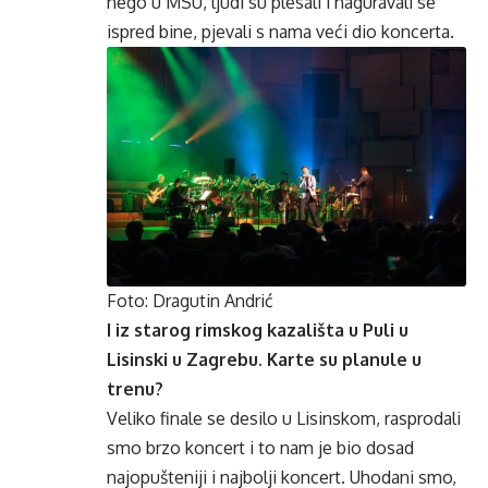
nego u MSU, ljudi su plesali i naguravali se
ispred bine, pjevali s nama veći dio koncerta.
Foto: Dragutin Andrić
I iz starog rimskog kazališta u Puli u
Lisinski u Zagrebu. Karte su planule u
trenu?
Veliko finale se desilo u Lisinskom, rasprodali
smo brzo koncert i to nam je bio dosad
najopušteniji i najbolji koncert. Uhodani smo,