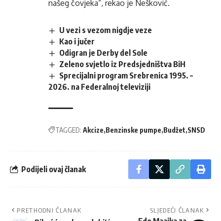
našeg čovjeka”, rekao je Nešković.
U vezi s vezom nigdje veze
Kao i jučer
Odigran je Derby del Sole
Zeleno svjetlo iz Predsjedništva BiH
Sprecijalni program Srebrenica 1995. –
2026. na Federalnoj televiziji
TAGGED:
Akcize
Benzinske pumpe
Budžet
SNSD
Podijeli ovaj članak
PRETHODNI ČLANAK
SLJEDEĆI ČLANAK