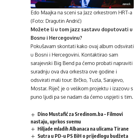
Edo Maajka na sceni sa Jazz orkestrom HRT-a
(Foto: Dragutin Andrić)
Možete li u tom jazz sastavu doputovati u
Bosnu i Hercegovinu?
Pokušavam skontati kako ovaj album odsvirati
u Bosni i Hercegovini. Kontaktirao sam
sarajevski Big Bend pa ćemo probati napraviti
suradnju ova dva orkestra ove godine i
odsvirati mali tour: Brčko, Tuzla, Sarajevo,
Mostar. Riječ je o velikom projektu i izazovu s
puno ljudi pa se nadam da ćemo uspjeti s tim.
Dino Mustafić za Sredinom.ba – Filmovi
nastaju, uprkos svemu
Hiljade mladih Albanaca na ulicama Tirane
Sutra u PD-u PS BiH o prijedlogu budžeta