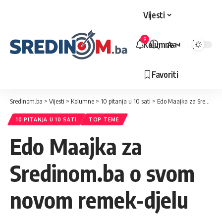
Vijesti
9
Kolumne
Aa
Veličina
slova
Favoriti
Sredinom.ba
>
Vijesti
>
Kolumne
>
10 pitanja u 10 sati
>
Edo Maajka za Sredinom.ba o svom novom remek-djelu
10 PITANJA U 10 SATI
TOP TEME
Edo Maajka za
Sredinom.ba o svom
novom remek-djelu