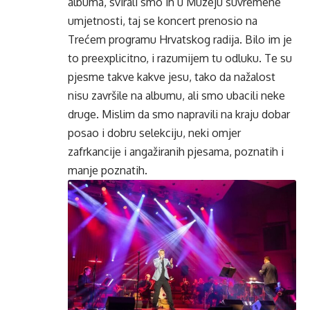
albuma, svirali smo ih u Muzeju suvremene
umjetnosti, taj se koncert prenosio na
Trećem programu Hrvatskog radija. Bilo im je
to preexplicitno, i razumijem tu odluku. Te su
pjesme takve kakve jesu, tako da nažalost
nisu završile na albumu, ali smo ubacili neke
druge. Mislim da smo napravili na kraju dobar
posao i dobru selekciju, neki omjer
zafrkancije i angažiranih pjesama, poznatih i
manje poznatih.