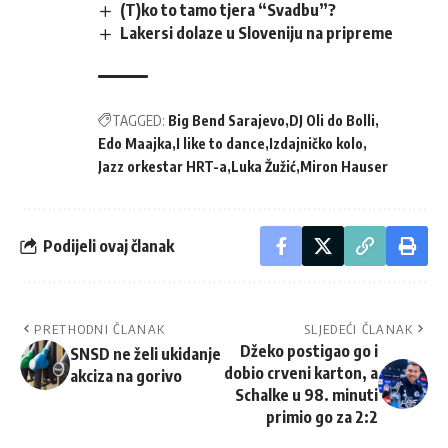
(T)ko to tamo tjera “Svadbu”?
Lakersi dolaze u Sloveniju na pripreme
TAGGED:
Big Bend Sarajevo
DJ Oli do Bolli
Edo Maajka
I like to dance
Izdajničko kolo
Jazz orkestar HRT-a
Luka Žužić
Miron Hauser
Podijeli ovaj članak
PRETHODNI ČLANAK
SLJEDEĆI ČLANAK
Džeko postigao go i
SNSD ne želi ukidanje
dobio crveni karton, a
akciza na gorivo
Schalke u 98. minuti
primio go za 2:2