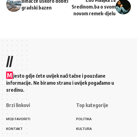
Edo Maajka za
Bihać će uskoro dobiti
Sredinom.ba o svom
gradski bazen
novom remek-djelu
//
M
jesto gdje ćete uvijek naći tačne i pouzdane
informacije. Ne biramo stranu i uvijek pogađamo u
sredinu.
Brzi linkovi
Top kategorije
MOJI FAVORITI
POLITIKA
KONTAKT
KULTURA