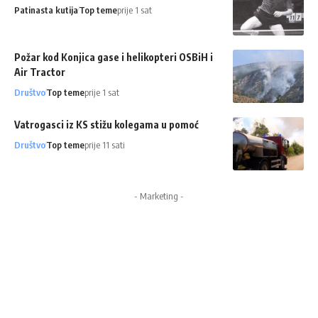
Patinasta kutija
Top teme
prije 1 sat
Požar kod Konjica gase i helikopteri OSBiH i
Air Tractor
Društvo
Top teme
prije 1 sat
Vatrogasci iz KS stižu kolegama u pomoć
Društvo
Top teme
prije 11 sati
- Marketing -