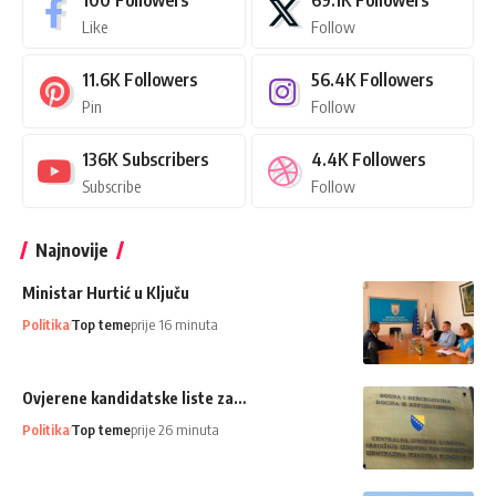
100
Followers
69.1K
Followers
Like
Follow
11.6K
Followers
56.4K
Followers
Pin
Follow
136K
Subscribers
4.4K
Followers
Subscribe
Follow
Najnovije
Ministar Hurtić u Ključu
Politika
Top teme
prije 16 minuta
Ovjerene kandidatske liste za…
Politika
Top teme
prije 26 minuta