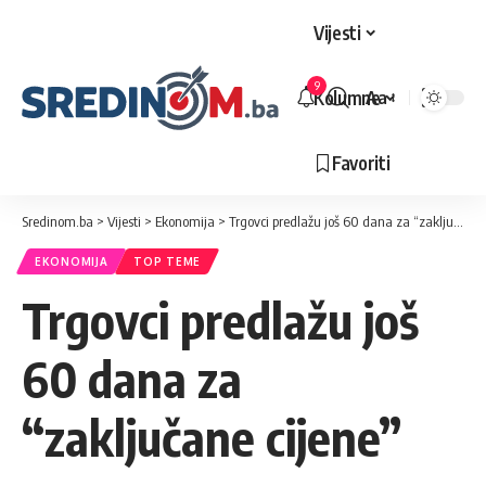
Vijesti
9
Kolumne
Aa
Veličina
slova
Favoriti
Sredinom.ba
>
Vijesti
>
Ekonomija
>
Trgovci predlažu još 60 dana za “zaključane cijene”
EKONOMIJA
TOP TEME
Trgovci predlažu još
60 dana za
“zaključane cijene”