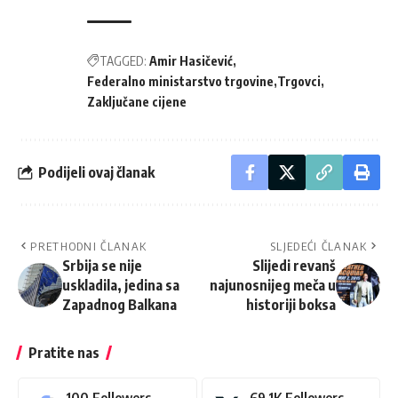
TAGGED:
Amir Hasičević
Federalno ministarstvo trgovine
Trgovci
Zaključane cijene
Podijeli ovaj članak
PRETHODNI ČLANAK
SLJEDEĆI ČLANAK
Srbija se nije
Slijedi revanš
uskladila, jedina sa
najunosnijeg meča u
Zapadnog Balkana
historiji boksa
Pratite nas