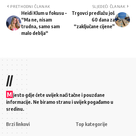
PRETHODNI ČLANAK
SLJEDEĆI ČLANAK
Heidi Klum u fokusu –
Trgovci predlažu još
“Ma ne, nisam
60 dana za
trudna, samo sam
“zaključane cijene”
malo deblja“
//
M
jesto gdje ćete uvijek naći tačne i pouzdane
informacije. Ne biramo stranu i uvijek pogađamo u
sredinu.
Brzi linkovi
Top kategorije