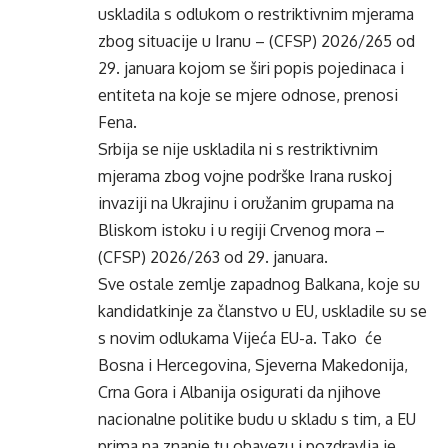
uskladila s odlukom o restriktivnim mjerama
zbog situacije u Iranu – (CFSP) 2026/265 od
29. januara kojom se širi popis pojedinaca i
entiteta na koje se mjere odnose, prenosi
Fena.
Srbija se nije uskladila ni s restriktivnim
mjerama zbog vojne podrške Irana ruskoj
invaziji na Ukrajinu i oružanim grupama na
Bliskom istoku i u regiji Crvenog mora –
(CFSP) 2026/263 od 29. januara.
Sve ostale zemlje zapadnog Balkana, koje su
kandidatkinje za članstvo u EU, uskladile su se
s novim odlukama Vijeća EU-a. Tako će
Bosna i Hercegovina, Sjeverna Makedonija,
Crna Gora i Albanija osigurati da njihove
nacionalne politike budu u skladu s tim, a EU
prima na znanje tu obavezu i pozdravlja je,