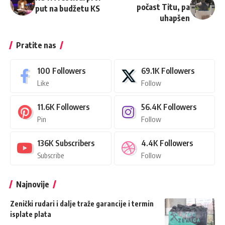
počast Titu, pa
put na budžetu KS
uhapšen
Pratite nas
100
Followers
69.1K
Followers
Like
Follow
11.6K
Followers
56.4K
Followers
Pin
Follow
136K
Subscribers
4.4K
Followers
Subscribe
Follow
Najnovije
Zenički rudari i dalje traže garancije i termin
isplate plata