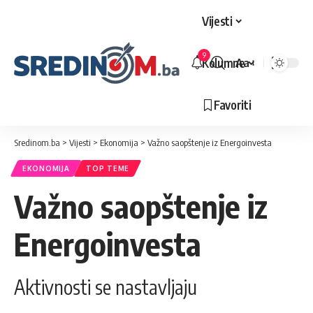
Vijesti
9
Kolumne
Aa
Veličina
slova
Favoriti
Sredinom.ba
>
Vijesti
>
Ekonomija
>
Važno saopštenje iz Energoinvesta
EKONOMIJA
TOP TEME
Važno saopštenje iz
Energoinvesta
Aktivnosti se nastavljaju