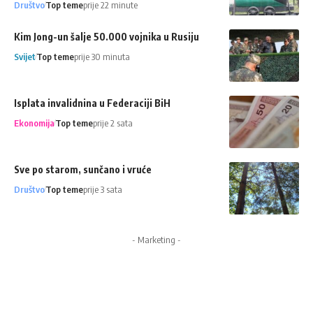
Društvo
Top teme
prije 22 minute
Kim Jong-un šalje 50.000 vojnika u Rusiju
Svijet
Top teme
prije 30 minuta
Isplata invalidnina u Federaciji BiH
Ekonomija
Top teme
prije 2 sata
Sve po starom, sunčano i vruće
Društvo
Top teme
prije 3 sata
- Marketing -