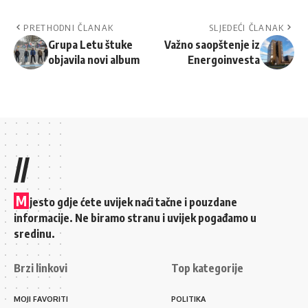
PRETHODNI ČLANAK
SLJEDEĆI ČLANAK
Grupa Letu štuke
Važno saopštenje iz
objavila novi album
Energoinvesta
//
M
jesto gdje ćete uvijek naći tačne i pouzdane
informacije. Ne biramo stranu i uvijek pogađamo u
sredinu.
Brzi linkovi
Top kategorije
MOJI FAVORITI
POLITIKA