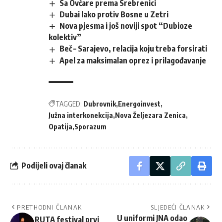
Sa Ovčare prema Srebrenici
Dubai lako protiv Bosne u Zetri
Nova pjesma i još noviji spot “Dubioze
kolektiv”
Beč – Sarajevo, relacija koju treba forsirati
Apel za maksimalan oprez i prilagođavanje
TAGGED:
Dubrovnik
Energoinvest
Južna interkonekcija
Nova Željezara Zenica
Opatija
Sporazum
Podijeli ovaj članak
PRETHODNI ČLANAK
SLJEDEĆI ČLANAK
U uniformi JNA odao
RUTA festival prvi