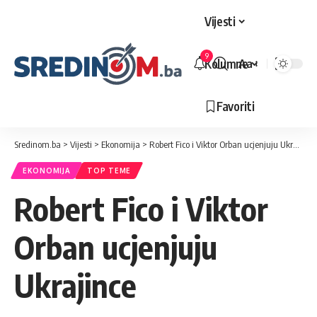
Vijesti
9
Kolumne
Aa
Veličina
slova
Favoriti
Sredinom.ba
>
Vijesti
>
Ekonomija
>
Robert Fico i Viktor Orban ucjenjuju Ukrajince
EKONOMIJA
TOP TEME
Robert Fico i Viktor
Orban ucjenjuju
Ukrajince