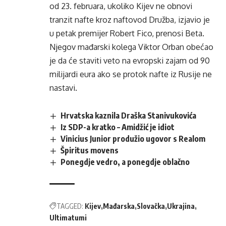
od 23. februara, ukoliko Kijev ne obnovi
tranzit nafte kroz naftovod Družba, izjavio je
u petak premijer Robert Fico, prenosi Beta.
Njegov mađarski kolega Viktor Orban obećao
je da će staviti veto na evropski zajam od 90
milijardi eura ako se protok nafte iz Rusije ne
nastavi.
Hrvatska kaznila Draška Stanivukovića
Iz SDP-a kratko – Amidžić je idiot
Vinicius Junior produžio ugovor s Realom
Špiritus movens
Ponegdje vedro, a ponegdje oblačno
TAGGED:
Kijev
Mađarska
Slovačka
Ukrajina
Ultimatumi