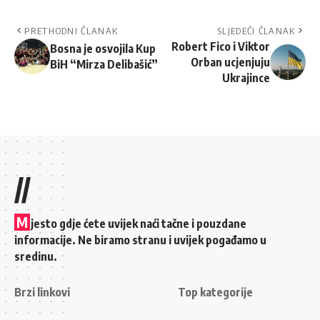
PRETHODNI ČLANAK
SLJEDEĆI ČLANAK
Robert Fico i Viktor
Bosna je osvojila Kup
Orban ucjenjuju
BiH “Mirza Delibašić”
Ukrajince
//
M
jesto gdje ćete uvijek naći tačne i pouzdane
informacije. Ne biramo stranu i uvijek pogađamo u
sredinu.
Brzi linkovi
Top kategorije