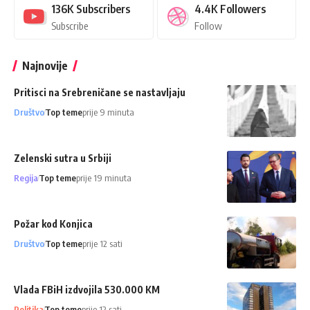
136K
Subscribers
4.4K
Followers
Subscribe
Follow
Najnovije
Pritisci na Srebreničane se nastavljaju
Društvo
Top teme
prije 9 minuta
Zelenski sutra u Srbiji
Regija
Top teme
prije 19 minuta
Požar kod Konjica
Društvo
Top teme
prije 12 sati
Vlada FBiH izdvojila 530.000 KM
Politika
Top teme
prije 12 sati