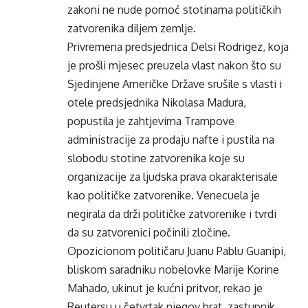
zakoni ne nude pomoć stotinama političkih
zatvorenika diljem zemlje.
Privremena predsjednica Delsi Rodrigez, koja
je prošli mjesec preuzela vlast nakon što su
Sjedinjene Američke Države srušile s vlasti i
otele predsjednika Nikolasa Madura,
popustila je zahtjevima Trampove
administracije za prodaju nafte i pustila na
slobodu stotine zatvorenika koje su
organizacije za ljudska prava okarakterisale
kao političke zatvorenike. Venecuela je
negirala da drži političke zatvorenike i tvrdi
da su zatvorenici počinili zločine.
Opozicionom političaru Juanu Pablu Guanipi,
bliskom saradniku nobelovke Marije Korine
Mahado, ukinut je kućni pritvor, rekao je
Reutersu u četvrtak njegov brat, zastupnik