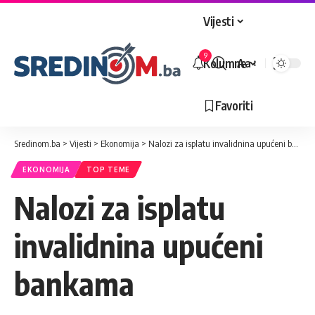
Vijesti
9
Kolumne
Aa
Veličina
slova
Favoriti
Sredinom.ba
>
Vijesti
>
Ekonomija
>
Nalozi za isplatu invalidnina upućeni bankama
EKONOMIJA
TOP TEME
Nalozi za isplatu
invalidnina upućeni
bankama