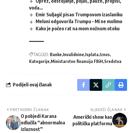
Oprez, odstojanje, pojas, pauze, propisi,
voda…
Emir Suljagić pisao Trumpovom izaslaniku
Meloni odgovorila Trumpu – Mi ne molimo
Kako je počeo rat na mom nožnom otoku
TAGGED:
Banke
Invalidnine
Isplata
Iznos
Kategorije
Ministarstvo finansija FBiH
Sredstva
Podijeli ovaj članak
PRETHODNI ČLANAK
SLJEDEĆI ČLANAK
O pobjedi Karana
Američki show kao
odlučila “abnormalna
politička platforma
izlaznost”