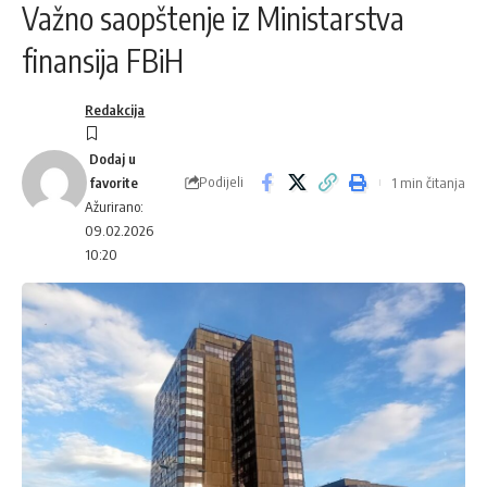
Važno saopštenje iz Ministarstva
finansija FBiH
Redakcija
Podijeli
1 min čitanja
Ažurirano:
09.02.2026
10:20