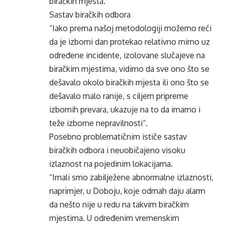
biračkih mjesta.
Sastav biračkih odbora
“Iako prema našoj metodologiji možemo reći
da je izborni dan protekao relativno mirno uz
određene incidente, izolovane slučajeve na
biračkim mjestima, vidimo da sve ono što se
dešavalo okolo biračkih mjesta ili ono što se
dešavalo malo ranije, s ciljem pripreme
izbornih prevara, ukazuje na to da imamo i
teže izborne nepravilnosti“.
Posebno problematičnim ističe sastav
biračkih odbora i neuobičajeno visoku
izlaznost na pojedinim lokacijama.
“Imali smo zabilježene abnormalne izlaznosti,
naprimjer, u Doboju, koje odmah daju alarm
da nešto nije u redu na takvim biračkim
mjestima. U određenim vremenskim