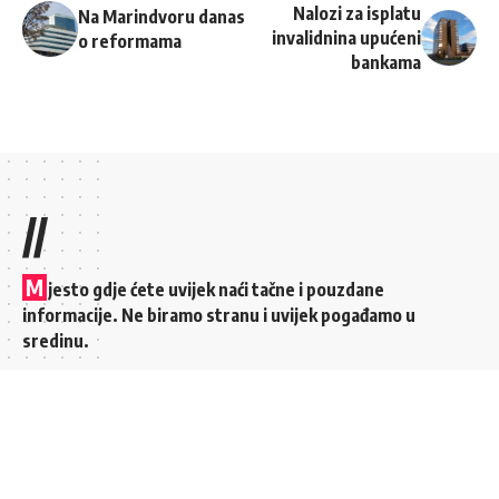
Nalozi za isplatu
Na Marindvoru danas
invalidnina upućeni
o reformama
bankama
//
M
jesto gdje ćete uvijek naći tačne i pouzdane
informacije. Ne biramo stranu i uvijek pogađamo u
sredinu.
Brzi linkovi
Top kategorije
MOJI FAVORITI
POLITIKA
KONTAKT
KULTURA