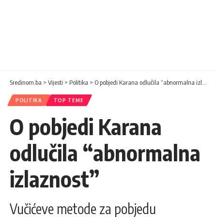
Sredinom.ba
>
Vijesti
>
Politika
>
O pobjedi Karana odlučila “abnormalna izlaznost”
POLITIKA
TOP TEME
O pobjedi Karana
odlučila “abnormalna
izlaznost”
Vučićeve metode za pobjedu