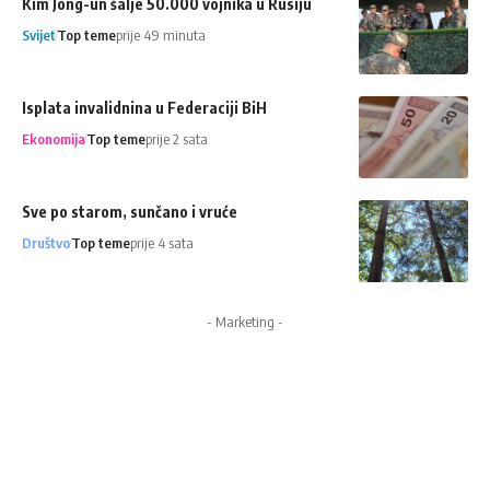
Kim Jong-un šalje 50.000 vojnika u Rusiju
Svijet
Top teme
prije 49 minuta
Isplata invalidnina u Federaciji BiH
Ekonomija
Top teme
prije 2 sata
Sve po starom, sunčano i vruće
Društvo
Top teme
prije 4 sata
- Marketing -