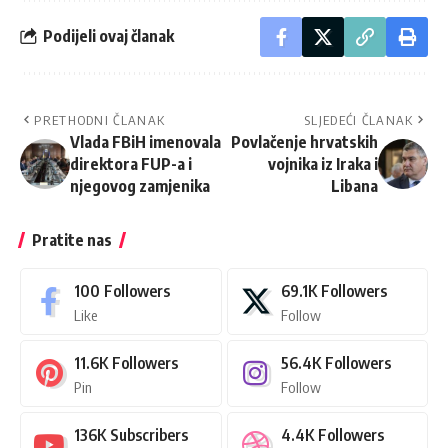
Podijeli ovaj članak
PRETHODNI ČLANAK
SLJEDEĆI ČLANAK
Vlada FBiH imenovala
Povlačenje hrvatskih
direktora FUP-a i
vojnika iz Iraka i
njegovog zamjenika
Libana
Pratite nas
100
Followers
69.1K
Followers
Like
Follow
11.6K
Followers
56.4K
Followers
Pin
Follow
136K
Subscribers
4.4K
Followers