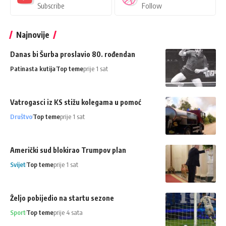
Subscribe
Follow
Najnovije
Danas bi Šurba proslavio 80. rođendan
Patinasta kutija
Top teme
prije 1 sat
Vatrogasci iz KS stižu kolegama u pomoć
Društvo
Top teme
prije 1 sat
Američki sud blokirao Trumpov plan
Svijet
Top teme
prije 1 sat
Željo pobijedio na startu sezone
Sport
Top teme
prije 4 sata