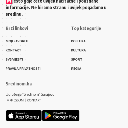
M
jesto gdje ćete uvijek naći tačne i pouzdane
informacije. Ne biramo stranu i uvijek pogađamo u
sredinu.
Brzi linkovi
Top kategorije
MOJI FAVORITI
POLITIKA
KONTAKT
KULTURA
SVE VIJESTI
SPORT
PRAVILA PRIVATNOSTI
REGIJA
Sredinom.ba
Udruženje “Sredinom” Sarajevo
|
IMPRESSUM
KONTAKT