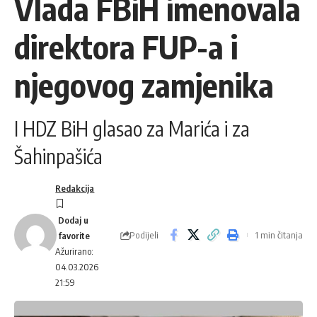
Vlada FBiH imenovala
direktora FUP-a i
njegovog zamjenika
I HDZ BiH glasao za Marića i za
Šahinpašića
Redakcija
Podijeli
1 min čitanja
Ažurirano:
04.03.2026
21:59