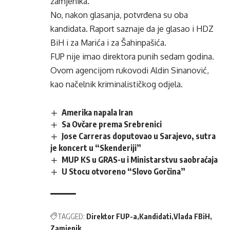
zamjenika.
No, nakon glasanja, potvrđena su oba
kandidata. Raport saznaje da je glasao i HDZ
BiH i za Marića i za Šahinpašića.
FUP nije imao direktora punih sedam godina.
Ovom agencijom rukovodi Aldin Sinanović,
kao načelnik kriminalističkog odjela.
Amerika napala Iran
Sa Ovčare prema Srebrenici
Jose Carreras doputovao u Sarajevo, sutra
je koncert u “Skenderiji”
MUP KS u GRAS-u i Ministarstvu saobraćaja
U Stocu otvoreno “Slovo Gorčina”
TAGGED:
Direktor FUP-a
Kandidati
Vlada FBiH
Zamjenik