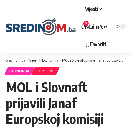
Vijesti
9
Kolumne
Aa
Veličina
slova
Favoriti
Sredinom.ba
>
Vijesti
>
Ekonomija
>
MOL i Slovnaft prijavili Janaf Europskoj komisiji
EKONOMIJA
TOP TEME
MOL i Slovnaft
prijavili Janaf
Europskoj komisiji