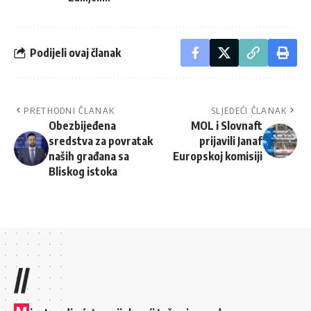
Podijeli ovaj članak
PRETHODNI ČLANAK
SLJEDEĆI ČLANAK
Obezbijeđena
MOL i Slovnaft
sredstva za povratak
prijavili Janaf
naših građana sa
Europskoj komisiji
Bliskog istoka
//