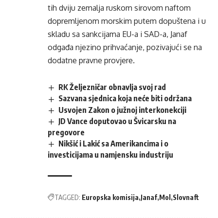
tih dviju zemalja ruskom sirovom naftom
dopremljenom morskim putem dopuštena i u
skladu sa sankcijama EU-a i SAD-a, Janaf
odgađa njezino prihvaćanje, pozivajući se na
dodatne pravne provjere.
RK Željezničar obnavlja svoj rad
Sazvana sjednica koja neće biti održana
Usvojen Zakon o južnoj interkonekciji
JD Vance doputovao u Švicarsku na
pregovore
Nikšić i Lakić sa Amerikancima i o
investicijama u namjensku industriju
TAGGED:
Europska komisija
Janaf
Mol
Slovnaft