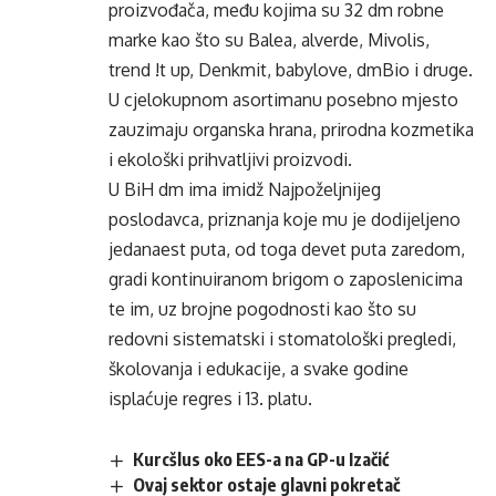
proizvođača, među kojima su 32 dm robne
marke kao što su Balea, alverde, Mivolis,
trend !t up, Denkmit, babylove, dmBio i druge.
U cjelokupnom asortimanu posebno mjesto
zauzimaju organska hrana, prirodna kozmetika
i ekološki prihvatljivi proizvodi.
U BiH dm ima imidž Najpoželjnijeg
poslodavca, priznanja koje mu je dodijeljeno
jedanaest puta, od toga devet puta zaredom,
gradi kontinuiranom brigom o zaposlenicima
te im, uz brojne pogodnosti kao što su
redovni sistematski i stomatološki pregledi,
školovanja i edukacije, a svake godine
isplaćuje regres i 13. platu.
Kurcšlus oko EES-a na GP-u Izačić
Ovaj sektor ostaje glavni pokretač