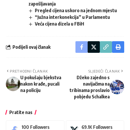
zapošljavanja
Pregled cijena uskoro na jednom mjestu
“Južna interkonekcija” u Parlamentu
Veća cijena dizela u FBiH
Podijeli ovaj članak
PRETHODNI ČLANAK
SLJEDEĆI ČLANAK
U pokušaju bjekstva
Džeko zajedno s
nakon krađe, pucali
navijačima na
na policiju
tribinama proslavio
pobjedu Schalkea
Pratite nas
100
Followers
69.1K
Followers