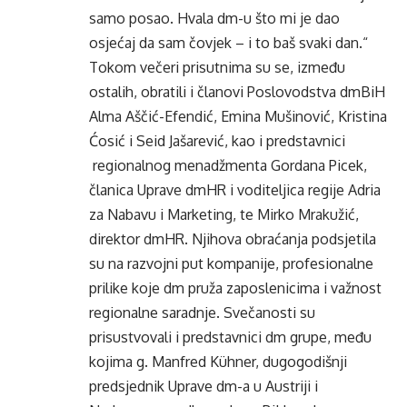
samo posao. Hvala dm-u što mi je dao
osjećaj da sam čovjek – i to baš svaki dan.“
Tokom večeri prisutnima su se, između
ostalih, obratili i članovi Poslovodstva dmBiH
Alma Aščić-Efendić, Emina Mušinović, Kristina
Ćosić i Seid Jašarević, kao i predstavnici
regionalnog menadžmenta Gordana Picek,
članica Uprave dmHR i voditeljica regije Adria
za Nabavu i Marketing, te Mirko Mrakužić,
direktor dmHR. Njihova obraćanja podsjetila
su na razvojni put kompanije, profesionalne
prilike koje dm pruža zaposlenicima i važnost
regionalne saradnje. Svečanosti su
prisustvovali i predstavnici dm grupe, među
kojima g. Manfred Kühner, dugogodišnji
predsjednik Uprave dm-a u Austriji i