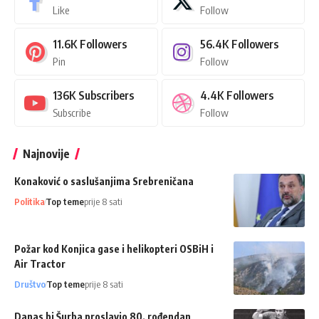
Like
Follow
11.6K
Followers
56.4K
Followers
Pin
Follow
136K
Subscribers
4.4K
Followers
Subscribe
Follow
Najnovije
Konaković o saslušanjima Srebreničana
Politika
Top teme
prije 8 sati
Požar kod Konjica gase i helikopteri OSBiH i
Air Tractor
Društvo
Top teme
prije 8 sati
Danas bi Šurba proslavio 80. rođendan