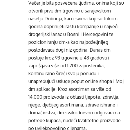
Večer je bila posvećena ljudima, onima koji su
otvorili prvu dm trgovinu u sarajevskom
naselju Dobrinja, kao i svima koji su tokom
godina doprinijeli rastu kompanije u najveći
drogerijski lanac u Bosni i Hercegovini te
pozicioniranju dm-a kao najpoželjnijeg
poslodavaca dugi niz godina. Danas dm
posluje kroz 93 trgovine u 48 gradova i
zapošljava više od 1.200 zaposlenika,
kontinuirano šireći svoju ponudu i
unapređujući usluge poput online shopa i Moj
dm aplikacije. Kroz asortiman sa više od
14.000 proizvoda iz oblasti ljepote, zdravlja,
njege, dječijeg asortimana, zdrave ishrane i
domaćinstva, dm svakodnevno odgovara na
potrebe kupaca, nudeći kvalitetne proizvode
po uvijekpovoljno cijenama.