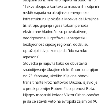
“Takve akcije, u kontekstu masovnih i ciljanih
ruskih napada na ukrajinsku energetsku
infrastrukturu i pokušaja Moskve da Ukrajince
liši struje, grijanja i gasa tokom perioda
ekstremne hladnoće, su provokativne,
neodgovorne i ugrožavaju energetsku
bezbjednost cijelog regiona”, dodali su,
optužujući dvije zemlje da “idu na ruku
agresoru”.
Slovačka je najavila kako će obustaviti
snabdijevanje Ukrajine električnom energijom
od 23. februara, ukoliko Kijev ne obnovi
tranzit nafte kroz naftovod Družba, izjavio je
u petak premijer Robert Fico, prenosi Beta.
Njegov mađarski kolega Viktor Orban obećao
je da će staviti veto na evropski zajam od 90