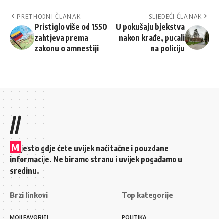
PRETHODNI ČLANAK
SLJEDEĆI ČLANAK
Pristiglo više od 1550
U pokušaju bjekstva
zahtjeva prema
nakon krađe, pucali
zakonu o amnestiji
na policiju
//
M
jesto gdje ćete uvijek naći tačne i pouzdane
informacije. Ne biramo stranu i uvijek pogađamo u
sredinu.
Brzi linkovi
Top kategorije
MOJI FAVORITI
POLITIKA