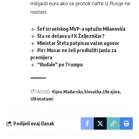
milijardi eura ako se protok nafte iz Rusije ne
nastavi.
Šef izraelskog MVP-a optužio Milanovića
Šta se dešava u FK Željezničar?
Ministar Šteta potpisao važan ugovor
Pirc Musar ne želi predložiti Janšu za
premijera
“Budale” po Trumpu
TAGGED:
Kijev
Mađarska
Slovačka
Ukrajina
Ultimatumi
Podijeli ovaj članak