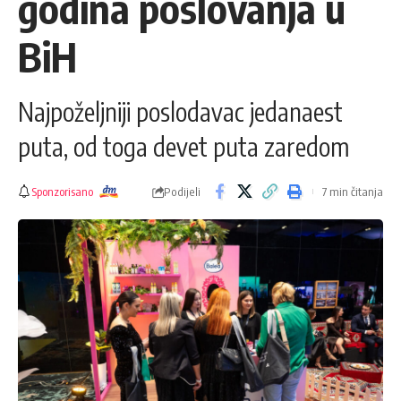
godina poslovanja u
BiH
Najpoželjniji poslodavac jedanaest
puta, od toga devet puta zaredom
Sponzorisano
Podijeli
7 min čitanja