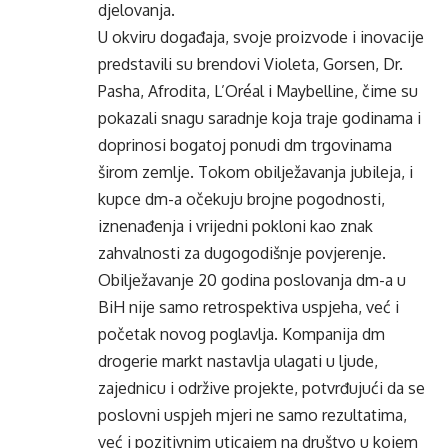
djelovanja.
U okviru događaja, svoje proizvode i inovacije
predstavili su brendovi Violeta, Gorsen, Dr.
Pasha, Afrodita, L’Oréal i Maybelline, čime su
pokazali snagu saradnje koja traje godinama i
doprinosi bogatoj ponudi dm trgovinama
širom zemlje. Tokom obilježavanja jubileja, i
kupce dm-a očekuju brojne pogodnosti,
iznenađenja i vrijedni pokloni kao znak
zahvalnosti za dugogodišnje povjerenje.
Obilježavanje 20 godina poslovanja dm-a u
BiH nije samo retrospektiva uspjeha, već i
početak novog poglavlja. Kompanija dm
drogerie markt nastavlja ulagati u ljude,
zajednicu i održive projekte, potvrđujući da se
poslovni uspjeh mjeri ne samo rezultatima,
već i pozitivnim uticajem na društvo u kojem