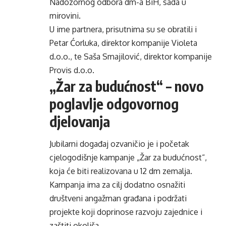
Nadozornog odbora dm-a BiH, sada u
mirovini.
U ime partnera, prisutnima su se obratili i
Petar Ćorluka, direktor kompanije Violeta
d.o.o., te Saša Smajilović, direktor kompanije
Provis d.o.o.
„Žar za budućnost“ – novo
poglavlje odgovornog
djelovanja
Jubilarni događaj ozvaničio je i početak
cjelogodišnje kampanje „Žar za budućnost“,
koja će biti realizovana u 12 dm zemalja.
Kampanja ima za cilj dodatno osnažiti
društveni angažman građana i podržati
projekte koji doprinose razvoju zajednice i
zaštiti okoliša.