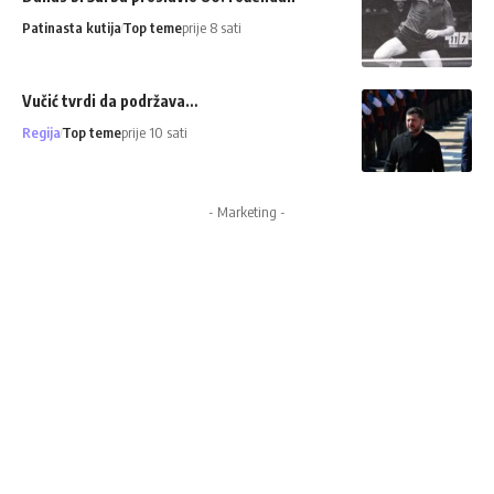
Patinasta kutija
Top teme
prije 8 sati
Vučić tvrdi da podržava…
Regija
Top teme
prije 10 sati
- Marketing -