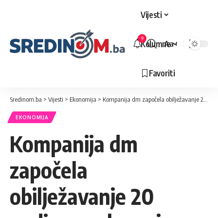
Vijesti
9
Kolumne
Aa
Veličina
slova
Favoriti
Sredinom.ba
>
Vijesti
>
Ekonomija
>
Kompanija dm započela obilježavanje 20 godina poslovanja u BiH
EKONOMIJA
Kompanija dm
započela
obilježavanje 20