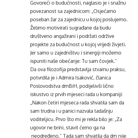
Govoreći o budućnosti, naglasio je i snažnu
povezanost sa zajednicom: „Osjećamo
poseban žar za zajednicu u kojoj poslujemo.
Želimo motivirati sugrađane da budu
društveno angažirani i podržati održive
projekte za budućnost u kojoj vrijedi živjeti.
Jer samo u zajedništvu i sinergiji možemo
ispuniti naše obećanje: Tu sam čovjek.“
Da ova filozofija predstavlja stvarnu praksu,
potvrdila je i Admira Isaković, članica
Poslovodstva dmBiH, podijelivši lično
iskustvo iz prvih mjeseci rada u kompaniji:
„Nakon četiri mjeseca rada shvatila sam da
sam trudna i u panici nazvala tadašnju
voditeljicu. Prvo što mi je rekla bilo je: „Za
ugovor ne brini, stavit ćemo ga na
neodređeno.“ Tada sam shvatila da dm nije