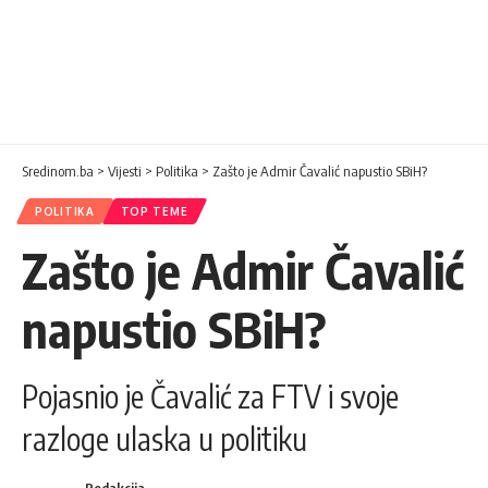
Sredinom.ba
>
Vijesti
>
Politika
>
Zašto je Admir Čavalić napustio SBiH?
POLITIKA
TOP TEME
Zašto je Admir Čavalić
napustio SBiH?
Pojasnio je Čavalić za FTV i svoje
razloge ulaska u politiku
Redakcija