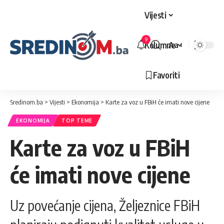
Vijesti
9
Kolumne
Aa
Veličina
slova
Favoriti
Sredinom.ba
>
Vijesti
>
Ekonomija
>
Karte za voz u FBiH će imati nove cijene
EKONOMIJA
TOP TEME
Karte za voz u FBiH
će imati nove cijene
Uz povećanje cijena, Željeznice FBiH