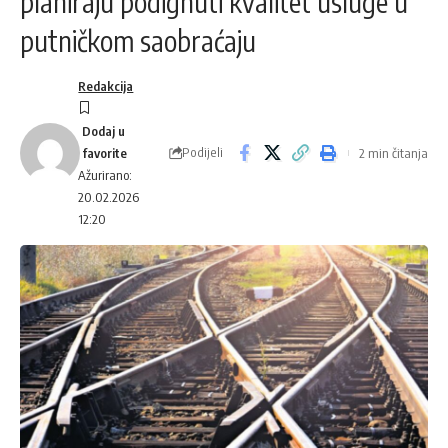
planiraju podignuti kvalitet usluge u
putničkom saobraćaju
Redakcija
Podijeli
2 min čitanja
Ažurirano:
20.02.2026
12:20