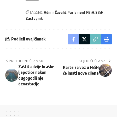
TAGGED:
Admir Čavalić
Parlament FBiH
SBiH
Zastupnik
Podijeli ovaj članak
PRETHODNI ČLANAK
SLJEDEĆI ČLANAK
Zaštita dvije kraške
Karte za voz u FBiH
ljepotice nakon
će imati nove cijene
dugogodišnje
devastacije