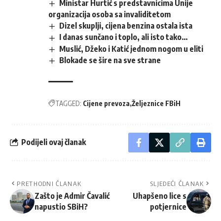
Ministar Hurtić s predstavnicima Unije
organizacija osoba sa invaliditetom
Dizel skuplji, cijena benzina ostala ista
I danas sunčano i toplo, ali isto tako…
Muslić, Džeko i Katić jednom nogom u eliti
Blokade se šire na sve strane
TAGGED:
Cijene prevoza
Željeznice FBiH
Podijeli ovaj članak
PRETHODNI ČLANAK
SLJEDEĆI ČLANAK
Zašto je Admir Čavalić
Uhapšeno lice s
napustio SBiH?
potjernice