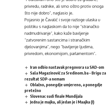
privredu, radnike, ali smo oštro protiv onoga
što nije dobro”, naglasio je.
Pojasnio je Čavalić i svoje razloge ulaska u
politiku s naglaskom da to nije “stranačko
nadmudrivanje”, kako kaže bavljenje
“zatvorenim sastancima i stranačkim
djelovanjima”, nego “bavljenje ljudima,
privredom, ekonomijom, parlamentom”.
Iran odbio nastavak pregovora sa SAD-om
Saša Magazinović za Sredinom.ba – Brigu za
rezultat SDP-a nemam
Oblačno, ponegdje umjereno, a ponegdje
pretežno
Slovenac sudi finale Mundijala
Jedna je majka, ali jedan je i Maajka (I)