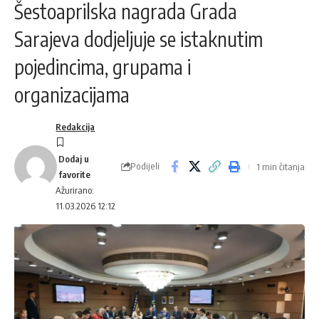
Šestoaprilska nagrada Grada
Sarajeva dodjeljuje se istaknutim
pojedincima, grupama i
organizacijama
Redakcija
Podijeli
1 min čitanja
Ažurirano:
11.03.2026 12:12