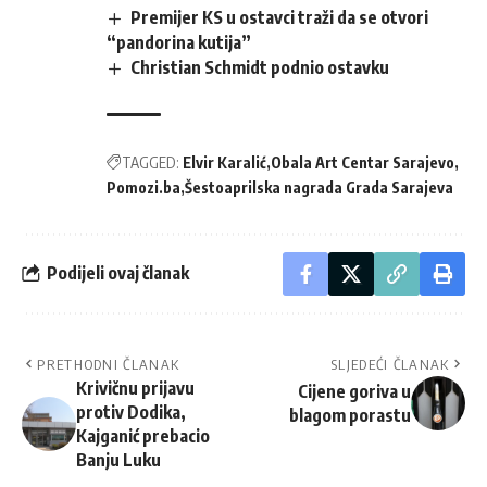
Premijer KS u ostavci traži da se otvori
“pandorina kutija”
Christian Schmidt podnio ostavku
TAGGED:
Elvir Karalić
Obala Art Centar Sarajevo
Pomozi.ba
Šestoaprilska nagrada Grada Sarajeva
Podijeli ovaj članak
PRETHODNI ČLANAK
SLJEDEĆI ČLANAK
Krivičnu prijavu
Cijene goriva u
protiv Dodika,
blagom porastu
Kajganić prebacio
Banju Luku