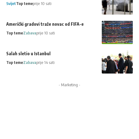
Svijet
Top teme
prije 10 sati
Američki gradovi traže novac od FIFA-e
Top teme
Zabava
prije 10 sati
Salah sletio u Istanbul
Top teme
Zabava
prije 14 sati
- Marketing -