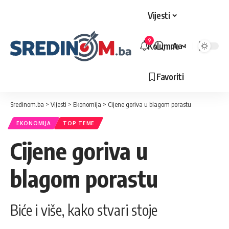
Vijesti
9
Kolumne
Aa
Veličina
slova
Favoriti
Sredinom.ba
>
Vijesti
>
Ekonomija
>
Cijene goriva u blagom porastu
EKONOMIJA
TOP TEME
Cijene goriva u
blagom porastu
Biće i više, kako stvari stoje