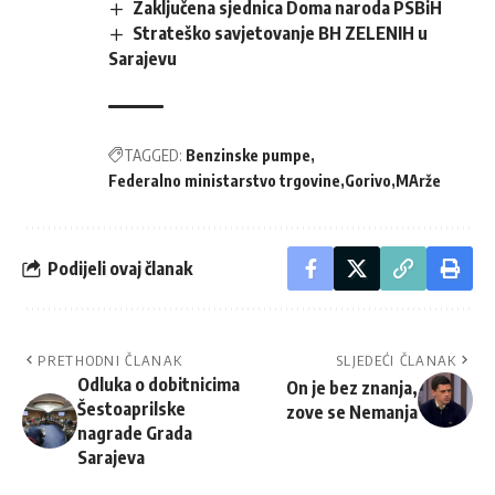
Zaključena sjednica Doma naroda PSBiH
Strateško savjetovanje BH ZELENIH u
Sarajevu
TAGGED:
Benzinske pumpe
Federalno ministarstvo trgovine
Gorivo
MArže
Podijeli ovaj članak
PRETHODNI ČLANAK
SLJEDEĆI ČLANAK
Odluka o dobitnicima
On je bez znanja,
Šestoaprilske
zove se Nemanja
nagrade Grada
Sarajeva