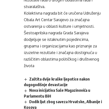
rezultate rada u drugim oblastima rada i
stvaralaštva.
Kolektivna nagrada bit će uručena Udruženju
Obala Art Centar Sarajevo za značajna
ostvarenja u oblasti kulture i umjetnosti.
Šestoaprilska nagrada Grada Sarajeva
dodjeljuje se istaknutim pojedincima,
grupama i organizacijama kao priznanje za
izuzetne rezultate i značajna dostignuća u
različitim oblastima političkog i društvenog
života
Zaštita dvije kraške ljepotice nakon
dugogodišnje devastacije
Nova inicijativa Saše Magazinovića u
Parlamentu BiH
Dodik ljut zbog saveza Hrvatske, Albanije i
Kosova