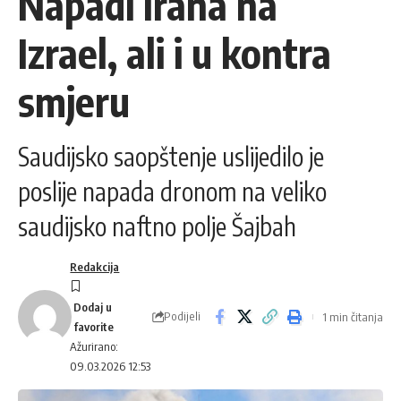
Napadi Irana na
Izrael, ali i u kontra
smjeru
Saudijsko saopštenje uslijedilo je
poslije napada dronom na veliko
saudijsko naftno polje Šajbah
Redakcija
Podijeli
1 min čitanja
Ažurirano:
09.03.2026 12:53