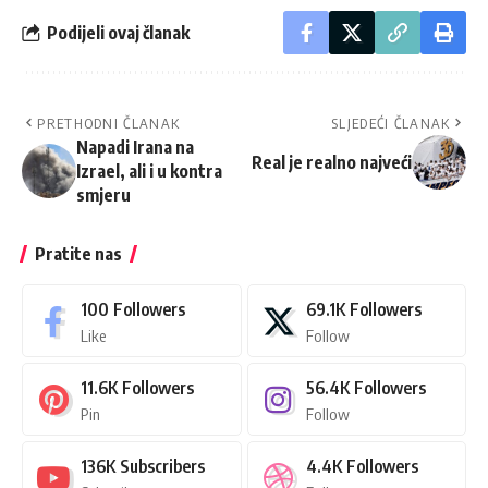
Podijeli ovaj članak
PRETHODNI ČLANAK
SLJEDEĆI ČLANAK
Napadi Irana na
Real je realno najveći
Izrael, ali i u kontra
smjeru
Pratite nas
100
Followers
69.1K
Followers
Like
Follow
11.6K
Followers
56.4K
Followers
Pin
Follow
136K
Subscribers
4.4K
Followers