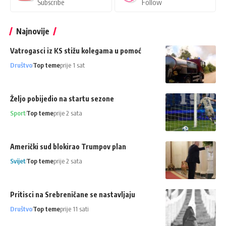
Subscribe
Follow
Najnovije
Vatrogasci iz KS stižu kolegama u pomoć
Društvo
Top teme
prije 1 sat
Željo pobijedio na startu sezone
Sport
Top teme
prije 2 sata
Američki sud blokirao Trumpov plan
Svijet
Top teme
prije 2 sata
Pritisci na Srebreničane se nastavljaju
Društvo
Top teme
prije 11 sati