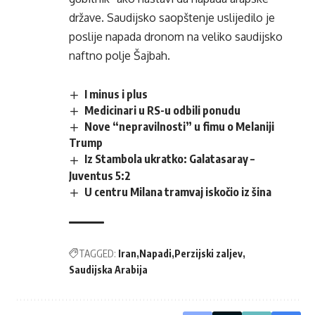
države. Saudijsko saopštenje uslijedilo je
poslije napada dronom na veliko saudijsko
naftno polje Šajbah.
I minus i plus
Medicinari u RS-u odbili ponudu
Nove “nepravilnosti” u fimu o Melaniji
Trump
Iz Stambola ukratko: Galatasaray –
Juventus 5:2
U centru Milana tramvaj iskočio iz šina
TAGGED:
Iran
Napadi
Perzijski zaljev
Saudijska Arabija