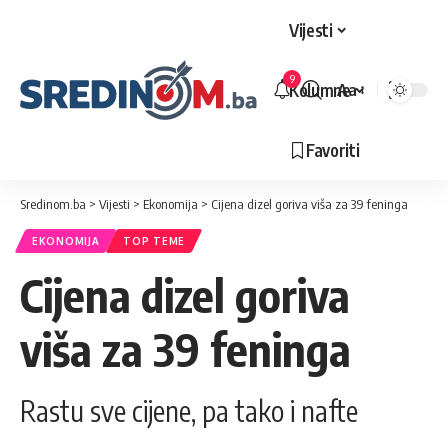
Vijesti
9
Kolumne
Aa
Veličina
slova
Favoriti
Sredinom.ba
>
Vijesti
>
Ekonomija
>
Cijena dizel goriva viša za 39 feninga
EKONOMIJA
TOP TEME
Cijena dizel goriva
viša za 39 feninga
Rastu sve cijene, pa tako i nafte