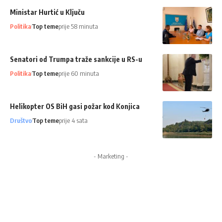
Ministar Hurtić u Ključu
Politika
Top teme
prije 58 minuta
Senatori od Trumpa traže sankcije u RS-u
Politika
Top teme
prije 60 minuta
Helikopter OS BiH gasi požar kod Konjica
Društvo
Top teme
prije 4 sata
- Marketing -