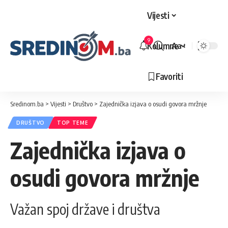
Vijesti
9
Kolumne
Aa
Veličina
slova
Favoriti
Sredinom.ba
>
Vijesti
>
Društvo
>
Zajednička izjava o osudi govora mržnje
DRUŠTVO
TOP TEME
Zajednička izjava o
osudi govora mržnje
Važan spoj države i društva