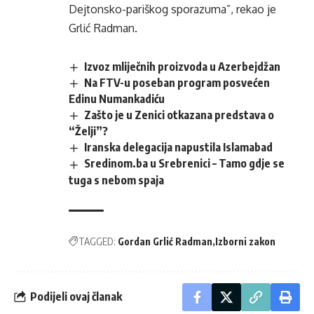
Dejtonsko-pariškog sporazuma”, rekao je
Grlić Radman.
Izvoz mliječnih proizvoda u Azerbejdžan
Na FTV-u poseban program posvećen
Edinu Numankadiću
Zašto je u Zenici otkazana predstava o
“Želji”?
Iranska delegacija napustila Islamabad
Sredinom.ba u Srebrenici – Tamo gdje se
tuga s nebom spaja
TAGGED:
Gordan Grlić Radman
Izborni zakon
Podijeli ovaj članak