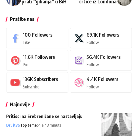
prati “gibanja” u BiH
crtice iz Londona
Pratite nas
100
Followers
69.1K
Followers
Like
Follow
11.6K
Followers
56.4K
Followers
Pin
Follow
136K
Subscribers
4.4K
Followers
Subscribe
Follow
Najnovije
Pritisci na Srebreničane se nastavljaju
Društvo
Top teme
prije 48 minuta