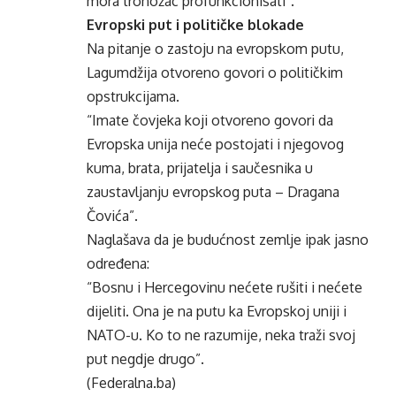
mora tronožac profunkcionisati”.
Evropski put i političke blokade
Na pitanje o zastoju na evropskom putu,
Lagumdžija otvoreno govori o političkim
opstrukcijama.
“Imate čovjeka koji otvoreno govori da
Evropska unija neće postojati i njegovog
kuma, brata, prijatelja i saučesnika u
zaustavljanju evropskog puta – Dragana
Čovića”.
Naglašava da je budućnost zemlje ipak jasno
određena:
“Bosnu i Hercegovinu nećete rušiti i nećete
dijeliti. Ona je na putu ka Evropskoj uniji i
NATO-u. Ko to ne razumije, neka traži svoj
put negdje drugo”.
(Federalna.ba)