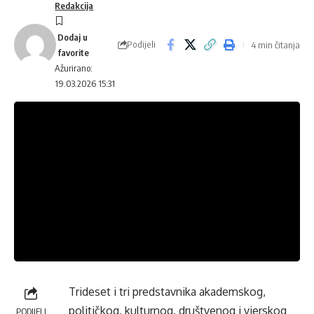
Redakcija
Podijeli
4 min čitanja
Ažurirano:
19.03.2026 15:31
Trideset i tri predstavnika akademskog,
političkog, kulturnog, društvenog i vjerskog
PODIJELI