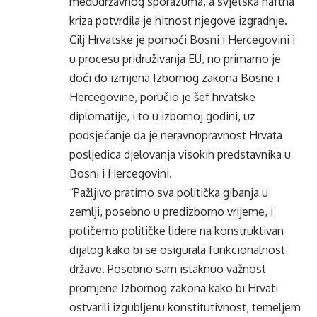
međudržavnog sporazuma, a svjetska naftna
kriza potvrdila je hitnost njegove izgradnje.
Cilj Hrvatske je pomoći Bosni i Hercegovini i
u procesu pridruživanja EU, no primarno je
doći do izmjena Izbornog zakona Bosne i
Hercegovine, poručio je šef hrvatske
diplomatije, i to u izbornoj godini, uz
podsjećanje da je neravnopravnost Hrvata
posljedica djelovanja visokih predstavnika u
Bosni i Hercegovini.
“Pažljivo pratimo sva politička gibanja u
zemlji, posebno u predizborno vrijeme, i
potičemo političke lidere na konstruktivan
dijalog kako bi se osigurala funkcionalnost
države. Posebno sam istaknuo važnost
promjene Izbornog zakona kako bi Hrvati
ostvarili izgubljenu konstitutivnost, temeljem