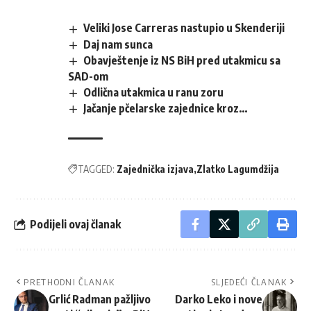
Veliki Jose Carreras nastupio u Skenderiji
Daj nam sunca
Obavještenje iz NS BiH pred utakmicu sa
SAD-om
Odlična utakmica u ranu zoru
Jačanje pčelarske zajednice kroz…
TAGGED:
Zajednička izjava
Zlatko Lagumdžija
Podijeli ovaj članak
PRETHODNI ČLANAK
SLJEDEĆI ČLANAK
Grlić Radman pažljivo
Darko Leko i nove