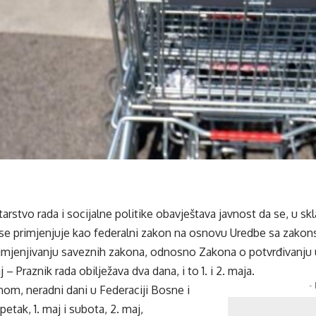
arstvo rada i socijalne politike obavještava javnost da se, u 
i se primjenjuje kao federalni zakon na osnovu Uredbe sa zak
rimjenjivanju saveznih zakona, odnosno Zakona o potvrđivanju
– Praznik rada obilježava dva dana, i to 1. i 2. maja.
-
m, neradni dani u Federaciji Bosne i
etak, 1. maj i subota, 2. maj,