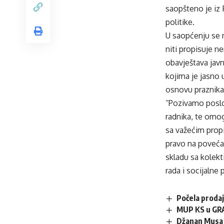
saopšteno je iz 
politike.
U saopćenju se 
niti propisuje n
obavještava javn
kojima je jasno 
osnovu praznika
“Pozivamo poslo
radnika, te omo
sa važećim prop
pravo na povećan
skladu sa kolek
rada i socijalne 
Počela prodaj
MUP KS u GRA
Džanan Musa b