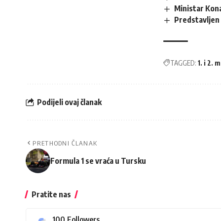
Ministar Kona
Predstavljen 
TAGGED:
1. i 2. 
Podijeli ovaj članak
PRETHODNI ČLANAK
Formula 1 se vraća u Tursku
Pratite nas
100
Followers