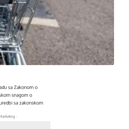
skladu sa Zakonom o
onskom snagom o
 uredbi sa zakonskom
 Marketing -