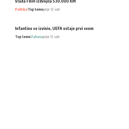
Vlada FBiH izdvojila 530.000 KM
Politika
Top teme
prije 12 sati
Infantino se izvinio, UEFA ostaje prvi svom
Top teme
Zabava
prije 12 sati