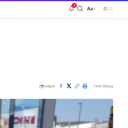
9
Aa
Veličina
slova
Podijeli
1 min čitanja