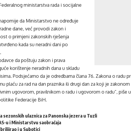
Federalnog ministarstva rada i socijalne
napomije da Ministarstvo ne određuje
eradne dane, već provodi zakon i
ost o primjeni zakonskih rješenja
utvrđeno kada su neradni dani po
.
davce da poštuju zakon i prava
guće korištenje neradnih dana u skladu
isima. Podsjećamo da je odredbama člana 76. Zakona o radu pr
u plaću za rad na dan praznika ili drugi dan za koji je zakonom
tivnim ugovorom, pravilnikom o radu i ugovorom o radu”, piše u
politike Federacije BiH.
a sezonskih ulaznica za Panonska jezera u Tuzli
S-u i Ministarstvu saobraćaja
riljirao i u Subotici