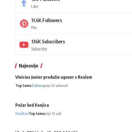
Like
11.6K
Followers
Pin
136K
Subscribers
Subscribe
Najnovije
VInicius Junior produžio ugovor s Realom
Top teme
Zabava
prije 22 sekundi
Požar kod Konjica
Društvo
Top teme
prije 12 sati