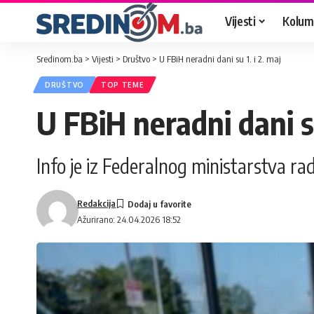
Vijesti
Kolum
Sredinom.ba
>
Vijesti
>
Društvo
>
U FBiH neradni dani su 1. i 2. maj
DRUŠTVO
TOP TEME
U FBiH neradni dani su
Info je iz Federalnog ministarstva rada
Redakcija
Ažurirano: 24.04.2026 18:52