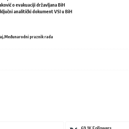
ković o evakuaciji državljana BiH
ključni analitički dokument VSI u BiH
maj
Međunarodni praznik rada
69.1K
Followers