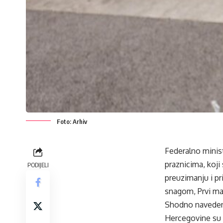
Foto: Arhiv
Federalno minist
praznicima, koj
PODIJELI
preuzimanju i p
snagom, Prvi maj 
Shodno navedeno
Hercegovine su p