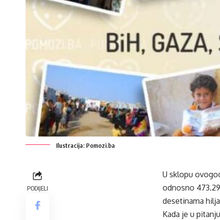
Ilustracija: Pomozi.ba
U sklopu ovogod
odnosno 473.292 
PODIJELI
desetinama hiljad
Kada je u pitan