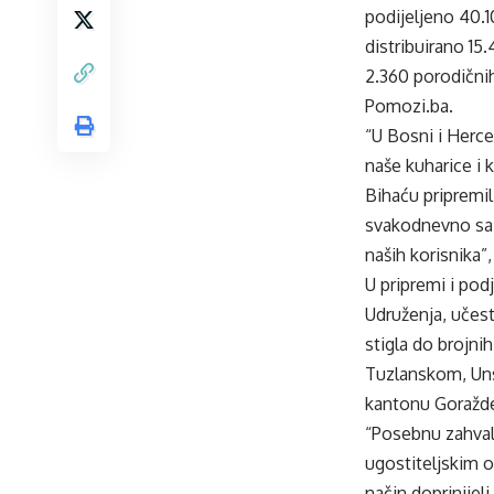
podijeljeno 40.1
distribuirano 15.4
2.360 porodični
Pomozi.ba.
“U Bosni i Herce
naše kuharice i k
Bihaću pripremili
svakodnevno sa
naših korisnika”,
U pripremi i pod
Udruženja, učest
stigla do brojn
Tuzlanskom, Un
kantonu Goražde
“Posebnu zahval
ugostiteljskim o
način doprinijel