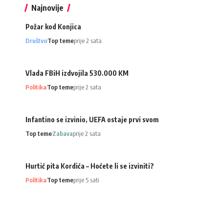
Najnovije
Požar kod Konjica
Društvo
Top teme
prije 2 sata
Vlada FBiH izdvojila 530.000 KM
Politika
Top teme
prije 2 sata
Infantino se izvinio, UEFA ostaje prvi svom
Top teme
Zabava
prije 2 sata
Hurtić pita Kordića – Hoćete li se izviniti?
Politika
Top teme
prije 5 sati