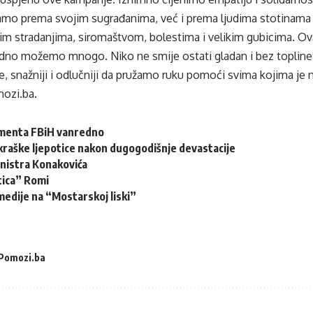
amo prema svojim sugrađanima, već i prema ljudima stotinama k
nim stradanjima, siromaštvom, bolestima i velikim gubicima. Ov
dno možemo mnogo. Niko ne smije ostati gladan i bez topline 
e, snažniji i odlučniji da pružamo ruku pomoći svima kojima je na
mozi.ba.
menta FBiH vanredno
 kraške ljepotice nakon dugogodišnje devastacije
inistra Konakovića
tica” Romi
edije na “Mostarskoj liski”
Pomozi.ba