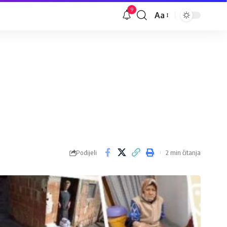
9
Aa
Veličina
slova
Podijeli
2 min čitanja