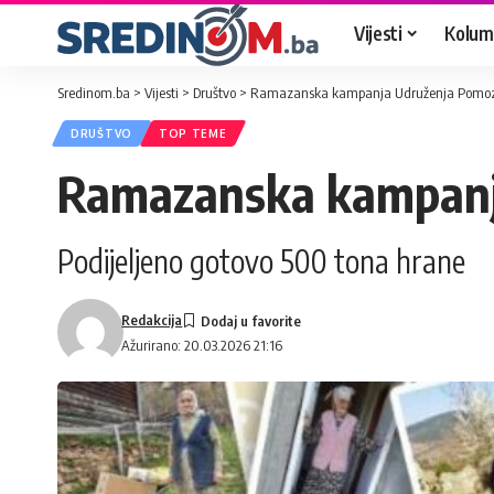
Vijesti
Kolum
Sredinom.ba
>
Vijesti
>
Društvo
>
Ramazanska kampanja Udruženja Pomoz
DRUŠTVO
TOP TEME
Ramazanska kampanj
Podijeljeno gotovo 500 tona hrane
Redakcija
Ažurirano: 20.03.2026 21:16