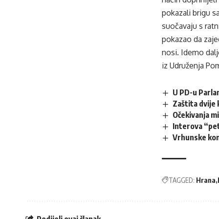
pokazali brigu s
suočavaju s rat
pokazao da zaje
nosi. Idemo dalj
iz Udruženja Po
U PD-u Parla
Zaštita dvije
Očekivanja m
Interova “pe
Vrhunske kom
TAGGED:
Hrana
Podijeli ovaj članak