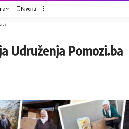
ne
Favoriti
i.ba
a Udruženja Pomozi.ba