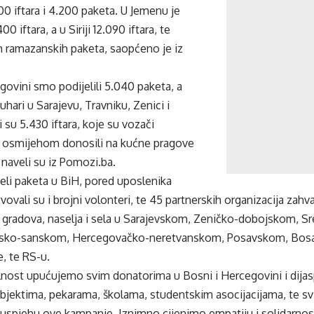
00 iftara i 4.200 paketa. U Jemenu je
00 iftara, a u Siriji 12.090 iftara, te
h ramazanskih paketa, saopćeno je iz
govini smo podijelili 5.040 paketa, a
uhari u Sarajevu, Travniku, Zenici i
 su 5.430 iftara, koje su vozači
 osmijehom donosili na kućne pragove
 naveli su iz Pomozi.ba.
jeli paketa u BiH, pored uposlenika
vovali su i brojni volonteri, te 45 partnerskih organizacija zah
ih gradova, naselja i sela u Sarajevskom, Zeničko-dobojskom, 
sko-sanskom, Hercegovačko-neretvanskom, Posavskom, Bos
, te RS-u.
nost upućujemo svim donatorima u Bosni i Hercegovini i dijas
bjektima, pekarama, školama, studentskim asocijacijama, te svi
i uspjehu ove kampanje. Iznimno cijenimo empatiju i solidarnost