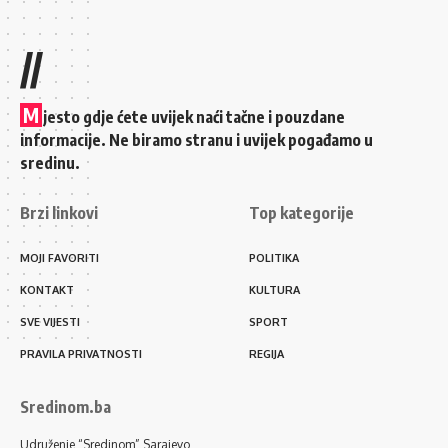
//
M
jesto gdje ćete uvijek naći tačne i pouzdane
informacije. Ne biramo stranu i uvijek pogađamo u
sredinu.
Brzi linkovi
Top kategorije
MOJI FAVORITI
POLITIKA
KONTAKT
KULTURA
SVE VIJESTI
SPORT
PRAVILA PRIVATNOSTI
REGIJA
Sredinom.ba
Udruženje “Sredinom” Sarajevo