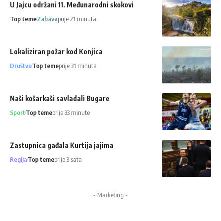
U Jajcu održani 11. Međunarodni skokovi
Top teme
Zabava
prije 21 minuta
Lokaliziran požar kod Konjica
Društvo
Top teme
prije 31 minuta
Naši košarkaši savladali Bugare
Sport
Top teme
prije 33 minute
Zastupnica gađala Kurtija jajima
Regija
Top teme
prije 3 sata
- Marketing -