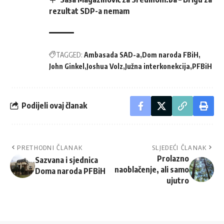
rezultat SDP-a nemam
TAGGED:
Ambasada SAD-a
Dom naroda FBiH
John Ginkel
Joshua Volz
Južna interkonekcija
PFBiH
Podijeli ovaj članak
PRETHODNI ČLANAK
SLJEDEĆI ČLANAK
Prolazno
Sazvana i sjednica
naoblačenje, ali samo
Doma naroda PFBiH
ujutro