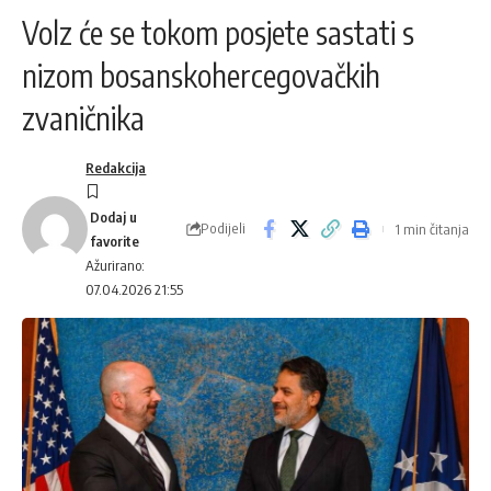
Volz će se tokom posjete sastati s
nizom bosanskohercegovačkih
zvaničnika
Redakcija
Podijeli
1 min čitanja
Ažurirano:
07.04.2026 21:55