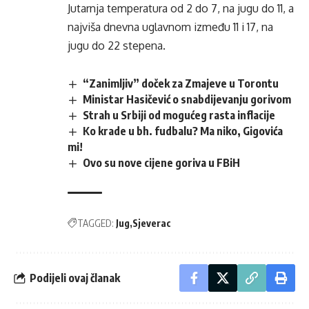
Jutarnja temperatura od 2 do 7, na jugu do 11, a
najviša dnevna uglavnom između 11 i 17, na
jugu do 22 stepena.
“Zanimljiv” doček za Zmajeve u Torontu
Ministar Hasičević o snabdijevanju gorivom
Strah u Srbiji od mogućeg rasta inflacije
Ko krade u bh. fudbalu? Ma niko, Gigovića
mi!
Ovo su nove cijene goriva u FBiH
TAGGED:
Jug
Sjeverac
Podijeli ovaj članak