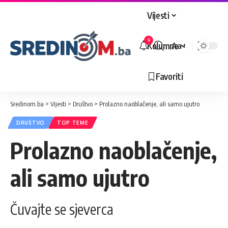
Vijesti
9
Kolumne
Aa
Veličina
slova
Favoriti
Sredinom.ba
>
Vijesti
>
Društvo
>
Prolazno naoblačenje, ali samo ujutro
DRUŠTVO
TOP TEME
Prolazno naoblačenje,
ali samo ujutro
Čuvajte se sjeverca