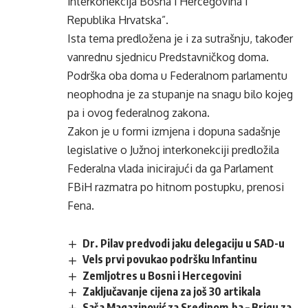
interkonekcija Bosna i Hercegovina i
Republika Hrvatska”.
Ista tema predložena je i za sutrašnju, također
vanrednu sjednicu Predstavničkog doma.
Podrška oba doma u Federalnom parlamentu
neophodna je za stupanje na snagu bilo kojeg
pa i ovog federalnog zakona.
Zakon je u formi izmjena i dopuna sadašnje
legislative o Južnoj interkonekciji predložila
Federalna vlada inicirajući da ga Parlament
FBiH razmatra po hitnom postupku, prenosi
Fena.
Dr. Pilav predvodi jaku delegaciju u SAD-u
Vels prvi povukao podršku Infantinu
Zemljotres u Bosni i Hercegovini
Zaključavanje cijena za još 30 artikala
Saša Magazinović za Sredinom.ba – Brigu za