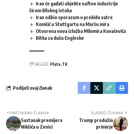
Iran će gađati objekte naftne industrije
širom Bliskog istoka
Iran odbio sporazum o prekidu vatre
Komšić u Stuttgartu na Maršu mira
Otvorena nova izložba Milomira Kovačevića
Bitka za dušu Engleske
TAGGED:
Plate
TK
Podijeli ovaj članak
PRETHODNI ČLANAK
SLJEDEĆI ČLANAK
Sastanak premijera
Trump produžio
Nikšića u Zenici
primirje