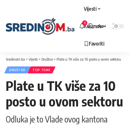
Vijesti
9
Kolumne
Aa
Veličina
slova
Favoriti
Sredinom.ba
>
Vijesti
>
Društvo
>
Plate u TK više za 10 posto u ovom sektoru
DRUŠTVO
TOP TEME
Plate u TK više za 10
posto u ovom sektoru
Odluka je to Vlade ovog kantona