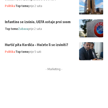
Politika
Top teme
prije 2 sata
Infantino se izvinio, UEFA ostaje prvi svom
Top teme
Zabava
prije 2 sata
Hurtić pita Kordića – Hoćete li se izviniti?
Politika
Top teme
prije 5 sati
- Marketing -