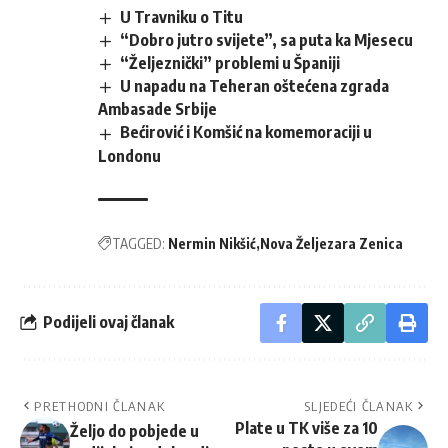
U Travniku o Titu
“Dobro jutro svijete”, sa puta ka Mjesecu
“Željeznički” problemi u Španiji
U napadu na Teheran oštećena zgrada
Ambasade Srbije
Bećirović i Komšić na komemoraciji u
Londonu
TAGGED:
Nermin Nikšić
Nova Željezara Zenica
Podijeli ovaj članak
PRETHODNI ČLANAK
SLJEDEĆI ČLANAK
Plate u TK više za 10
Željo do pobjede u