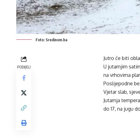
Foto: Sredinom.ba
Jutro će biti o
U jutarnjim sati
PODIJELI
na vrhovima plani
Poslijepodne bez
Vjetar slab, sjev
Jutarnja tempera
do 17, na jugu do