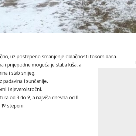
blačno, uz postepeno smanjenje oblačnosti tokom dana.
-
ma i prijepodne moguća je slaba kiša, a
na i slab snijeg.
 padavina i sunčanije.
erni i sjeveroistočni.
tura od 3 do 9, a najviša dnevna od 11
 19 stepeni.