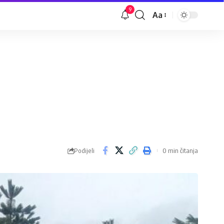
9
Aa
Veličina
slova
Podijeli
0 min čitanja