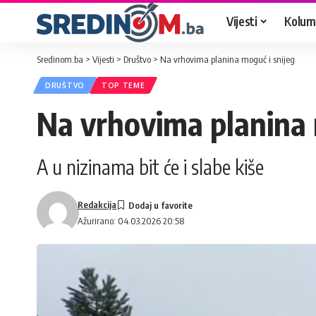
Vijesti
Kolum
Sredinom.ba
>
Vijesti
>
Društvo
>
Na vrhovima planina moguć i snijeg
DRUŠTVO
TOP TEME
Na vrhovima planina 
A u nizinama bit će i slabe kiše
Redakcija
Ažurirano: 04.03.2026 20:58