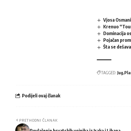
Vjosa Osmani
Krenuo “Tour
Dominacija o
Pojačan prome
Šta se dešava
TAGGED:
Jug
Pla
Podijeli ovaj članak
PRETHODNI ČLANAK
Povlačenje hrvatskih vojnika iz Iraka i Libana