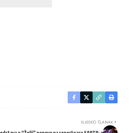
SLJEDEĆI ČLANAK
edstava o “Želji” ponovo na repertoaru SARTR-a