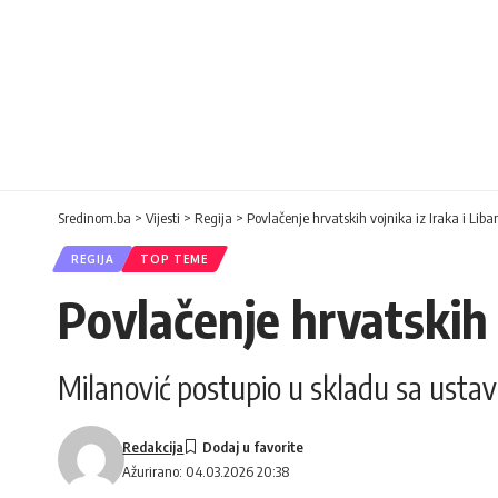
Sredinom.ba
>
Vijesti
>
Regija
>
Povlačenje hrvatskih vojnika iz Iraka i Liba
REGIJA
TOP TEME
Povlačenje hrvatskih v
Milanović postupio u skladu sa usta
Redakcija
Ažurirano: 04.03.2026 20:38