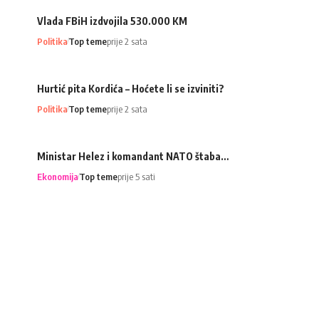
Vlada FBiH izdvojila 530.000 KM
Politika
Top teme
prije 2 sata
Hurtić pita Kordića – Hoćete li se izviniti?
Politika
Top teme
prije 2 sata
Ministar Helez i komandant NATO štaba…
Ekonomija
Top teme
prije 5 sati