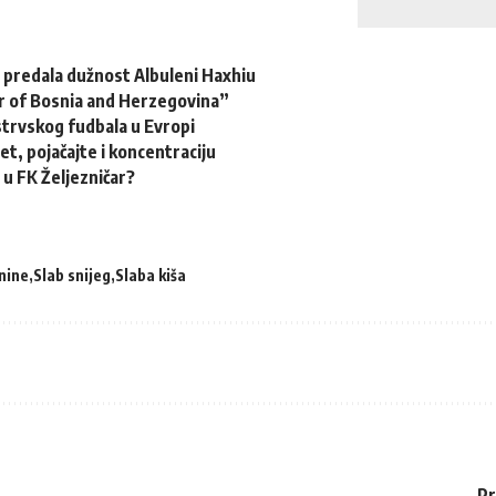
 predala dužnost Albuleni Haxhiu
 of Bosnia and Herzegovina”
strvskog fudbala u Evropi
t, pojačajte i koncentraciju
 u FK Željezničar?
nine
Slab snijeg
Slaba kiša
Pr