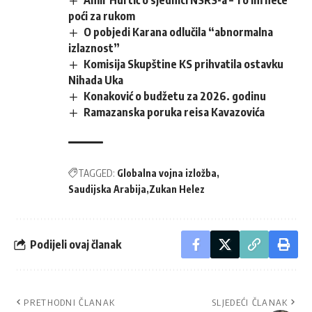
poći za rukom
O pobjedi Karana odlučila “abnormalna
izlaznost”
Komisija Skupštine KS prihvatila ostavku
Nihada Uka
Konaković o budžetu za 2026. godinu
Ramazanska poruka reisa Kavazovića
TAGGED:
Globalna vojna izložba
Saudijska Arabija
Zukan Helez
Podijeli ovaj članak
PRETHODNI ČLANAK
SLJEDEĆI ČLANAK