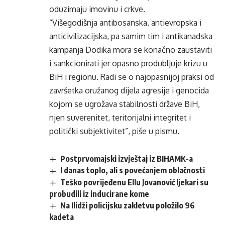
oduzimaju imovinu i crkve.
“Višegodišnja antibosanska, antievropska i
anticivilizacijska, pa samim tim i antikanadska
kampanja Dodika mora se konačno zaustaviti
i sankcionirati jer opasno produbljuje krizu u
BiH i regionu. Radi se o najopasnijoj praksi od
završetka oružanog dijela agresije i genocida
kojom se ugrožava stabilnosti države BiH,
njen suverenitet, teritorijalni integritet i
politički subjektivitet”, piše u pismu.
Postprvomajski izvještaj iz BIHAMK-a
I danas toplo, ali s povećanjem oblačnosti
Teško povrijeđenu Ellu Jovanović ljekari su
probudili iz inducirane kome
Na Ilidži policijsku zakletvu položilo 96
kadeta