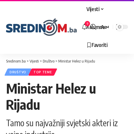
Vijesti
9
Kolumne
Aa
Veličina
slova
Favoriti
Sredinom.ba
>
Vijesti
>
Društvo
>
Ministar Helez u Rijadu
DRUŠTVO
TOP TEME
Ministar Helez u
Rijadu
Tamo su najvažniji svjetski akteri iz