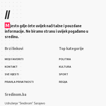
//
M
jesto gdje ćete uvijek naći tačne i pouzdane
informacije. Ne biramo stranu i uvijek pogađamo u
sredinu.
Brzi linkovi
Top kategorije
MOJI FAVORITI
POLITIKA
KONTAKT
KULTURA
SVE VIJESTI
SPORT
PRAVILA PRIVATNOSTI
REGIJA
Sredinom.ba
Udruženje “Sredinom” Sarajevo