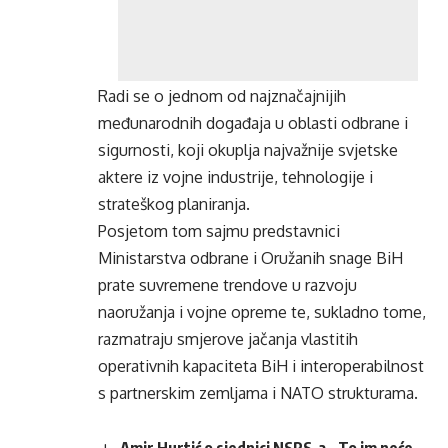
Radi se o jednom od najznačajnijih
međunarodnih događaja u oblasti odbrane i
sigurnosti, koji okuplja najvažnije svjetske
aktere iz vojne industrije, tehnologije i
strateškog planiranja.
Posjetom tom sajmu predstavnici
Ministarstva odbrane i Oružanih snage BiH
prate suvremene trendove u razvoju
naoružanja i vojne opreme te, sukladno tome,
razmatraju smjerove jačanja vlastitih
operativnih kapaciteta BiH i interoperabilnost
s partnerskim zemljama i NATO strukturama.
Amir Hurtić o sjednici NSRS-a – To im neće