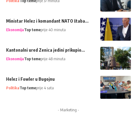
Politika
Top teme
prije 37 minuta
Ministar Helez i komandant NATO štaba…
Ekonomija
Top teme
prije 40 minuta
Kantonalni ured Zenica jedini prikupio…
Ekonomija
Top teme
prije 48 minuta
Helez i Fowler u Bugojnu
Politika
Top teme
prije 4 sata
- Marketing -