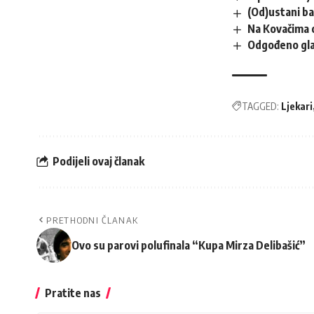
(Od)ustani b
Na Kovačima 
Odgođeno gla
TAGGED:
Ljekari
Podijeli ovaj članak
PRETHODNI ČLANAK
Ovo su parovi polufinala “Kupa Mirza Delibašić”
Pratite nas