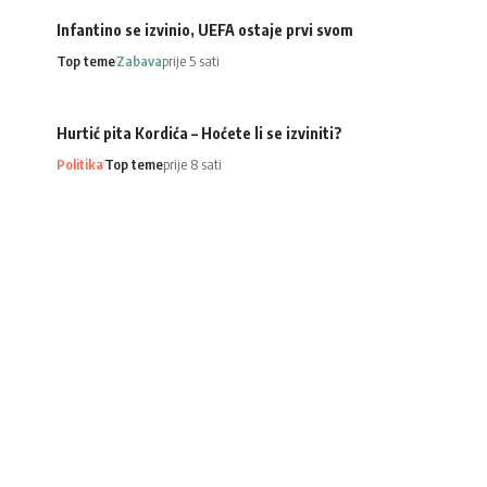
Infantino se izvinio, UEFA ostaje prvi svom
Top teme
Zabava
prije 5 sati
Hurtić pita Kordića – Hoćete li se izviniti?
Politika
Top teme
prije 8 sati