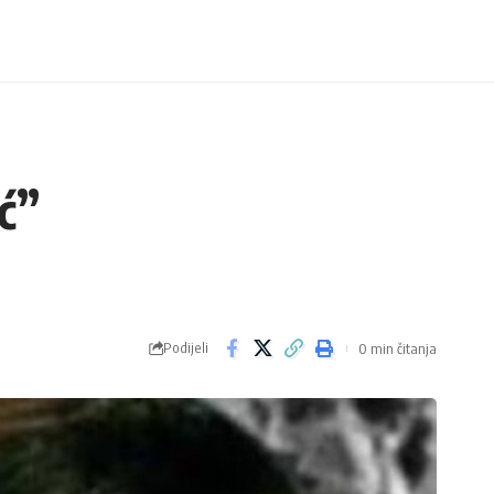
ć”
Podijeli
0 min čitanja