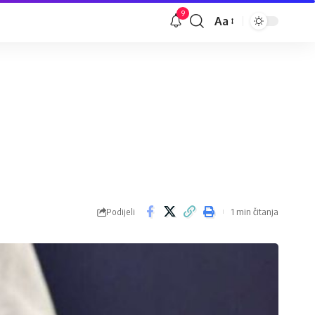
9
Aa
Veličina
slova
Podijeli
1 min čitanja