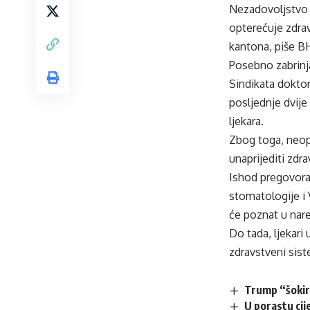
Nezadovoljstvo 
opterećuje zdra
kantona, piše B
Posebno zabrinj
Sindikata doktor
posljednje dvij
ljekara.
Zbog toga, neop
unaprijediti zdr
Ishod pregovora
stomatologije i
će poznat u nar
Do tada, ljekar
zdravstveni sis
Trump “šokir
U porastu cije