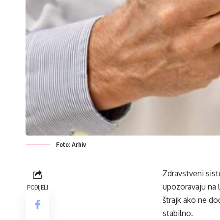
Foto: Arhiv
Zdravstveni sis
upozoravaju na l
PODIJELI
štrajk ako ne d
stabilno.