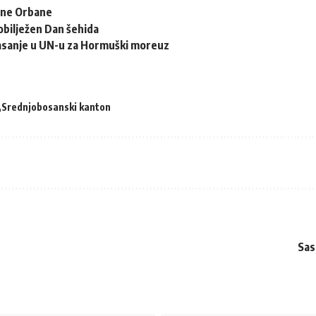
ane Orbane
obilježen Dan šehida
sanje u UN-u za Hormuški moreuz
Srednjobosanski kanton
Sas