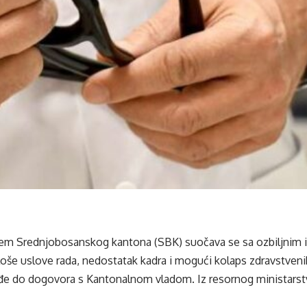
tem Srednjobosanskog kantona (SBK) suočava se sa ozbiljnim i
oše uslove rada, nedostatak kadra i mogući kolaps zdravstvenih
ođe do dogovora s Kantonalnom vladom. Iz resornog ministarstv