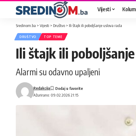
Vijesti
Kolum
Sredinom.ba
>
Vijesti
>
Društvo
>
Ili štajk ili poboljšanje uslova rada
DRUŠTVO
TOP TEME
Ili štajk ili poboljšan
Alarmi su odavno upaljeni
Redakcija
Ažurirano: 09.02.2026 21:15