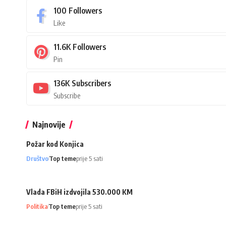
100
Followers
Like
11.6K
Followers
Pin
136K
Subscribers
Subscribe
Najnovije
Požar kod Konjica
Društvo
Top teme
prije 5 sati
Vlada FBiH izdvojila 530.000 KM
Politika
Top teme
prije 5 sati