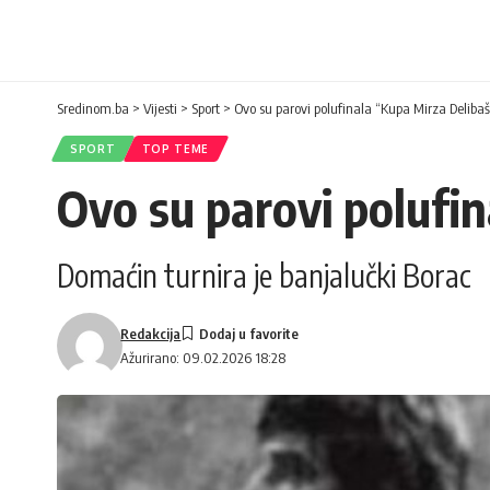
Sredinom.ba
>
Vijesti
>
Sport
>
Ovo su parovi polufinala “Kupa Mirza Delibaš
SPORT
TOP TEME
Ovo su parovi polufin
Domaćin turnira je banjalučki Borac
Redakcija
Ažurirano: 09.02.2026 18:28