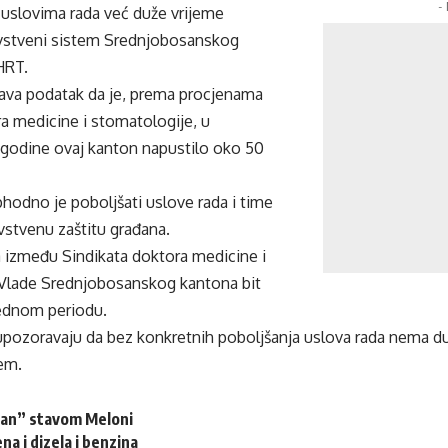
-
uslovima rada već duže vrijeme
vstveni sistem Srednjobosanskog
HRT.
ava podatak da je, prema procjenama
a medicine i stomatologije, u
e godine ovaj kanton napustilo oko 50
hodno je poboljšati uslove rada i time
avstvenu zaštitu građana.
 između Sindikata doktora medicine i
 Vlade Srednjobosanskog kantona bit
ednom periodu.
i upozoravaju da bez konkretnih poboljšanja uslova rada nema d
tem.
an” stavom Meloni
na i dizela i benzina