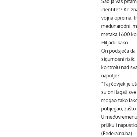
Sad ja vas pitam
identitet? Ko zn
vojna oprema, tr
međunarodni, me
metaka i 600 kom
Hiljadu kako
On podsjeća da 
sigurnosni rizik.
kontrolu nad sva
napolje?
“Taj čovjek je u
su oni lagali sve
mogao tako lako 
pobjegao, zašto g
U međuvremenu, p
priliku i napusti
(Federalna.ba)