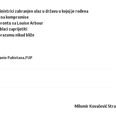
inistrici zabranjen ulaz u državu u kojoj je rođena
n na kompromise
Torontu sa Louise Arbour
laci zaprijetiti
orazumu nikad bliže
anin Pakistana
FUP
Milomir Kovačević Straš