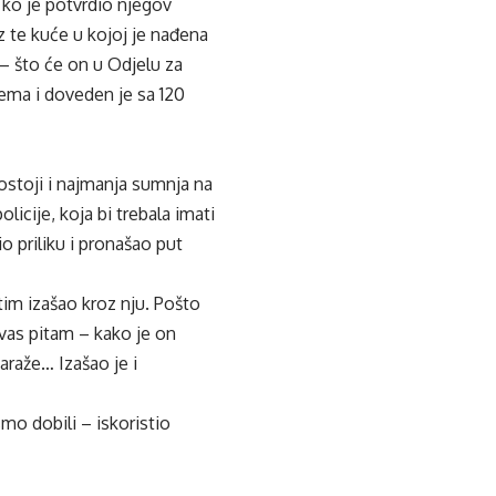
 ko je potvrdio njegov
z te kuće u kojoj je nađena
 – što će on u Odjelu za
ema i doveden je sa 120
ostoji i najmanja sumnja na
olicije, koja bi trebala imati
o priliku i pronašao put
tim izašao kroz nju. Pošto
a vas pitam – kako je on
araže… Izašao je i
mo dobili – iskoristio