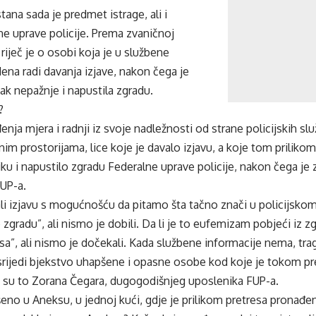
tana sada je predmet istrage, ali i
e uprave policije. Prema zvaničnoj
 riječ je o osobi koja je u službene
ena radi davanja izjave, nakon čega je
tak nepažnje i napustila zgradu.
?
enja mjera i radnji iz svoje nadležnosti od strane policijskih s
nim prostorijama, lice koje je davalo izjavu, a koje tom prilikom
iliku i napustilo zgradu Federalne uprave policije, nakon čega je
FUP-a.
li izjavu s mogućnošću da pitamo šta tačno znači u policijskom 
o zgradu”, ali nismo je dobili. Da li je to eufemizam pobjeći iz zgr
osa”, ali nismo je dočekali. Kada službene informacije nema, tr
srijedi bjekstvo uhapšene i opasne osobe kod koje je tokom p
 su to Zorana Čegara, dugogodišnjeg uposlenika FUP-a.
šeno u Aneksu, u jednoj kući, gdje je prilikom pretresa pronađe