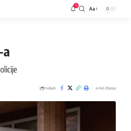
9
Aa
Veličina
slova
-a
licije
Podijeli
4 min čitanja