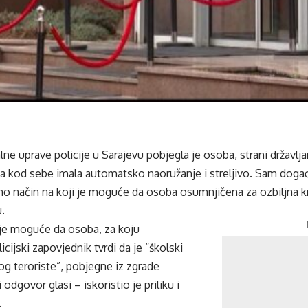
ne uprave policije u Sarajevu pobjegla je osoba, strani državljan
a kod sebe imala automatsko naoružanje i streljivo. Sam događ
no način na koji je moguće da osoba osumnjičena za ozbiljna kr
u.
-
 je moguće da osoba, za koju
cijski zapovjednik tvrdi da je “školski
g teroriste”, pobjegne iz zgrade
i odgovor glasi – iskoristio je priliku i
.