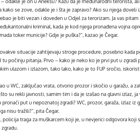
 – odakle je on u Aneksu? Kažu da je međunarodni terorista, ali
a kako se zove, odakle je i šta je zapravo? Ako su njega doveli i
ebao je biti vezan i doveden u Odjel za terorizam. Ja vas pitam
đukantonalni kriminal, kada je kod njega pronađena vojna opr
ada toker municije? Gdje je puška?“, kazao je Čegar.
ovakve situacije zahtijevaju stroge procedure, posebno kada p
 I tu počinju pitanja. Prvo – kako je neko ko je prvi put u zgradi p
kim ulazom i izlazom, tako lako, kako je to FUP sročio, iskoristi
šao u WC, zaključao vrata, otvorio prozor i skočio u garažu, a za
 što su rekli javnosti, samim tim i da je izašao na glavni izlaz, j
pronaći put u nepoznatoj zgradi? WC, prozor, garaža, izlaz iz g
a nisu tražili?“, pita Čegar.
olicija traga za muškarcem koji je, u nevjerici odgovora koji s
o zgradu.