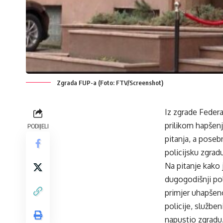
Zgrada FUP-a (Foto: FTV/Screenshot)
Iz zgrade Federal
prilikom hapšenj
PODIJELI
pitanja, a poseb
policijsku zgrad
Na pitanje kako
dugogodišnji poli
primjer uhapšeno
policije, služben
napustio zgradu