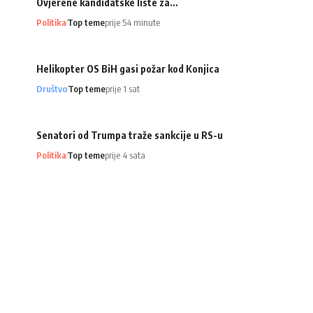
Ovjerene kandidatske liste za…
Politika
Top teme
prije 54 minute
Helikopter OS BiH gasi požar kod Konjica
Društvo
Top teme
prije 1 sat
Senatori od Trumpa traže sankcije u RS-u
Politika
Top teme
prije 4 sata