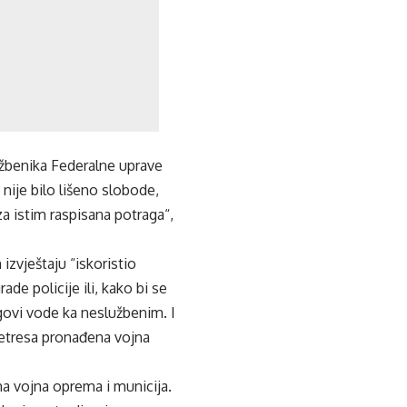
lužbenika Federalne uprave
 nije bilo lišeno slobode,
 za istim raspisana potraga“,
izvještaju “iskoristio
ade policije ili, kako bi se
agovi vode ka neslužbenim. I
retresa pronađena vojna
na vojna oprema i municija.