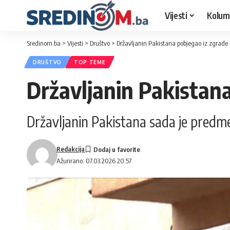
Vijesti
Kolum
Sredinom.ba
>
Vijesti
>
Društvo
>
Državljanin Pakistana pobjegao iz zgrade
DRUŠTVO
TOP TEME
Državljanin Pakistan
Državljanin Pakistana sada je predmet
Redakcija
Ažurirano: 07.03.2026 20:57