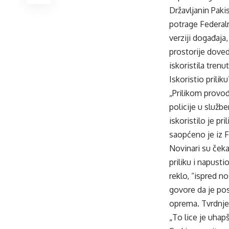
Državljanin Pakis
potrage Federaln
verziji događaja,
prostorije doved
iskoristila trenu
Iskoristio priliku
„Prilikom provođ
policije u službe
iskoristilo je pr
saopćeno je iz 
Novinari su čeka
priliku i napusti
reklo, “ispred n
govore da je po
oprema. Tvrdnje
„To lice je uhap