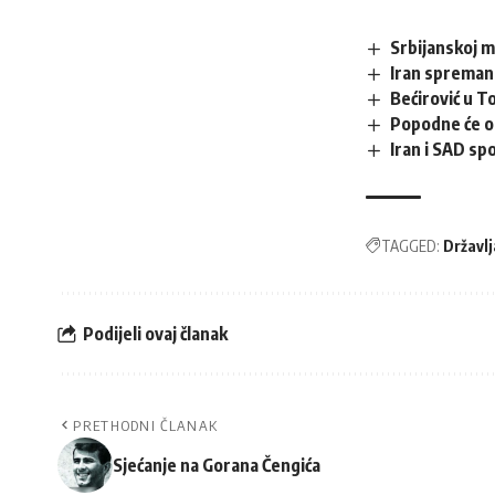
Srbijanskoj m
Iran sprema
Bećirović u 
Popodne će ob
Iran i SAD sp
TAGGED:
Državlj
Podijeli ovaj članak
PRETHODNI ČLANAK
Sjećanje na Gorana Čengića