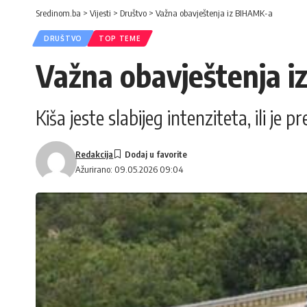
Sredinom.ba
>
Vijesti
>
Društvo
>
Važna obavještenja iz BIHAMK-a
DRUŠTVO
TOP TEME
Važna obavještenja 
Kiša jeste slabijeg intenziteta, ili je 
Redakcija
Ažurirano: 09.05.2026 09:04