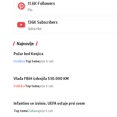
11.6K
Followers
Pin
136K
Subscribers
Subscribe
Najnovije
Požar kod Konjica
Društvo
Top teme
prije 6 sati
Vlada FBiH izdvojila 530.000 KM
Politika
Top teme
prije 6 sati
Infantino se izvinio, UEFA ostaje prvi svom
Top teme
Zabava
prije 6 sati