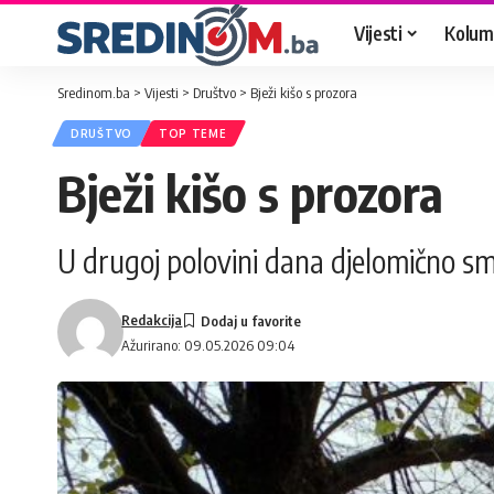
Vijesti
Kolum
Sredinom.ba
>
Vijesti
>
Društvo
>
Bježi kišo s prozora
DRUŠTVO
TOP TEME
Bježi kišo s prozora
U drugoj polovini dana djelomično sm
Redakcija
Ažurirano: 09.05.2026 09:04