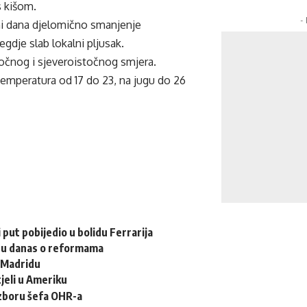
 kišom.
-
ni dana djelomično smanjenje
egdje slab lokalni pljusak.
stočnog i sjeveroistočnog smjera.
temperatura od 17 do 23, na jugu do 26
 put pobijedio u bolidu Ferrarija
ru danas o reformama
u Madridu
jeli u Ameriku
izboru šefa OHR-a