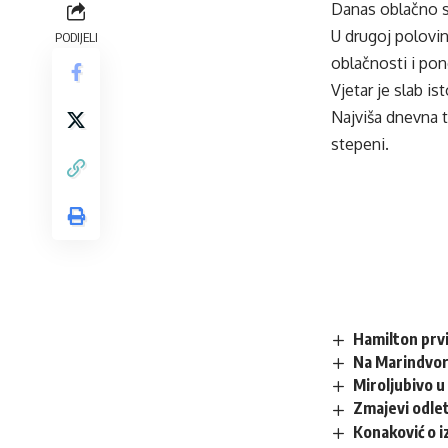
Danas oblačno s
U drugoj polovi
PODIJELI
oblačnosti i pon
Vjetar je slab i
Najviša dnevna 
stepeni.
Hamilton prvi
Na Marindvo
Miroljubivo 
Zmajevi odlet
Konaković o 