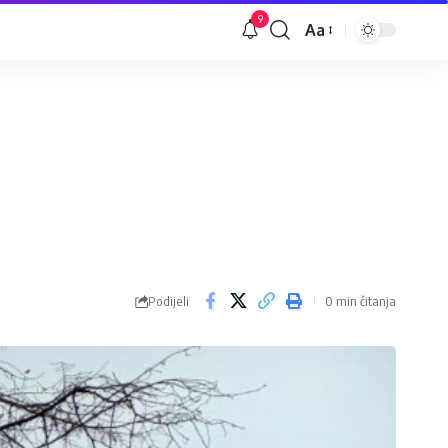
9
Aa
Veličina
slova
Podijeli
0 min čitanja