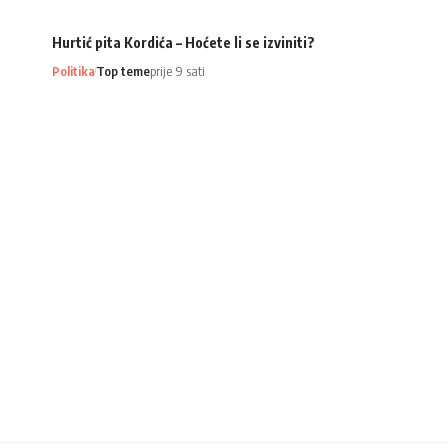
Hurtić pita Kordića – Hoćete li se izviniti?
Politika
Top teme
prije 9 sati