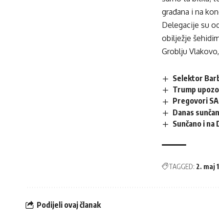
građana i na kon
Delegacije su od
obilježje šehidi
Groblju Vlakovo,
Selektor Barb
Trump upozor
Pregovori SAD
Danas sunčano
Sunčano i na 
TAGGED:
2. maj 
Podijeli ovaj članak