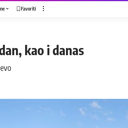
ne
Favoriti
n dan, kao i danas
jevo