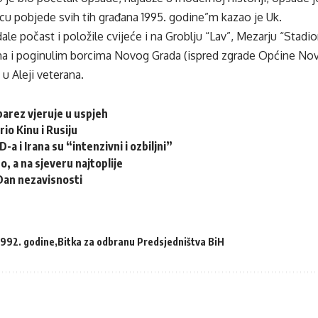
cu pobjede svih tih građana 1995. godine”m kazao je Uk.
ale počast i položile cvijeće i na Groblju “Lav”, Mezarju “Sta
ma i poginulim borcima Novog Grada (ispred zgrade Općine Novi G
 u Aleji veterana.
arez vjeruje u uspjeh
io Kinu i Rusiju
-a i Irana su “intenzivni i ozbiljni”
, a na sjeveru najtoplije
Dan nezavisnosti
1992. godine
Bitka za odbranu Predsjedništva BiH