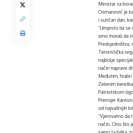
Ministar za bor
Osmanović je kaz
i sunčan dan, ka
“Umjesto da se 
smo morali da s
Predsjedništva,
Teroristička org
najbolje specija
način naprave dr
Međutim, hrabri s
Zelenim beretka
Patriotskom ligo
Premijer Kantona
od najvažnijih b
“Vjerovatno da n
način. Ono što j
samo ta bitka, t