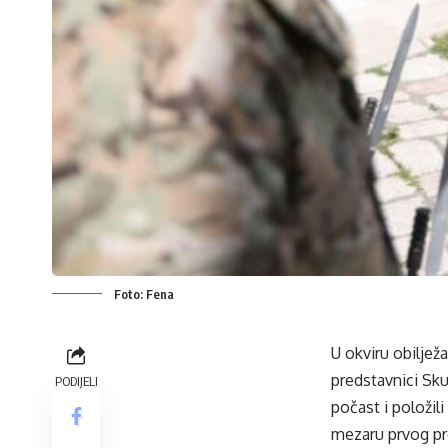
Foto: Fena
U okviru obiljež
predstavnici Sku
PODIJELI
počast i položi
mezaru prvog pr