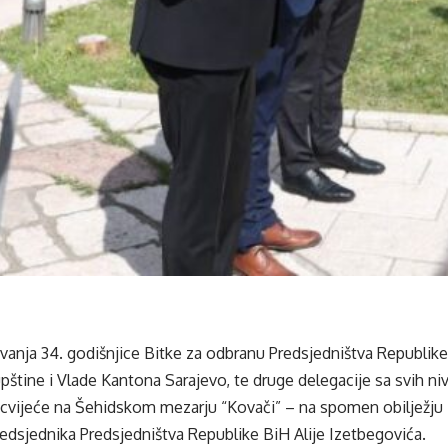
avanja 34. godišnjice Bitke za odbranu Predsjedništva Republik
pštine i Vlade Kantona Sarajevo, te druge delegacije sa svih niv
li cvijeće na Šehidskom mezarju “Kovači” – na spomen obilježj
edsjednika Predsjedništva Republike BiH Alije Izetbegovića.