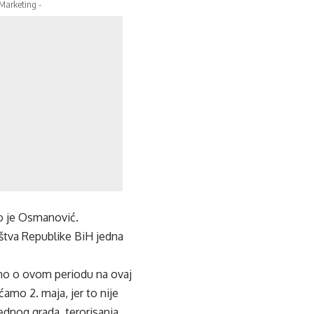
 Marketing -
ao je Osmanović.
ištva Republike BiH jedna
čamo o ovom periodu na ovaj
amo 2. maja, jer to nije
ednog grada, terorisanja