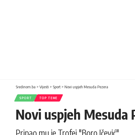
Sredinom.ba
>
Vijesti
>
Sport
>
Novi uspjeh Mesuda Pezera
SPORT
TOP TEME
Novi uspjeh Mesuda 
Pripao mu je Trofej "Boro Ičević"