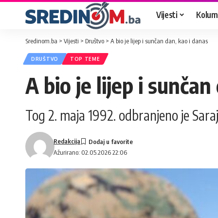
Vijesti
Kolum
Sredinom.ba
>
Vijesti
>
Društvo
>
A bio je lijep i sunčan dan, kao i danas
DRUŠTVO
TOP TEME
A bio je lijep i sunča
Tog 2. maja 1992. odbranjeno je Sara
Redakcija
Ažurirano: 02.05.2026 22:06