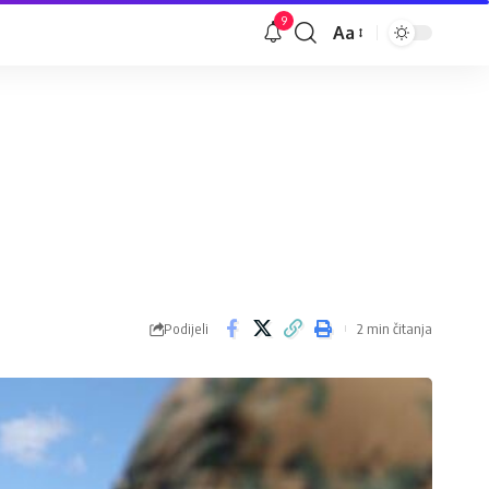
9
Aa
Veličina
slova
Podijeli
2 min čitanja