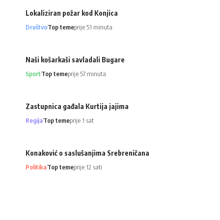
Lokaliziran požar kod Konjica
Društvo
Top teme
prije 51 minuta
Naši košarkaši savladali Bugare
Sport
Top teme
prije 57 minuta
Zastupnica gađala Kurtija jajima
Regija
Top teme
prije 1 sat
Konaković o saslušanjima Srebreničana
Politika
Top teme
prije 12 sati