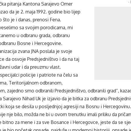
-
ačka pitanja Kantona Sarajevo Omer
ao da je 2. maja 1992. godine bio lijep
o što je i danas, prenosi Fena.
veselimo sa svojim porodicama, mi
tanemo u odbranu grada, odbranu
 odbranu Bosne i Hercegovine.
anizacija zvana JNA poslala je svoje
lce da osvoje Predsjedništvo i da na taj
žavni udar i da preuzmu vlast.
pecijalci policije i patriote na čelu sa
ma, Teritorijalnom odbranom,
m, zajedno smo odbranili Predsjedništvo, odbranili grad”, kaz
 Sarajevo Nihad Uk je izjavio da je bitka za odbranu Predsjedn
itki koja se desila u posljednjoj agresiji na Bosnu i Hercegovinu.
ije nje bilo, možda ne bi u ovom trenutku imali priliku da pri
e bitno za mene i za sve Bosance i Hercegovce, jeste da se sjeć
o je bio početak opsade, najduže u modernoj historiji, opsade j